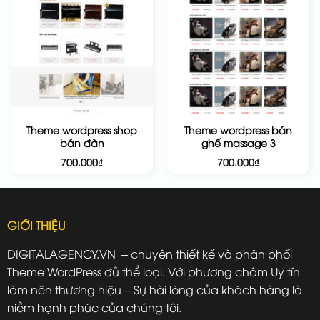
Theme wordpress shop
Theme wordpress bán
bán đàn
ghế massage 3
700.000
₫
700.000
₫
GIỚI THIỆU
DIGITALAGENCY.VN – chuyên thiết kế và phân phối
Theme WordPress đủ thể loại. Với phương châm Uy tín
làm nên thương hiệu – Sự hài lòng của khách hàng là
niềm hạnh phúc của chúng tôi.