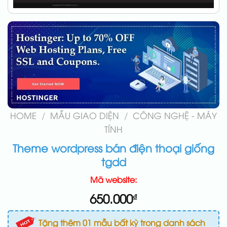
HOME
/
MẪU GIAO DIỆN
/
CÔNG NGHỆ - MÁY
TÍNH
Theme wordpress bán điện thoại giống
tgdd
Mã website:
650.000
₫
Tặng thêm 01 mẫu bất kỳ trong danh sách