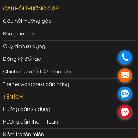
CÂU HỎI THƯỜNG GẶP
Câu hỏi thường gặp
Kho giao diện
Quy định sử dụng
.
Đăng ký đối tác
Chính sách đổi trả/hoàn tiền
.
Theme wordpress bán hàng
.
TIỆN ÍCH
Hướng dẫn sử dụng
.
Hướng dẫn thanh toán
Kiểm tra tên miền