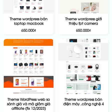
Theme wordpress bán
Theme wordpress giới
laptop macbook
thiệu fpt camera
650.000
₫
650.000
₫
Theme WordPress web so
Theme wordpress bán
sánh giá và mã giảm giá
điện máy ,công nghệ 4
affiliate (fix 12/2023)