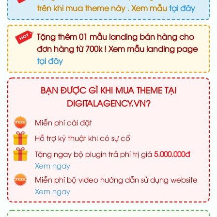
trên khi mua theme này . Xem mẫu
tại đây
Tặng thêm 01 mẫu landing bán hàng cho
đơn hàng từ 700k ! Xem mẫu landing page
tại đây
BẠN ĐƯỢC GÌ KHI MUA THEME TẠI
DIGITALAGENCY.VN?
Miễn phí cài đặt
Hỗ trợ kỹ thuật khi có sự cố
Tặng ngay bộ plugin trả phí trị giá
5.000.000đ
Xem ngay
Miễn phí bộ video hướng dẫn sử dụng website
Xem ngay