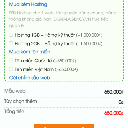
Mua kèm Hosting
SSD Hosting cho 1 web, tài nguyên dùng chung, băng
thông không giới hạn, DIGITALAGENCY.VN trực tiếp
quản lý.
Hosting 1GB + Hỗ trợ kỹ thuật
(+1.000.000₫)
Hosting 2GB + Hỗ trợ kỹ thuật
(+1.500.000₫)
Mua kèm tên miền
Tên miền Quốc tế
(+350.000₫)
Tên miền Việt Nam
(+650.000₫)
Gói chỉnh sửa web
Cài web lên host giống demo 100%
(+100.000₫)
Mẫu web
650.000₫
Thay logo + thông tin doanh nghiệp
(+50.000₫)
Tùy chọn thêm
0₫
Đổi màu chủ đạo theo tông của logo
(+200.000₫)
Tổng tiền
Sửa danh mục và sắp xếp lại đề mục menu cho
650.000₫
chuẩn
(+200.000₫)
Thay đổi bố cục trang chủ (đơn giản)
(+200.000₫)