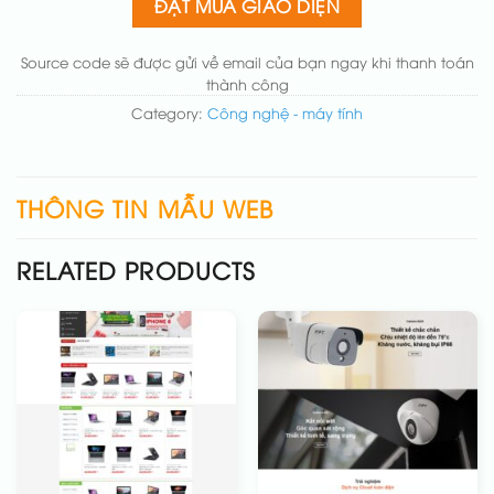
ĐẶT MUA GIAO DIỆN
Thêm các nút liên hệ nhanh
(+50.000₫)
Source code sẽ được gửi về email của bạn ngay khi thanh toán
thành công
Category:
Công nghệ - máy tính
THÔNG TIN MẪU WEB
RELATED PRODUCTS