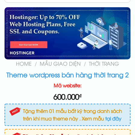
HOME
/
MẪU GIAO DIỆN
/
THỜI TRANG
Theme wordpress bán hàng thời trang 2
Mã website:
600.000
₫
Tặng thêm 01 mẫu bất kỳ trong danh sách
trên khi mua theme này . Xem mẫu
tại đây