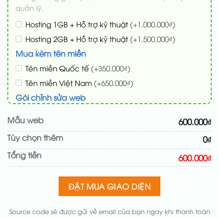
quản lý.
Hosting 1GB + Hỗ trợ kỹ thuật
(+1.000.000₫)
Hosting 2GB + Hỗ trợ kỹ thuật
(+1.500.000₫)
Mua kèm tên miền
Tên miền Quốc tế
(+350.000₫)
Tên miền Việt Nam
(+650.000₫)
Gói chỉnh sửa web
Cài web lên host giống demo 100%
(+100.000₫)
Mẫu web
600.000₫
Thay logo + thông tin doanh nghiệp
(+50.000₫)
Tùy chọn thêm
0₫
Đổi màu chủ đạo theo tông của logo
(+200.000₫)
Tổng tiền
Sửa danh mục và sắp xếp lại đề mục menu cho
600.000₫
chuẩn
(+200.000₫)
Thay đổi bố cục trang chủ (đơn giản)
(+200.000₫)
ĐẶT MUA GIAO DIỆN
Thêm các nút liên hệ nhanh
(+50.000₫)
Source code sẽ được gửi về email của bạn ngay khi thanh toán