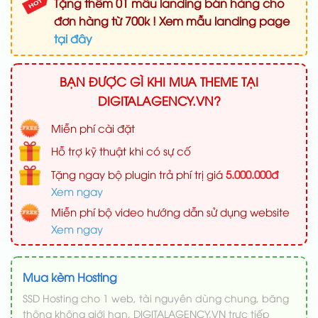
Tặng thêm 01 mẫu landing bán hàng cho
đơn hàng từ 700k ! Xem mẫu landing page
tại đây
BẠN ĐƯỢC GÌ KHI MUA THEME TẠI
DIGITALAGENCY.VN?
Miễn phí cài đặt
Hỗ trợ kỹ thuật khi có sự cố
Tặng ngay bộ plugin trả phí trị giá
5.000.000đ
Xem ngay
Miễn phí bộ video hướng dẫn sử dụng website
Xem ngay
Mua kèm Hosting
SSD Hosting cho 1 web, tài nguyên dùng chung, băng
thông không giới hạn, DIGITALAGENCY.VN trực tiếp