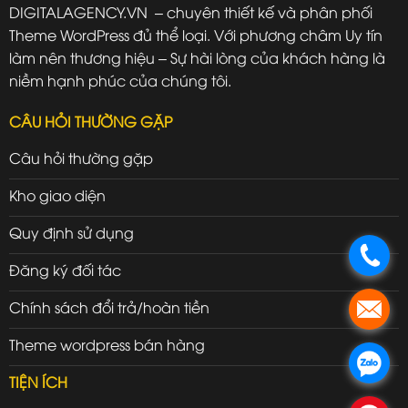
DIGITALAGENCY.VN – chuyên thiết kế và phân phối
Theme WordPress đủ thể loại. Với phương châm Uy tín
làm nên thương hiệu – Sự hài lòng của khách hàng là
niềm hạnh phúc của chúng tôi.
CÂU HỎI THƯỜNG GẶP
Câu hỏi thường gặp
Kho giao diện
Quy định sử dụng
.
Đăng ký đối tác
Chính sách đổi trả/hoàn tiền
.
Theme wordpress bán hàng
.
TIỆN ÍCH