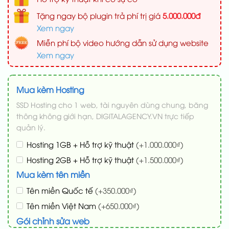
Tặng ngay bộ plugin trả phí trị giá
5.000.000đ
Xem ngay
Miễn phí bộ video hướng dẫn sử dụng website
Xem ngay
Mua kèm Hosting
SSD Hosting cho 1 web, tài nguyên dùng chung, băng
thông không giới hạn, DIGITALAGENCY.VN trực tiếp
quản lý.
Hosting 1GB + Hỗ trợ kỹ thuật
(+1.000.000₫)
Hosting 2GB + Hỗ trợ kỹ thuật
(+1.500.000₫)
Mua kèm tên miền
Tên miền Quốc tế
(+350.000₫)
Tên miền Việt Nam
(+650.000₫)
Gói chỉnh sửa web