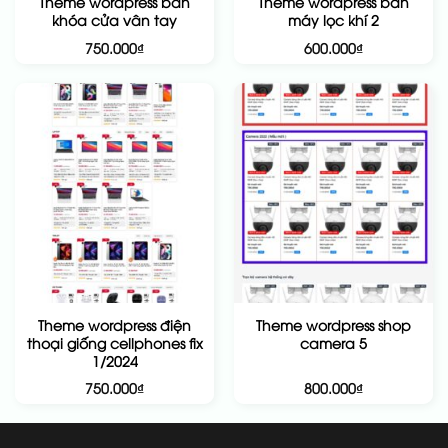
Theme wordpress bán
Theme wordpress bán
khóa cửa vân tay
máy lọc khí 2
750.000
₫
600.000
₫
Theme wordpress điện
Theme wordpress shop
thoại giống cellphones fix
camera 5
1/2024
750.000
₫
800.000
₫