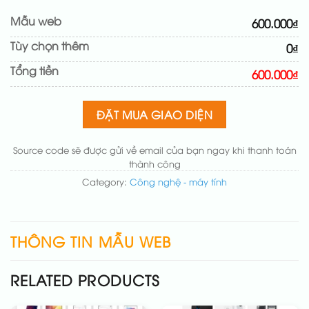
Cài web lên host giống demo 100%
(+100.000₫)
Mẫu web
600.000₫
Thay logo + thông tin doanh nghiệp
(+50.000₫)
Tùy chọn thêm
0₫
Đổi màu chủ đạo theo tông của logo
(+200.000₫)
Tổng tiền
Sửa danh mục và sắp xếp lại đề mục menu cho
600.000₫
chuẩn
(+200.000₫)
Thay đổi bố cục trang chủ (đơn giản)
(+200.000₫)
ĐẶT MUA GIAO DIỆN
Thêm các nút liên hệ nhanh
(+50.000₫)
Source code sẽ được gửi về email của bạn ngay khi thanh toán
thành công
Category:
Công nghệ - máy tính
THÔNG TIN MẪU WEB
RELATED PRODUCTS