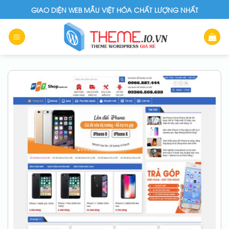
Skip
GIAO DIỆN WEB MẪU VIỆT HÓA CHẤT LƯỢNG NHẤT
to
content