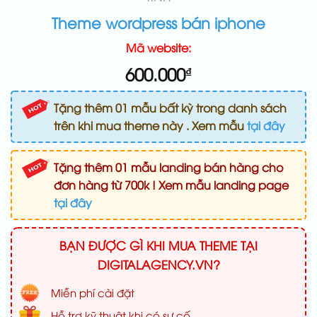
Theme wordpress bán iphone
Mã website:
600.000
₫
Tặng thêm 01 mẫu bất kỳ trong danh sách
trên khi mua theme này . Xem mẫu
tại đây
Tặng thêm 01 mẫu landing bán hàng cho
đơn hàng từ 700k ! Xem mẫu landing page
tại đây
BẠN ĐƯỢC GÌ KHI MUA THEME TẠI
DIGITALAGENCY.VN?
Miễn phí cài đặt
Hỗ trợ kỹ thuật khi có sự cố