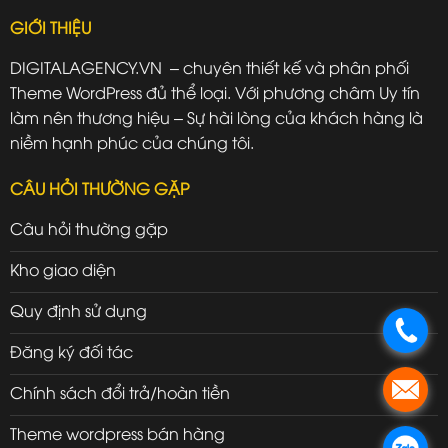
GIỚI THIỆU
DIGITALAGENCY.VN – chuyên thiết kế và phân phối
Theme WordPress đủ thể loại. Với phương châm Uy tín
làm nên thương hiệu – Sự hài lòng của khách hàng là
niềm hạnh phúc của chúng tôi.
CÂU HỎI THƯỜNG GẶP
Câu hỏi thường gặp
Kho giao diện
Quy định sử dụng
.
Đăng ký đối tác
.
Chính sách đổi trả/hoàn tiền
Theme wordpress bán hàng
.