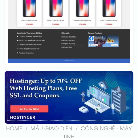
HOME
/
MẪU GIAO DIỆN
/
CÔNG NGHỆ - MÁY
TÍNH