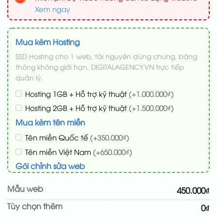
Xem ngay
Mua kèm Hosting
SSD Hosting cho 1 web, tài nguyên dùng chung, băng
thông không giới hạn, DIGITALAGENCY.VN trực tiếp
quản lý.
Hosting 1GB + Hỗ trợ kỹ thuật
(+1.000.000₫)
Hosting 2GB + Hỗ trợ kỹ thuật
(+1.500.000₫)
Mua kèm tên miền
Tên miền Quốc tế
(+350.000₫)
Tên miền Việt Nam
(+650.000₫)
Gói chỉnh sửa web
Cài web lên host giống demo 100%
(+100.000₫)
Mẫu web
450.000₫
Thay logo + thông tin doanh nghiệp
(+50.000₫)
Tùy chọn thêm
0₫
Đổi màu chủ đạo theo tông của logo
(+200.000₫)