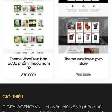
Theme WordPress bán
Theme wordpress gym
dược phẩm, thuốc nam
store
02
670.000
₫
700.000
₫
GIỚI THIỆU
DIGITALAGENCY.VN – chuyên thiết kế và phân phối