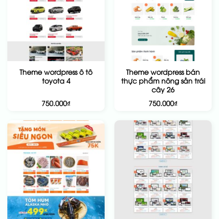
Theme wordpress ô tô
Theme wordpress bán
toyota 4
thực phẩm nông sản trái
cây 26
750.000
₫
750.000
₫