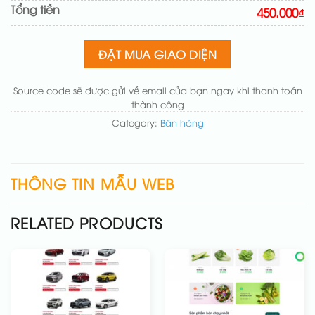
Tổng tiền
Sửa danh mục và sắp xếp lại đề mục menu cho
450.000₫
chuẩn
(+200.000₫)
Thay đổi bố cục trang chủ (đơn giản)
(+200.000₫)
ĐẶT MUA GIAO DIỆN
Thêm các nút liên hệ nhanh
(+50.000₫)
Source code sẽ được gửi về email của bạn ngay khi thanh toán
thành công
Category:
Bán hàng
THÔNG TIN MẪU WEB
RELATED PRODUCTS