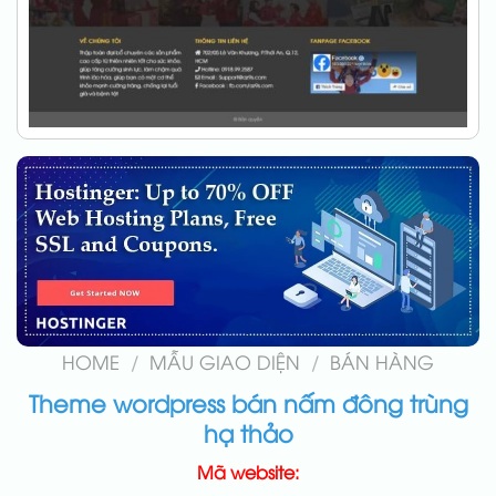
HOME
/
MẪU GIAO DIỆN
/
BÁN HÀNG
Theme wordpress bán nấm đông trùng
hạ thảo
Mã website: