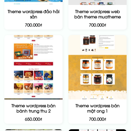
Theme wordpress đảo hải
Theme wordpress web
sản
bán theme muatheme
700.000
₫
700.000
₫
Theme wordpress bán
Theme wordpress bán
bánh trung thu 2
mật ong 1
650.000
₫
700.000
₫