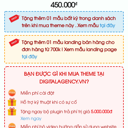
450.000
₫
Tặng thêm 01 mẫu bất kỳ trong danh sách
trên khi mua theme này . Xem mẫu
tại đây
Tặng thêm 01 mẫu landing bán hàng cho
đơn hàng từ 700k ! Xem mẫu landing page
tại đây
BẠN ĐƯỢC GÌ KHI MUA THEME TẠI
DIGITALAGENCY.VN?
Miễn phí cài đặt
Hỗ trợ kỹ thuật khi có sự cố
Tặng ngay bộ plugin trả phí trị giá
5.000.000đ
Xem ngay
Miễn phí bộ video hướng dẫn sử dụng website