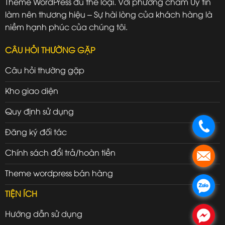
Theme WordPress đủ thể loại. Với phương châm Uy tín
làm nên thương hiệu – Sự hài lòng của khách hàng là
niềm hạnh phúc của chúng tôi.
CÂU HỎI THƯỜNG GẶP
Câu hỏi thường gặp
Kho giao diện
Quy định sử dụng
.
Đăng ký đối tác
Chính sách đổi trả/hoàn tiền
.
Theme wordpress bán hàng
.
TIỆN ÍCH
Hướng dẫn sử dụng
.