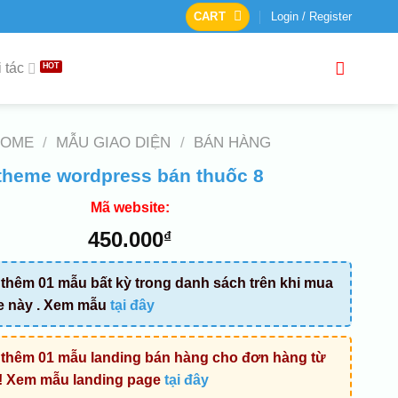
CART
Login / Register
 tác
HOME
/
MẪU GIAO DIỆN
/
BÁN HÀNG
theme wordpress bán thuốc 8
Mã website:
450.000
₫
thêm 01 mẫu bất kỳ trong danh sách trên khi mua
e này . Xem mẫu
tại đây
thêm 01 mẫu landing bán hàng cho đơn hàng từ
! Xem mẫu landing page
tại đây