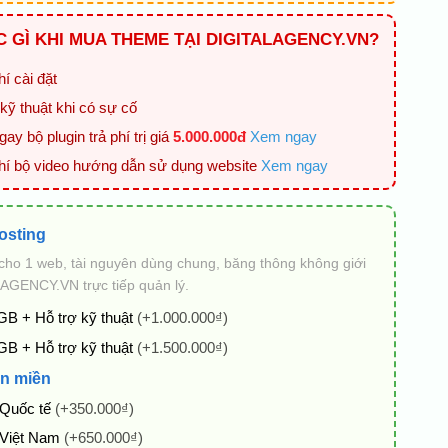
 GÌ KHI MUA THEME TẠI DIGITALAGENCY.VN?
í cài đặt
kỹ thuật khi có sự cố
ay bộ plugin trả phí trị giá
5.000.000đ
Xem ngay
hí bộ video hướng dẫn sử dụng website
Xem ngay
osting
cho 1 web, tài nguyên dùng chung, băng thông không giới
AGENCY.VN trực tiếp quản lý.
GB + Hỗ trợ kỹ thuật
(+1.000.000₫)
GB + Hỗ trợ kỹ thuật
(+1.500.000₫)
n miền
 Quốc tế
(+350.000₫)
 Việt Nam
(+650.000₫)