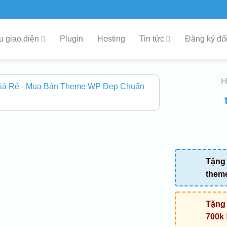
 giao diện
Plugin
Hosting
Tin tức
Đăng ký đối
Tặng 
them
Tặng 
700k 