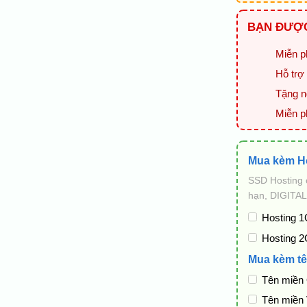
BẠN ĐƯỢC
Miễn ph
Hỗ trợ 
Tặng ng
Miễn p
Mua kèm H
SSD Hosting 
hạn, DIGITAL
Hosting 1
Hosting 2
Mua kèm tê
Tên miền
Tên miền