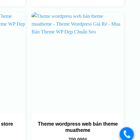
store
Theme wordpress web bán theme
muatheme
.
700.000
₫