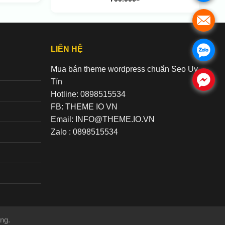
.
LIÊN HỆ
.
Mua bán theme wordpress chuẩn Seo Uy
.
Tín
Hotline: 0898515534
FB: THEME IO VN
Email: INFO@THEME.IO.VN
Zalo : 0898515534
ng.