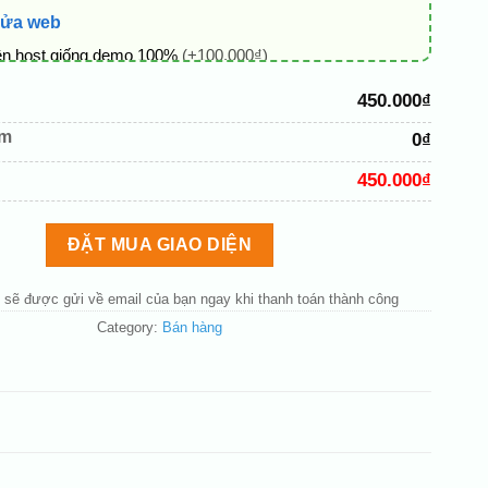
sửa web
ên host giống demo 100%
(+100.000₫)
 + thông tin doanh nghiệp
(+50.000₫)
450.000₫
hủ đạo theo tông của logo
(+200.000₫)
êm
0₫
 mục và sắp xếp lại đề mục menu cho chuẩn
(+200.000₫)
450.000₫
bố cục trang chủ (đơn giản)
(+200.000₫)
nút liên hệ nhanh
(+50.000₫)
ĐẶT MUA GIAO DIỆN
 sẽ được gửi về email của bạn ngay khi thanh toán thành công
Category:
Bán hàng