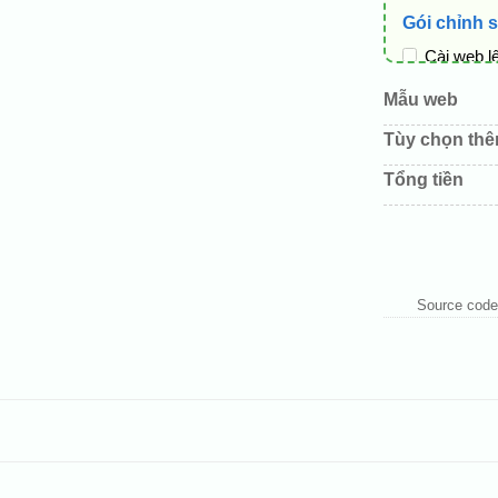
Gói chỉnh 
Cài web l
Thay logo
Mẫu web
Đổi màu c
Tùy chọn th
Sửa danh
Tổng tiền
Thay đổi 
Thêm các 
Source code