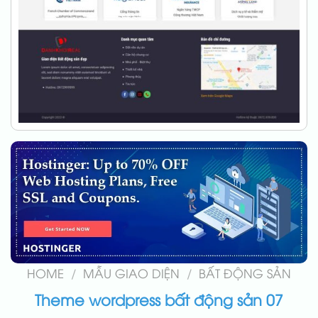
HOME
/
MẪU GIAO DIỆN
/
BẤT ĐỘNG SẢN
Theme wordpress bất động sản 07