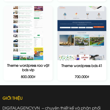
Theme wordpress rao vặt
Theme wordpress bds 41
bds vip
800.000
₫
700.000
₫
GIỚI THIỆU
DIGITALAGENCY.VN – chuyên thiết kế và phân phối