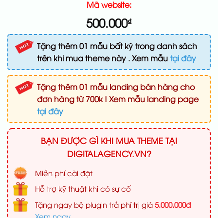
Mã website:
500.000
₫
Tặng thêm 01 mẫu bất kỳ trong danh sách
trên khi mua theme này . Xem mẫu
tại đây
Tặng thêm 01 mẫu landing bán hàng cho
đơn hàng từ 700k ! Xem mẫu landing page
tại đây
BẠN ĐƯỢC GÌ KHI MUA THEME TẠI
DIGITALAGENCY.VN?
Miễn phí cài đặt
Hỗ trợ kỹ thuật khi có sự cố
Tặng ngay bộ plugin trả phí trị giá
5.000.000đ
Xem ngay