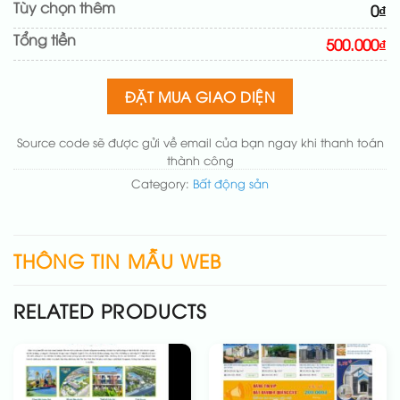
Tùy chọn thêm
0₫
Đổi màu chủ đạo theo tông của logo
(+200.000₫)
Tổng tiền
Sửa danh mục và sắp xếp lại đề mục menu cho
500.000₫
chuẩn
(+200.000₫)
Thay đổi bố cục trang chủ (đơn giản)
(+200.000₫)
ĐẶT MUA GIAO DIỆN
Thêm các nút liên hệ nhanh
(+50.000₫)
Source code sẽ được gửi về email của bạn ngay khi thanh toán
thành công
Category:
Bất động sản
THÔNG TIN MẪU WEB
RELATED PRODUCTS