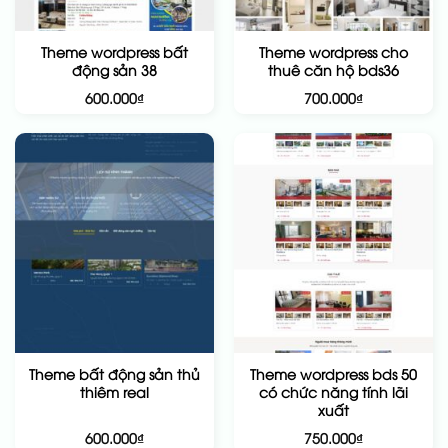
Theme wordpress bất
Theme wordpress cho
động sản 38
thuê căn hộ bds36
600.000
₫
700.000
₫
Theme bất động sản thủ
Theme wordpress bds 50
thiêm real
có chức năng tính lãi
xuất
600.000
₫
750.000
₫