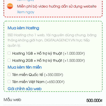
Miễn phí bộ video hướng dẫn sử dụng website
Xem ngay
Mua kèm Hosting
SSD Hosting cho 1 web, tài nguyên dùng chung, băng
thông không giới hạn, DIGITALAGENCY.VN trực tiếp
quản lý.
Hosting 1GB + Hỗ trợ kỹ thuật
(+1.000.000₫)
Hosting 2GB + Hỗ trợ kỹ thuật
(+1.500.000₫)
Mua kèm tên miền
Tên miền Quốc tế
(+350.000₫)
Tên miền Việt Nam
(+650.000₫)
Gói chỉnh sửa web
Cài web lên host giống demo 100%
(+100.000₫)
Mẫu web
500.000₫
Thay logo + thông tin doanh nghiệp
(+50.000₫)