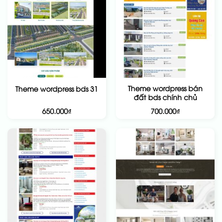
Theme wordpress bán
Theme wordpress bds 31
đất bds chính chủ
650.000
₫
700.000
₫