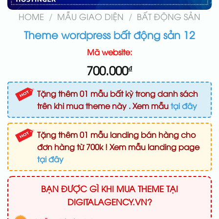
HOME
/
MẪU GIAO DIỆN
/
BẤT ĐỘNG SẢN
Theme wordpress bất động sản 12
Mã website:
700.000
₫
Tặng thêm 01 mẫu bất kỳ trong danh sách
trên khi mua theme này . Xem mẫu
tại đây
Tặng thêm 01 mẫu landing bán hàng cho
đơn hàng từ 700k ! Xem mẫu landing page
tại đây
BẠN ĐƯỢC GÌ KHI MUA THEME TẠI
DIGITALAGENCY.VN?