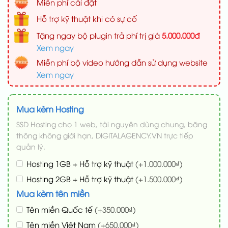
Miễn phí cài đặt
Hỗ trợ kỹ thuật khi có sự cố
Tặng ngay bộ plugin trả phí trị giá
5.000.000đ
Xem ngay
Miễn phí bộ video hướng dẫn sử dụng website
Xem ngay
Mua kèm Hosting
SSD Hosting cho 1 web, tài nguyên dùng chung, băng
thông không giới hạn, DIGITALAGENCY.VN trực tiếp
quản lý.
Hosting 1GB + Hỗ trợ kỹ thuật
(+1.000.000₫)
Hosting 2GB + Hỗ trợ kỹ thuật
(+1.500.000₫)
Mua kèm tên miền
Tên miền Quốc tế
(+350.000₫)
Tên miền Việt Nam
(+650.000₫)