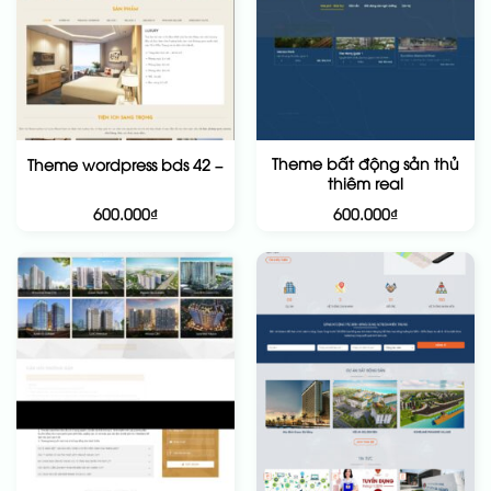
Theme bất động sản thủ
Theme wordpress bds 42 –
thiêm real
600.000
₫
600.000
₫