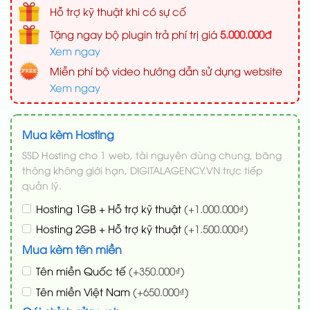
Hỗ trợ kỹ thuật khi có sự cố
Tặng ngay bộ plugin trả phí trị giá
5.000.000đ
Xem ngay
Miễn phí bộ video hướng dẫn sử dụng website
Xem ngay
Mua kèm Hosting
SSD Hosting cho 1 web, tài nguyên dùng chung, băng
thông không giới hạn, DIGITALAGENCY.VN trực tiếp
quản lý.
Hosting 1GB + Hỗ trợ kỹ thuật
(+1.000.000₫)
Hosting 2GB + Hỗ trợ kỹ thuật
(+1.500.000₫)
Mua kèm tên miền
Tên miền Quốc tế
(+350.000₫)
Tên miền Việt Nam
(+650.000₫)