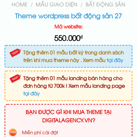
HOME
/
MẪU GIAO DIỆN
/
BẤT ĐỘNG SẢN
Theme wordpress bất động sản 27
Mã website:
550.000
₫
Tặng thêm 01 mẫu bất kỳ trong danh sách
trên khi mua theme này . Xem mẫu
tại đây
Tặng thêm 01 mẫu landing bán hàng cho
đơn hàng từ 700k ! Xem mẫu landing page
tại đây
BẠN ĐƯỢC GÌ KHI MUA THEME TẠI
DIGITALAGENCY.VN?
Miễn phí cài đặt