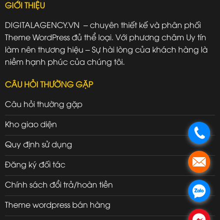
GIỚI THIỆU
DIGITALAGENCY.VN – chuyên thiết kế và phân phối
Theme WordPress đủ thể loại. Với phương châm Uy tín
làm nên thương hiệu – Sự hài lòng của khách hàng là
niềm hạnh phúc của chúng tôi.
CÂU HỎI THƯỜNG GẶP
Câu hỏi thường gặp
Kho giao diện
.
Quy định sử dụng
.
Đăng ký đối tác
Chính sách đổi trả/hoàn tiền
.
Theme wordpress bán hàng
.