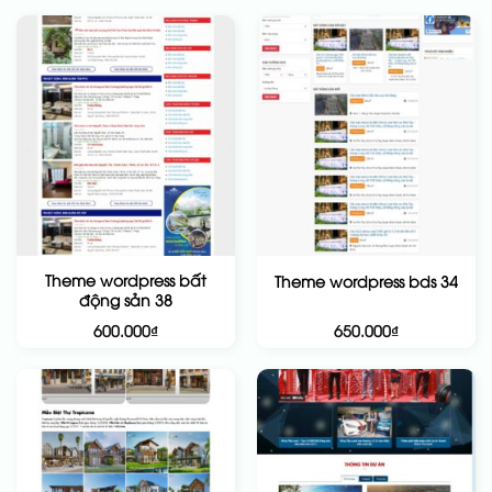
Theme wordpress bất
Theme wordpress bds 34
động sản 38
600.000
₫
650.000
₫