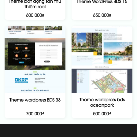
Theme bất động sản thủ
Theme WordPress BDS 15
thiêm real
600.000
₫
650.000
₫
Theme wordpress bds
Theme wordpress BDS 33
oceanpark
700.000
₫
500.000
₫