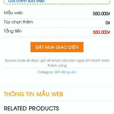
Gói chỉnh sửa web
Cài web lên host giống demo 100%
(+100.000₫)
Mẫu web
550.000₫
Thay logo + thông tin doanh nghiệp
(+50.000₫)
Tùy chọn thêm
0₫
Đổi màu chủ đạo theo tông của logo
(+200.000₫)
Tổng tiền
Sửa danh mục và sắp xếp lại đề mục menu cho
550.000₫
chuẩn
(+200.000₫)
Thay đổi bố cục trang chủ (đơn giản)
(+200.000₫)
ĐẶT MUA GIAO DIỆN
Thêm các nút liên hệ nhanh
(+50.000₫)
Source code sẽ được gửi về email của bạn ngay khi thanh toán
thành công
Category:
Bất động sản
THÔNG TIN MẪU WEB
RELATED PRODUCTS