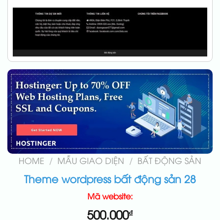
HOME
/
MẪU GIAO DIỆN
/
BẤT ĐỘNG SẢN
Theme wordpress bất động sản 28
Mã website:
500.000
₫