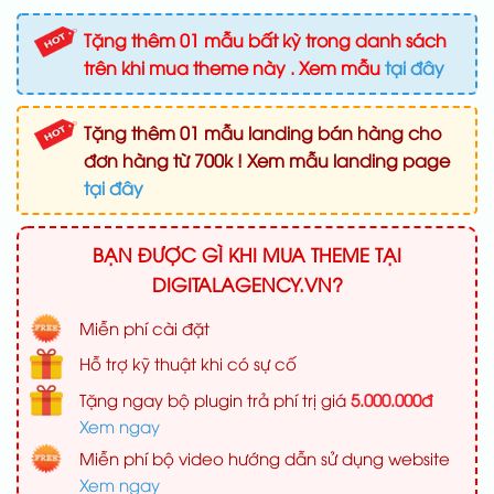
Tặng thêm 01 mẫu bất kỳ trong danh sách
trên khi mua theme này . Xem mẫu
tại đây
Tặng thêm 01 mẫu landing bán hàng cho
đơn hàng từ 700k ! Xem mẫu landing page
tại đây
BẠN ĐƯỢC GÌ KHI MUA THEME TẠI
DIGITALAGENCY.VN?
Miễn phí cài đặt
Hỗ trợ kỹ thuật khi có sự cố
Tặng ngay bộ plugin trả phí trị giá
5.000.000đ
Xem ngay
Miễn phí bộ video hướng dẫn sử dụng website
Xem ngay