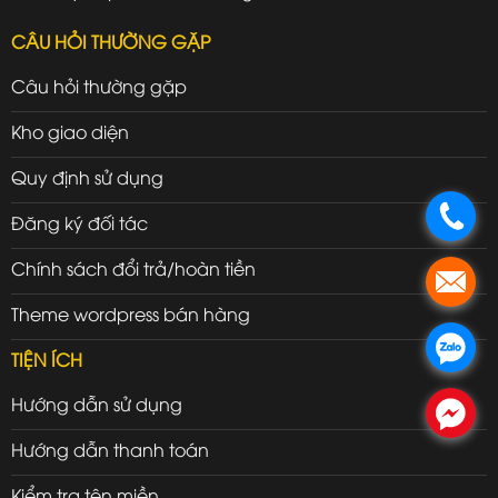
CÂU HỎI THƯỜNG GẶP
Câu hỏi thường gặp
Kho giao diện
Quy định sử dụng
.
Đăng ký đối tác
Chính sách đổi trả/hoàn tiền
.
Theme wordpress bán hàng
.
TIỆN ÍCH
Hướng dẫn sử dụng
.
Hướng dẫn thanh toán
Kiểm tra tên miền