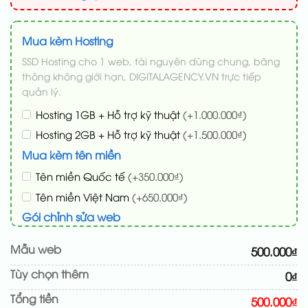
Mua kèm Hosting
SSD Hosting cho 1 web, tài nguyên dùng chung, băng
thông không giới hạn, DIGITALAGENCY.VN trực tiếp
quản lý.
Hosting 1GB + Hỗ trợ kỹ thuật
(+1.000.000₫)
Hosting 2GB + Hỗ trợ kỹ thuật
(+1.500.000₫)
Mua kèm tên miền
Tên miền Quốc tế
(+350.000₫)
Tên miền Việt Nam
(+650.000₫)
Gói chỉnh sửa web
Cài web lên host giống demo 100%
(+100.000₫)
Mẫu web
500.000₫
Thay logo + thông tin doanh nghiệp
(+50.000₫)
Tùy chọn thêm
0₫
Đổi màu chủ đạo theo tông của logo
(+200.000₫)
Tổng tiền
Sửa danh mục và sắp xếp lại đề mục menu cho
500.000₫