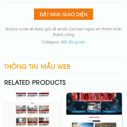
chuẩn
(+200.000₫)
Thay đổi bố cục trang chủ (đơn giản)
(+200.000₫)
ĐẶT MUA GIAO DIỆN
Thêm các nút liên hệ nhanh
(+50.000₫)
Source code sẽ được gửi về email của bạn ngay khi thanh toán
thành công
Category:
Bất động sản
THÔNG TIN MẪU WEB
RELATED PRODUCTS