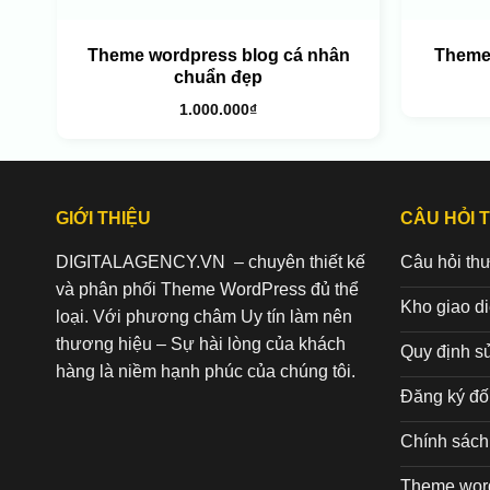
Theme wordpress blog cá nhân
Theme
chuẩn đẹp
1.000.000
₫
GIỚI THIỆU
CÂU HỎI 
DIGITALAGENCY.VN – chuyên thiết kế
Câu hỏi th
và phân phối Theme WordPress đủ thể
Kho giao d
loại. Với phương châm Uy tín làm nên
thương hiệu – Sự hài lòng của khách
Quy định s
hàng là niềm hạnh phúc của chúng tôi.
Đăng ký đối
Chính sách 
Theme wor