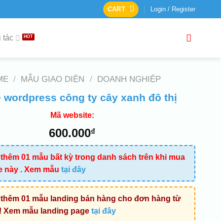
CART
Login / Register
 tác
ME
/
MẪU GIAO DIỆN
/
DOANH NGHIỆP
wordpress công ty cây xanh đô thị
Mã website:
600.000
₫
thêm 01 mẫu bất kỳ trong danh sách trên khi mua
e này . Xem mẫu
tại đây
thêm 01 mẫu landing bán hàng cho đơn hàng từ
! Xem mẫu landing page
tại đây