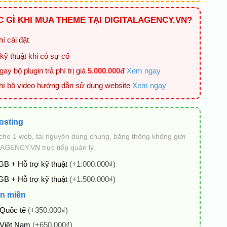
 GÌ KHI MUA THEME TẠI DIGITALAGENCY.VN?
í cài đặt
kỹ thuật khi có sự cố
ay bộ plugin trả phí trị giá
5.000.000đ
Xem ngay
hí bộ video hướng dẫn sử dụng website
Xem ngay
osting
cho 1 web, tài nguyên dùng chung, băng thông không giới
AGENCY.VN trực tiếp quản lý.
GB + Hỗ trợ kỹ thuật
(+1.000.000₫)
GB + Hỗ trợ kỹ thuật
(+1.500.000₫)
n miền
 Quốc tế
(+350.000₫)
 Việt Nam
(+650.000₫)