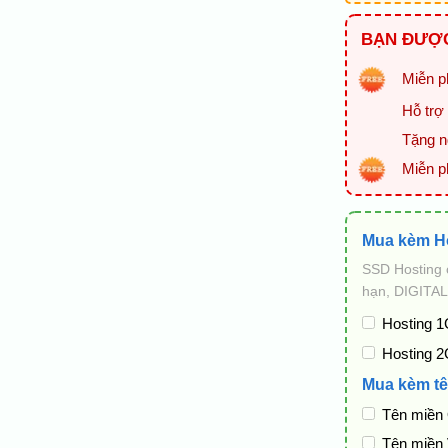
BẠN ĐƯỢC
Miễn ph
Hỗ trợ 
Tặng ng
Miễn p
Mua kèm H
SSD Hosting 
hạn, DIGITAL
Hosting 1
Hosting 2
Mua kèm tê
Tên miền
Tên miền