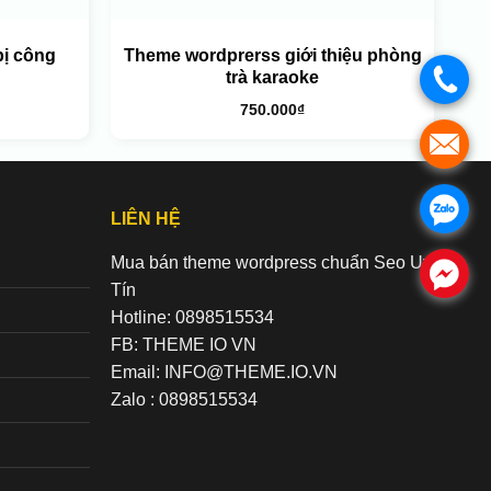
bị công
Theme wordprerss giới thiệu phòng
trà karaoke
.
750.000
₫
.
.
LIÊN HỆ
Mua bán theme wordpress chuẩn Seo Uy
.
Tín
Hotline: 0898515534
FB: THEME IO VN
Email: INFO@THEME.IO.VN
Zalo : 0898515534