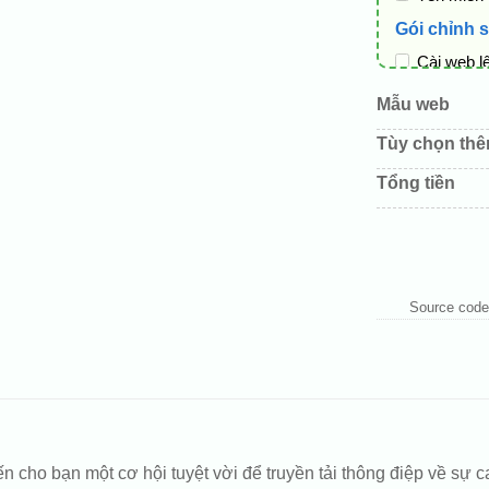
Gói chỉnh 
Cài web l
Thay logo
Mẫu web
Đổi màu c
Tùy chọn th
Sửa danh
Tổng tiền
Thay đổi 
Thêm các 
Source code
o bạn một cơ hội tuyệt vời để truyền tải thông điệp về sự cam