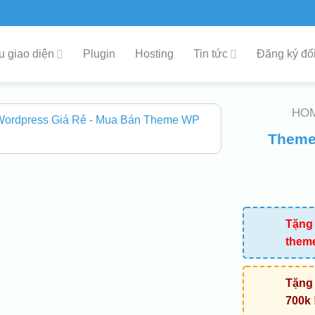
 giao diện
Plugin
Hosting
Tin tức
Đăng ký đối
HO
Theme 
Tặng 
them
Tặng 
700k 