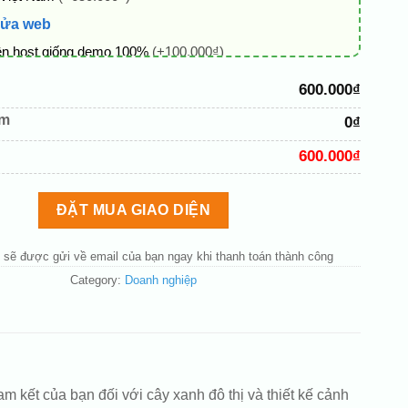
sửa web
ên host giống demo 100%
(+100.000₫)
 + thông tin doanh nghiệp
(+50.000₫)
600.000₫
hủ đạo theo tông của logo
(+200.000₫)
êm
0₫
 mục và sắp xếp lại đề mục menu cho chuẩn
(+200.000₫)
600.000₫
bố cục trang chủ (đơn giản)
(+200.000₫)
nút liên hệ nhanh
(+50.000₫)
ĐẶT MUA GIAO DIỆN
 sẽ được gửi về email của bạn ngay khi thanh toán thành công
Category:
Doanh nghiệp
 kết của bạn đối với cây xanh đô thị và thiết kế cảnh