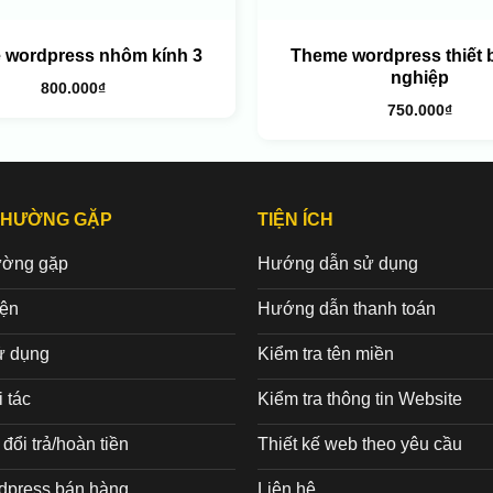
 wordpress nhôm kính 3
Theme wordpress thiết 
nghiệp
800.000
₫
750.000
₫
THƯỜNG GẶP
TIỆN ÍCH
ường gặp
Hướng dẫn sử dụng
iện
Hướng dẫn thanh toán
ử dụng
Kiểm tra tên miền
 tác
Kiểm tra thông tin Website
đổi trả/hoàn tiền
Thiết kế web theo yêu cầu
dpress bán hàng
Liên hệ