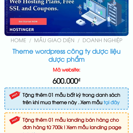
HOME
/
MẪU GIAO DIỆN
/
DOANH NGHIỆP
Theme wordpress công ty dược liệu
dược phẩm
Mã website:
600.000
₫
Tặng thêm 01 mẫu bất kỳ trong danh sách
trên khi mua theme này . Xem mẫu
tại đây
Tặng thêm 01 mẫu landing bán hàng cho
đơn hàng từ 700k ! Xem mẫu landing page