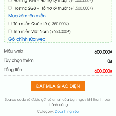
Hosting 1GB + Hỗ trợ kỹ thuật
(+1.000.000₫)
Hosting 2GB + Hỗ trợ kỹ thuật
(+1.500.000₫)
Mua kèm tên miền
Tên miền Quốc tế
(+350.000₫)
Tên miền Việt Nam
(+650.000₫)
Gói chỉnh sửa web
Cài web lên host giống demo 100%
(+100.000₫)
Mẫu web
600.000₫
Thay logo + thông tin doanh nghiệp
(+50.000₫)
Tùy chọn thêm
0₫
Đổi màu chủ đạo theo tông của logo
(+200.000₫)
Tổng tiền
Sửa danh mục và sắp xếp lại đề mục menu cho
600.000₫
chuẩn
(+200.000₫)
Thay đổi bố cục trang chủ (đơn giản)
(+200.000₫)
ĐẶT MUA GIAO DIỆN
Thêm các nút liên hệ nhanh
(+50.000₫)
Source code sẽ được gửi về email của bạn ngay khi thanh toán
thành công
Category:
Doanh nghiệp