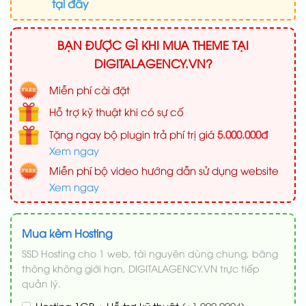
tại đây
BẠN ĐƯỢC GÌ KHI MUA THEME TẠI
DIGITALAGENCY.VN?
Miễn phí cài đặt
Hỗ trợ kỹ thuật khi có sự cố
Tặng ngay bộ plugin trả phí trị giá
5.000.000đ
Xem ngay
Miễn phí bộ video hướng dẫn sử dụng website
Xem ngay
Mua kèm Hosting
SSD Hosting cho 1 web, tài nguyên dùng chung, băng
thông không giới hạn, DIGITALAGENCY.VN trực tiếp
quản lý.