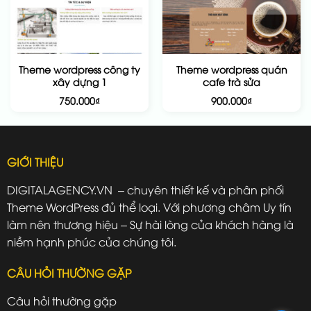
Theme wordpress công ty
Theme wordpress quán
xây dựng 1
cafe trà sửa
750.000
₫
900.000
₫
GIỚI THIỆU
DIGITALAGENCY.VN – chuyên thiết kế và phân phối
Theme WordPress đủ thể loại. Với phương châm Uy tín
làm nên thương hiệu – Sự hài lòng của khách hàng là
niềm hạnh phúc của chúng tôi.
CÂU HỎI THƯỜNG GẶP
Câu hỏi thường gặp