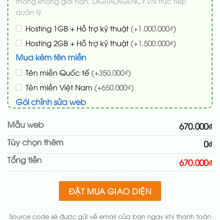
thông không giới hạn, DIGITALAGENCY.VN trực tiếp
quản lý.
Hosting 1GB + Hỗ trợ kỹ thuật
(+1.000.000₫)
Hosting 2GB + Hỗ trợ kỹ thuật
(+1.500.000₫)
Mua kèm tên miền
Tên miền Quốc tế
(+350.000₫)
Tên miền Việt Nam
(+650.000₫)
Gói chỉnh sửa web
Cài web lên host giống demo 100%
(+100.000₫)
Mẫu web
670.000₫
Thay logo + thông tin doanh nghiệp
(+50.000₫)
Tùy chọn thêm
0₫
Đổi màu chủ đạo theo tông của logo
(+200.000₫)
Tổng tiền
Sửa danh mục và sắp xếp lại đề mục menu cho
670.000₫
chuẩn
(+200.000₫)
Thay đổi bố cục trang chủ (đơn giản)
(+200.000₫)
ĐẶT MUA GIAO DIỆN
Thêm các nút liên hệ nhanh
(+50.000₫)
Source code sẽ được gửi về email của bạn ngay khi thanh toán