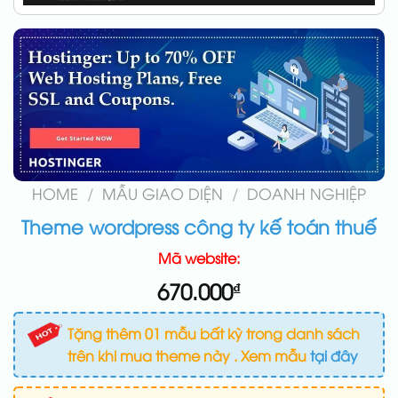
HOME
/
MẪU GIAO DIỆN
/
DOANH NGHIỆP
Theme wordpress công ty kế toán thuế
Mã website:
670.000
₫
Tặng thêm 01 mẫu bất kỳ trong danh sách
trên khi mua theme này . Xem mẫu
tại đây