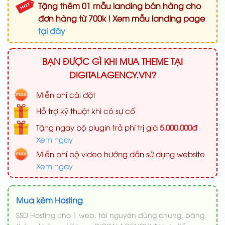
Tặng thêm 01 mẫu landing bán hàng cho
đơn hàng từ 700k ! Xem mẫu landing page
tại đây
BẠN ĐƯỢC GÌ KHI MUA THEME TẠI
DIGITALAGENCY.VN?
Miễn phí cài đặt
Hỗ trợ kỹ thuật khi có sự cố
Tặng ngay bộ plugin trả phí trị giá
5.000.000đ
Xem ngay
Miễn phí bộ video hướng dẫn sử dụng website
Xem ngay
Mua kèm Hosting
SSD Hosting cho 1 web, tài nguyên dùng chung, băng