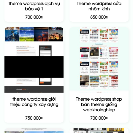
Theme wordpress dịch vụ
Theme wordpress cửa
bảo vệ 1
nhôm kính
700.000
₫
850.000
₫
theme wordpress giới
Theme wordpress shop
thiệu công ty xây dựng
bán theme giống
webkhoinghiep
750.000
₫
700.000
₫