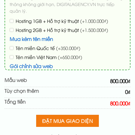
thông không giới hạn, DIGITALAGENCY.VN trực tiếp
quản lý.
Hosting 1GB + Hỗ trợ kỹ thuật
(+1.000.000₫)
Hosting 2GB + Hỗ trợ kỹ thuật
(+1.500.000₫)
Mua kèm tên miền
Tên miền Quốc tế
(+350.000₫)
Tên miền Việt Nam
(+650.000₫)
Gói chỉnh sửa web
Cài web lên host giống demo 100%
(+100.000₫)
Mẫu web
800.000₫
Thay logo + thông tin doanh nghiệp
(+50.000₫)
Tùy chọn thêm
0₫
Đổi màu chủ đạo theo tông của logo
(+200.000₫)
Tổng tiền
Sửa danh mục và sắp xếp lại đề mục menu cho
800.000₫
chuẩn
(+200.000₫)
Thay đổi bố cục trang chủ (đơn giản)
(+200.000₫)
ĐẶT MUA GIAO DIỆN
Thêm các nút liên hệ nhanh
(+50.000₫)