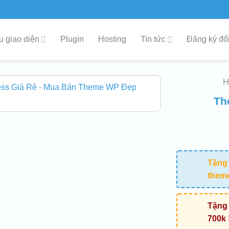
 giao diện
Plugin
Hosting
Tin tức
Đăng ký đối
Th
Tặng 
them
Tặng 
700k 