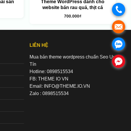
ải sản
Theme WordPress dành cho
website bán rau quả, thịt cá
.
700.000
₫
.
.
LIÊN HỆ
Mua bán theme wordpress chuẩn Seo Uy
.
Tín
Hotline: 0898515534
FB: THEME IO VN
Email: INFO@THEME.IO.VN
Zalo : 0898515534