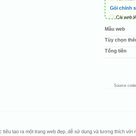
Gói chỉnh 
Cài web l
Thay logo
Mẫu web
Đổi màu c
Tùy chọn th
Sửa danh
Tổng tiền
Thay đổi 
Thêm các 
Source code
tiêu tạo ra một trang web đẹp, dễ sử dụng và tương thích với m