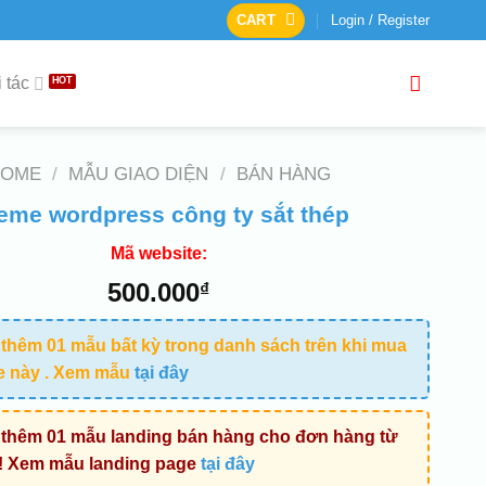
CART
Login / Register
 tác
HOME
/
MẪU GIAO DIỆN
/
BÁN HÀNG
eme wordpress công ty sắt thép
Mã website:
500.000
₫
thêm 01 mẫu bất kỳ trong danh sách trên khi mua
e này . Xem mẫu
tại đây
thêm 01 mẫu landing bán hàng cho đơn hàng từ
! Xem mẫu landing page
tại đây