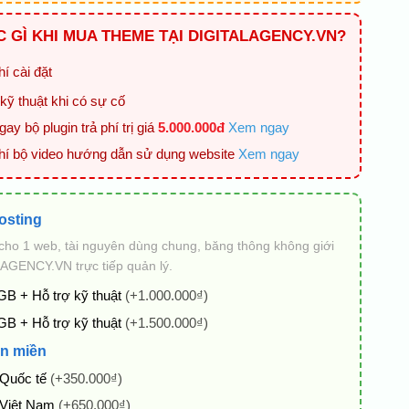
 GÌ KHI MUA THEME TẠI DIGITALAGENCY.VN?
í cài đặt
kỹ thuật khi có sự cố
ay bộ plugin trả phí trị giá
5.000.000đ
Xem ngay
hí bộ video hướng dẫn sử dụng website
Xem ngay
osting
cho 1 web, tài nguyên dùng chung, băng thông không giới
AGENCY.VN trực tiếp quản lý.
GB + Hỗ trợ kỹ thuật
(+1.000.000₫)
GB + Hỗ trợ kỹ thuật
(+1.500.000₫)
n miền
 Quốc tế
(+350.000₫)
 Việt Nam
(+650.000₫)