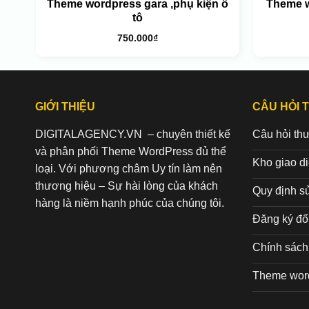
Theme wordpress gara ,phụ kiện ô
Theme w
tô
750.000
₫
GIỚI THIỆU
CÂU HỎI 
DIGITALAGENCY.VN – chuyên thiết kế
Câu hỏi th
và phân phối Theme WordPress đủ thể
Kho giao d
loại. Với phương châm Uy tín làm nên
thương hiệu – Sự hài lòng của khách
Quy định s
hàng là niềm hạnh phúc của chúng tôi.
Đăng ký đối
Chính sách 
Theme wor