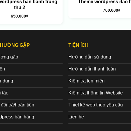
ordpress bán bánh trung
Theme wordpress đảo h
thu 2
700.000
₫
650.000
₫
THƯỜNG GẶP
TIỆN ÍCH
ường gặp
Hướng dẫn sử dụng
iện
Hướng dẫn thanh toán
ử dụng
Kiểm tra tên miền
 tác
Kiểm tra thông tin Website
đổi trả/hoàn tiền
Thiết kế web theo yêu cầu
dpress bán hàng
Liên hệ