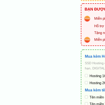
BẠN ĐƯỢC
Miễn ph
Hỗ trợ 
Tặng ng
Miễn p
Mua kèm H
SSD Hosting 
hạn, DIGITAL
Hosting 1
Hosting 2
Mua kèm tê
Tên miền
Tên miền