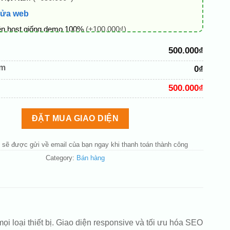
sửa web
ên host giống demo 100%
(+100.000₫)
 + thông tin doanh nghiệp
(+50.000₫)
500.000₫
hủ đạo theo tông của logo
(+200.000₫)
êm
0₫
 mục và sắp xếp lại đề mục menu cho chuẩn
(+200.000₫)
500.000₫
bố cục trang chủ (đơn giản)
(+200.000₫)
nút liên hệ nhanh
(+50.000₫)
ĐẶT MUA GIAO DIỆN
 sẽ được gửi về email của bạn ngay khi thanh toán thành công
Category:
Bán hàng
ọi loại thiết bị. Giao diện responsive và tối ưu hóa SEO