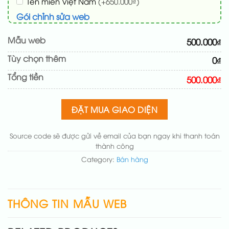
Tên miền Việt Nam
(+650.000₫)
Gói chỉnh sửa web
Cài web lên host giống demo 100%
(+100.000₫)
Mẫu web
500.000₫
Thay logo + thông tin doanh nghiệp
(+50.000₫)
Tùy chọn thêm
0₫
Đổi màu chủ đạo theo tông của logo
(+200.000₫)
Tổng tiền
Sửa danh mục và sắp xếp lại đề mục menu cho
500.000₫
chuẩn
(+200.000₫)
Thay đổi bố cục trang chủ (đơn giản)
(+200.000₫)
ĐẶT MUA GIAO DIỆN
Thêm các nút liên hệ nhanh
(+50.000₫)
Source code sẽ được gửi về email của bạn ngay khi thanh toán
thành công
Category:
Bán hàng
THÔNG TIN MẪU WEB