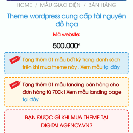
HOME
/
MẪU GIAO DIỆN
/
BÁN HÀNG
Theme wordpress cung cấp tài nguyên
đồ họa
Mã website:
500.000
₫
Tặng thêm 01 mẫu bất kỳ trong danh sách
trên khi mua theme này . Xem mẫu
tại đây
Tặng thêm 01 mẫu landing bán hàng cho
đơn hàng từ 700k ! Xem mẫu landing page
tại đây
BẠN ĐƯỢC GÌ KHI MUA THEME TẠI
DIGITALAGENCY.VN?