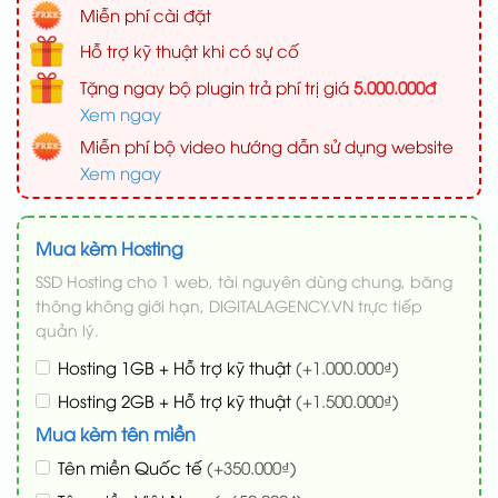
Miễn phí cài đặt
Hỗ trợ kỹ thuật khi có sự cố
Tặng ngay bộ plugin trả phí trị giá
5.000.000đ
Xem ngay
Miễn phí bộ video hướng dẫn sử dụng website
Xem ngay
Mua kèm Hosting
SSD Hosting cho 1 web, tài nguyên dùng chung, băng
thông không giới hạn, DIGITALAGENCY.VN trực tiếp
quản lý.
Hosting 1GB + Hỗ trợ kỹ thuật
(+1.000.000₫)
Hosting 2GB + Hỗ trợ kỹ thuật
(+1.500.000₫)
Mua kèm tên miền
Tên miền Quốc tế
(+350.000₫)