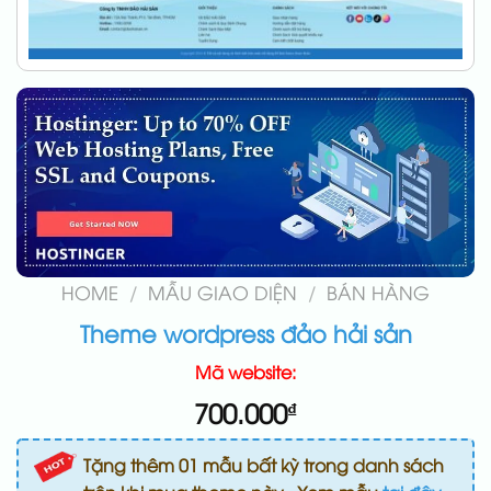
HOME
/
MẪU GIAO DIỆN
/
BÁN HÀNG
Theme wordpress đảo hải sản
Mã website:
700.000
₫
Tặng thêm 01 mẫu bất kỳ trong danh sách