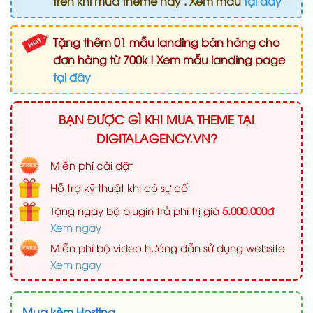
trên khi mua theme này . Xem mẫu
tại đây
Tặng thêm 01 mẫu landing bán hàng cho
đơn hàng từ 700k ! Xem mẫu landing page
tại đây
BẠN ĐƯỢC GÌ KHI MUA THEME TẠI
DIGITALAGENCY.VN?
Miễn phí cài đặt
Hỗ trợ kỹ thuật khi có sự cố
Tặng ngay bộ plugin trả phí trị giá
5.000.000đ
Xem ngay
Miễn phí bộ video hướng dẫn sử dụng website
Xem ngay
Mua kèm Hosting