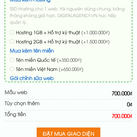
SSD Hosting cho 1 web, tài nguyên dùng chung, băng
thông không giới hạn, DIGITALAGENCY.VN trực tiếp
quản lý.
Hosting 1GB + Hỗ trợ kỹ thuật
(+1.000.000₫)
Hosting 2GB + Hỗ trợ kỹ thuật
(+1.500.000₫)
Mua kèm tên miền
Tên miền Quốc tế
(+350.000₫)
Tên miền Việt Nam
(+650.000₫)
Gói chỉnh sửa web
Cài web lên host giống demo 100%
(+100.000₫)
Mẫu web
700.000₫
Thay logo + thông tin doanh nghiệp
(+50.000₫)
Tùy chọn thêm
0₫
Đổi màu chủ đạo theo tông của logo
(+200.000₫)
Tổng tiền
Sửa danh mục và sắp xếp lại đề mục menu cho
700.000₫
chuẩn
(+200.000₫)
Thay đổi bố cục trang chủ (đơn giản)
(+200.000₫)
ĐẶT MUA GIAO DIỆN