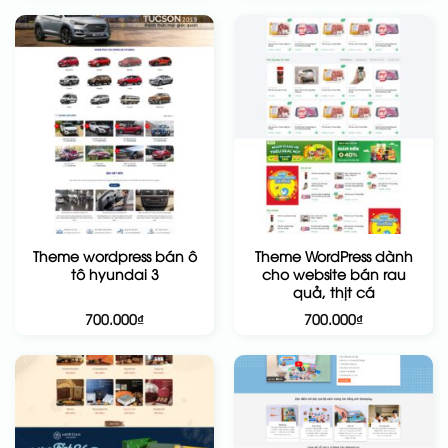
Theme wordpress bán ô
Theme WordPress dành
tô hyundai 3
cho website bán rau
quả, thịt cá
700.000
₫
700.000
₫