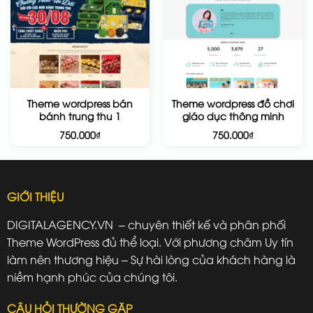
Theme wordpress bán
Theme wordpress đồ chơi
bánh trung thu 1
giáo dục thông minh
750.000
₫
750.000
₫
GIỚI THIỆU
DIGITALAGENCY.VN – chuyên thiết kế và phân phối
Theme WordPress đủ thể loại. Với phương châm Uy tín
làm nên thương hiệu – Sự hài lòng của khách hàng là
niềm hạnh phúc của chúng tôi.
CÂU HỎI THƯỜNG GẶP