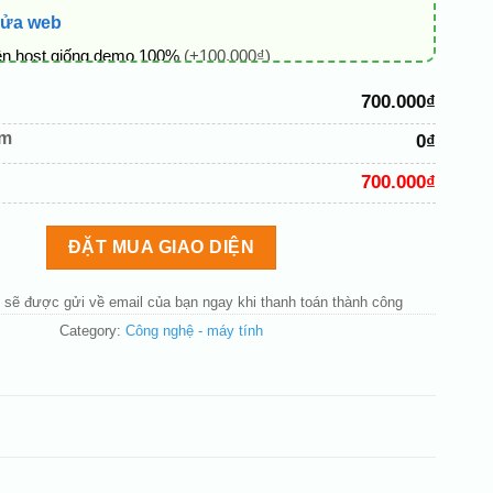
sửa web
ên host giống demo 100%
(+100.000₫)
 + thông tin doanh nghiệp
(+50.000₫)
700.000₫
hủ đạo theo tông của logo
(+200.000₫)
êm
0₫
 mục và sắp xếp lại đề mục menu cho chuẩn
(+200.000₫)
700.000₫
bố cục trang chủ (đơn giản)
(+200.000₫)
nút liên hệ nhanh
(+50.000₫)
ĐẶT MUA GIAO DIỆN
 sẽ được gửi về email của bạn ngay khi thanh toán thành công
Category:
Công nghệ - máy tính