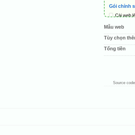
Gói chỉnh 
Cài web l
Thay logo
Mẫu web
Đổi màu c
Tùy chọn th
Sửa danh
Tổng tiền
Thay đổi 
Thêm các 
Source code