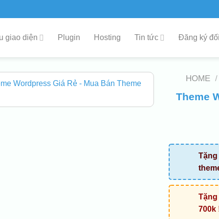
 giao diện
Plugin
Hosting
Tin tức
Đăng ký đối
HOME
/
Theme Wo
Tặng 
them
Tặng 
700k 