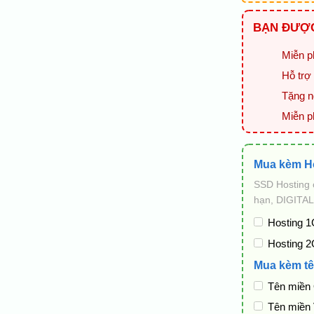
BẠN ĐƯỢC
Miễn ph
Hỗ trợ 
Tặng ng
Miễn p
Mua kèm H
SSD Hosting 
hạn, DIGITAL
Hosting 1
Hosting 2
Mua kèm tê
Tên miền
Tên miền