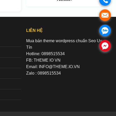
.
.
LIÊN HỆ
Mua bán theme wordpress chuẩn Seo Uy
.
Tín
Hotline: 0898515534
FB: THEME IO VN
Email: INFO@THEME.IO.VN
Zalo : 0898515534