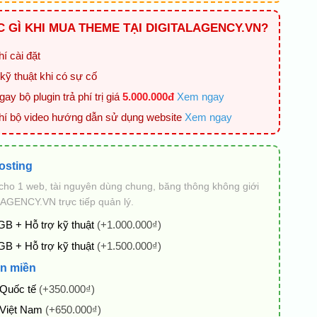
 GÌ KHI MUA THEME TẠI DIGITALAGENCY.VN?
í cài đặt
kỹ thuật khi có sự cố
ay bộ plugin trả phí trị giá
5.000.000đ
Xem ngay
hí bộ video hướng dẫn sử dụng website
Xem ngay
osting
cho 1 web, tài nguyên dùng chung, băng thông không giới
AGENCY.VN trực tiếp quản lý.
GB + Hỗ trợ kỹ thuật
(+1.000.000₫)
GB + Hỗ trợ kỹ thuật
(+1.500.000₫)
n miền
 Quốc tế
(+350.000₫)
 Việt Nam
(+650.000₫)