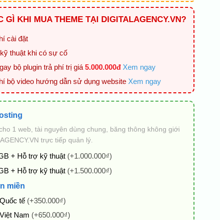
 GÌ KHI MUA THEME TẠI DIGITALAGENCY.VN?
í cài đặt
kỹ thuật khi có sự cố
ay bộ plugin trả phí trị giá
5.000.000đ
Xem ngay
hí bộ video hướng dẫn sử dụng website
Xem ngay
osting
cho 1 web, tài nguyên dùng chung, băng thông không giới
AGENCY.VN trực tiếp quản lý.
GB + Hỗ trợ kỹ thuật
(+1.000.000₫)
GB + Hỗ trợ kỹ thuật
(+1.500.000₫)
n miền
 Quốc tế
(+350.000₫)
 Việt Nam
(+650.000₫)