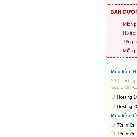
BẠN ĐƯỢC
Miễn ph
Hỗ trợ 
Tặng ng
Miễn p
Mua kèm H
SSD Hosting 
hạn, DIGITAL
Hosting 1
Hosting 2
Mua kèm tê
Tên miền
Tên miền