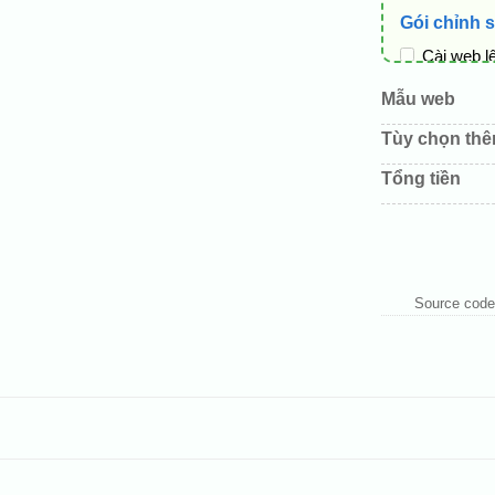
Gói chỉnh 
Cài web l
Thay logo
Mẫu web
Đổi màu c
Tùy chọn th
Sửa danh
Tổng tiền
Thay đổi 
Thêm các 
Source code