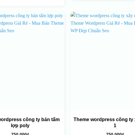
ordpress công ty bán tấm
Theme wordpress công ty
lợp poly
1
750.000
₫
750.000
₫