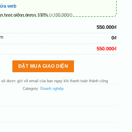
sửa web
ên host giống demo 100%
(+100.000₫)
 + thông tin doanh nghiệp
(+50.000₫)
550.000₫
hủ đạo theo tông của logo
(+200.000₫)
êm
0₫
 mục và sắp xếp lại đề mục menu cho chuẩn
(+200.000₫)
550.000₫
bố cục trang chủ (đơn giản)
(+200.000₫)
nút liên hệ nhanh
(+50.000₫)
ĐẶT MUA GIAO DIỆN
 sẽ được gửi về email của bạn ngay khi thanh toán thành công
Category:
Doanh nghiệp