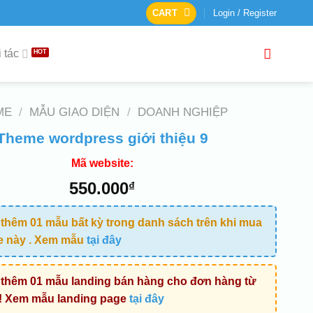
CART
Login / Register
 tác
ME
/
MẪU GIAO DIỆN
/
DOANH NGHIỆP
Theme wordpress giới thiệu 9
Mã website:
550.000
₫
thêm 01 mẫu bất kỳ trong danh sách trên khi mua
e này . Xem mẫu
tại đây
thêm 01 mẫu landing bán hàng cho đơn hàng từ
! Xem mẫu landing page
tại đây