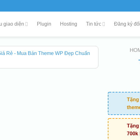
 giao diện
Plugin
Hosting
Tin tức
Đăng ký đối
HO
Tặng 
them
Tặng 
700k 