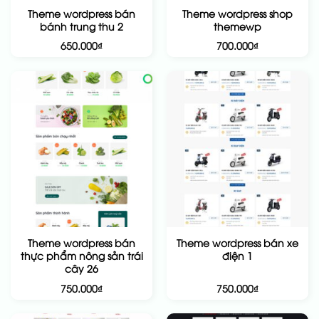
Theme wordpress bán
Theme wordpress shop
bánh trung thu 2
themewp
650.000
₫
700.000
₫
Theme wordpress bán
Theme wordpress bán xe
thực phẩm nông sản trái
điện 1
cây 26
750.000
₫
750.000
₫