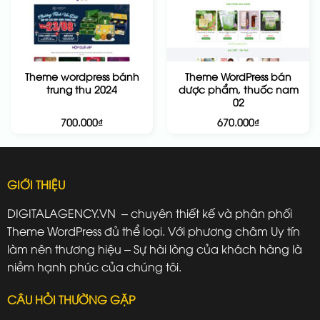
Theme wordpress bánh
Theme WordPress bán
trung thu 2024
dược phẩm, thuốc nam
02
700.000
₫
670.000
₫
GIỚI THIỆU
DIGITALAGENCY.VN – chuyên thiết kế và phân phối
Theme WordPress đủ thể loại. Với phương châm Uy tín
làm nên thương hiệu – Sự hài lòng của khách hàng là
niềm hạnh phúc của chúng tôi.
CÂU HỎI THƯỜNG GẶP