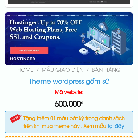
HOME
/
MẪU GIAO DIỆN
/
BÁN HÀNG
Theme wordpress gốm sứ
Mã website:
600.000
₫
Tặng thêm 01 mẫu bất kỳ trong danh sách
trên khi mua theme này . Xem mẫu
tại đây