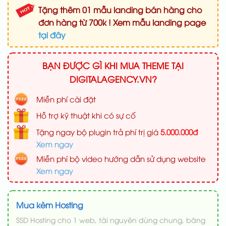
Tặng thêm 01 mẫu landing bán hàng cho
đơn hàng từ 700k ! Xem mẫu landing page
tại đây
BẠN ĐƯỢC GÌ KHI MUA THEME TẠI
DIGITALAGENCY.VN?
Miễn phí cài đặt
Hỗ trợ kỹ thuật khi có sự cố
Tặng ngay bộ plugin trả phí trị giá
5.000.000đ
Xem ngay
Miễn phí bộ video hướng dẫn sử dụng website
Xem ngay
Mua kèm Hosting
SSD Hosting cho 1 web, tài nguyên dùng chung, băng