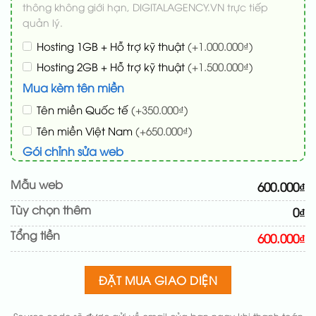
thông không giới hạn, DIGITALAGENCY.VN trực tiếp
quản lý.
Hosting 1GB + Hỗ trợ kỹ thuật
(+1.000.000₫)
Hosting 2GB + Hỗ trợ kỹ thuật
(+1.500.000₫)
Mua kèm tên miền
Tên miền Quốc tế
(+350.000₫)
Tên miền Việt Nam
(+650.000₫)
Gói chỉnh sửa web
Cài web lên host giống demo 100%
(+100.000₫)
Mẫu web
600.000₫
Thay logo + thông tin doanh nghiệp
(+50.000₫)
Tùy chọn thêm
0₫
Đổi màu chủ đạo theo tông của logo
(+200.000₫)
Tổng tiền
Sửa danh mục và sắp xếp lại đề mục menu cho
600.000₫
chuẩn
(+200.000₫)
Thay đổi bố cục trang chủ (đơn giản)
(+200.000₫)
ĐẶT MUA GIAO DIỆN
Thêm các nút liên hệ nhanh
(+50.000₫)
Source code sẽ được gửi về email của bạn ngay khi thanh toán