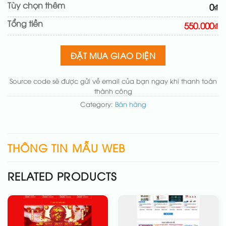
Tùy chọn thêm
0₫
Đổi màu chủ đạo theo tông của logo
(+200.000₫)
Tổng tiền
Sửa danh mục và sắp xếp lại đề mục menu cho
550.000₫
chuẩn
(+200.000₫)
Thay đổi bố cục trang chủ (đơn giản)
(+200.000₫)
ĐẶT MUA GIAO DIỆN
Thêm các nút liên hệ nhanh
(+50.000₫)
Source code sẽ được gửi về email của bạn ngay khi thanh toán
thành công
Category:
Bán hàng
THÔNG TIN MẪU WEB
RELATED PRODUCTS