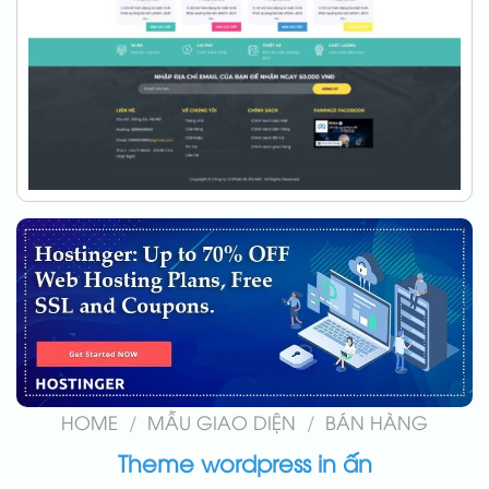
HOME
/
MẪU GIAO DIỆN
/
BÁN HÀNG
Theme wordpress in ấn