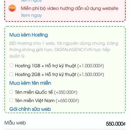
Miễn phí bộ video hướng dẫn sử dụng website
Xem ngay
Mua kèm Hosting
SSD Hosting cho 1 web, tài nguyên dùng chung, băng
thông không giới hạn, DIGITALAGENCY.VN trực tiếp
quản lý.
Hosting 1GB + Hỗ trợ kỹ thuật
(+1.000.000₫)
Hosting 2GB + Hỗ trợ kỹ thuật
(+1.500.000₫)
Mua kèm tên miền
Tên miền Quốc tế
(+350.000₫)
Tên miền Việt Nam
(+650.000₫)
Gói chỉnh sửa web
Cài web lên host giống demo 100%
(+100.000₫)
Mẫu web
550.000₫
Thay logo + thông tin doanh nghiệp
(+50.000₫)