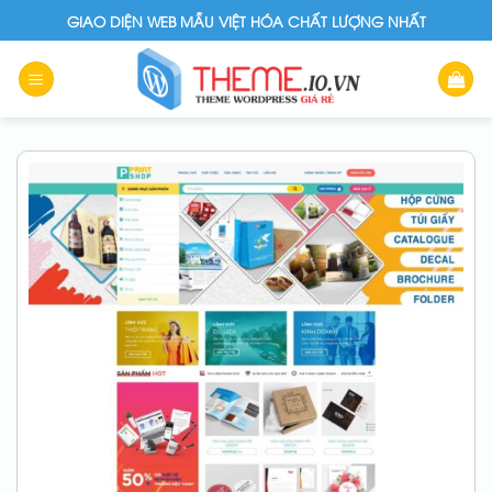
Skip
GIAO DIỆN WEB MẪU VIỆT HÓA CHẤT LƯỢNG NHẤT
to
content