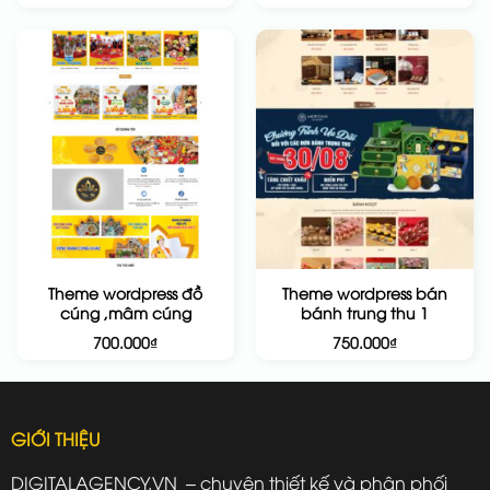
Theme wordpress đồ
Theme wordpress bán
cúng ,mâm cúng
bánh trung thu 1
700.000
₫
750.000
₫
GIỚI THIỆU
DIGITALAGENCY.VN – chuyên thiết kế và phân phối