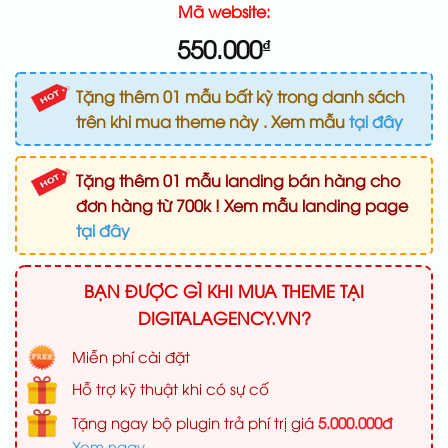
Mã website:
550.000
₫
Tặng thêm 01 mẫu bất kỳ trong danh sách
trên khi mua theme này . Xem mẫu
tại đây
Tặng thêm 01 mẫu landing bán hàng cho
đơn hàng từ 700k ! Xem mẫu landing page
tại đây
BẠN ĐƯỢC GÌ KHI MUA THEME TẠI
DIGITALAGENCY.VN?
Miễn phí cài đặt
Hỗ trợ kỹ thuật khi có sự cố
Tặng ngay bộ plugin trả phí trị giá
5.000.000đ
Xem ngay