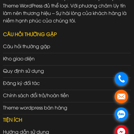
Theme WordPress đủ thể loại. Với phương châm Uy tín
làm nên thương hiệu – Sự hài lòng của khách hàng là
niềm hạnh phúc của chúng tôi.
CÂU HỎI THƯỜNG GẶP
Câu hỏi thường gặp
Kho giao diện
Quy định sử dụng
.
Đăng ký đối tác
Chính sách đổi trả/hoàn tiền
.
Theme wordpress bán hàng
.
TIỆN ÍCH
Hướng dẫn sử dụng
.