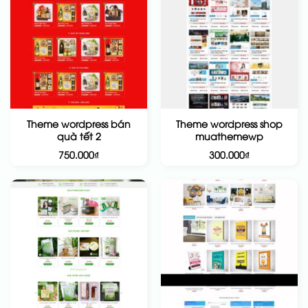
Theme wordpress bán
Theme wordpress shop
quà tết 2
muathemewp
750.000
₫
300.000
₫