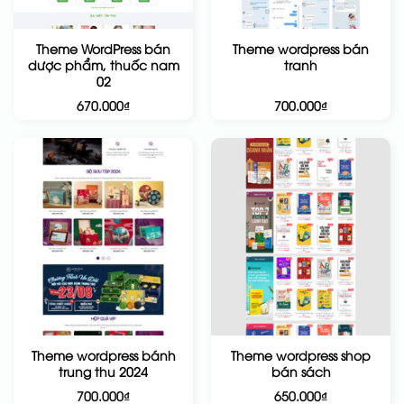
Theme WordPress bán
Theme wordpress bán
dược phẩm, thuốc nam
tranh
02
670.000
₫
700.000
₫
Theme wordpress bánh
Theme wordpress shop
trung thu 2024
bán sách
700.000
₫
650.000
₫