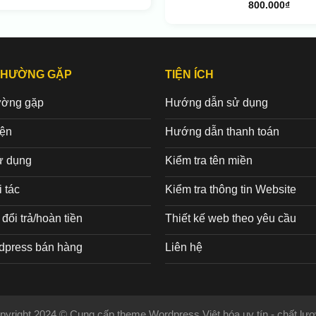
800.000
₫
THƯỜNG GẶP
TIỆN ÍCH
ường gặp
Hướng dẫn sử dụng
iện
Hướng dẫn thanh toán
ử dụng
Kiểm tra tên miền
 tác
Kiểm tra thông tin Website
đổi trả/hoàn tiền
Thiết kế web theo yêu cầu
dpress bán hàng
Liên hệ
pyright 2024 © Cung cấp theme Wordpress Việt hóa uy tín - chất lượ