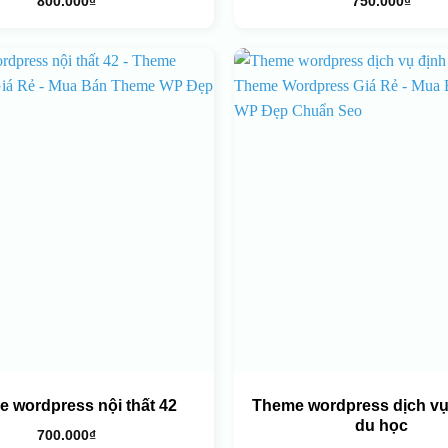
800.000
₫
750.000
₫
 wordpress nội thất 42
Theme wordpress dịch vụ
du học
700.000
₫