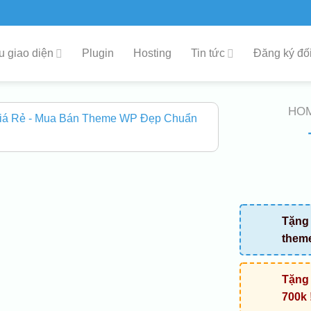
 giao diện
Plugin
Hosting
Tin tức
Đăng ký đối
HO
Tặng 
them
Tặng 
700k 