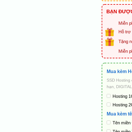
BẠN ĐƯỢC
Miễn ph
Hỗ trợ 
Tặng ng
Miễn p
Mua kèm H
SSD Hosting 
hạn, DIGITAL
Hosting 1
Hosting 2
Mua kèm tê
Tên miền
Tên miền