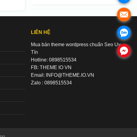
.
LIÊN HỆ
.
Mua bán theme wordpress chuẩn Seo Uy
.
Tín
Hotline: 0898515534
FB: THEME IO VN
Email: INFO@THEME.IO.VN
Zalo : 0898515534
ng.