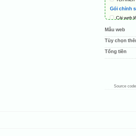
Gói chỉnh 
Cài web l
Thay logo
Mẫu web
Đổi màu c
Tùy chọn th
Sửa danh
Tổng tiền
Thay đổi 
Thêm các 
Source code