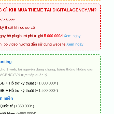
 GÌ KHI MUA THEME TẠI DIGITALAGENCY.VN?
í cài đặt
kỹ thuật khi có sự cố
ay bộ plugin trả phí trị giá
5.000.000đ
Xem ngay
hí bộ video hướng dẫn sử dụng website
Xem ngay
osting
cho 1 web, tài nguyên dùng chung, băng thông không giới
AGENCY.VN trực tiếp quản lý.
GB + Hỗ trợ kỹ thuật
(+1.000.000₫)
GB + Hỗ trợ kỹ thuật
(+1.500.000₫)
n miền
 Quốc tế
(+350.000₫)
 Việt Nam
(+650.000₫)