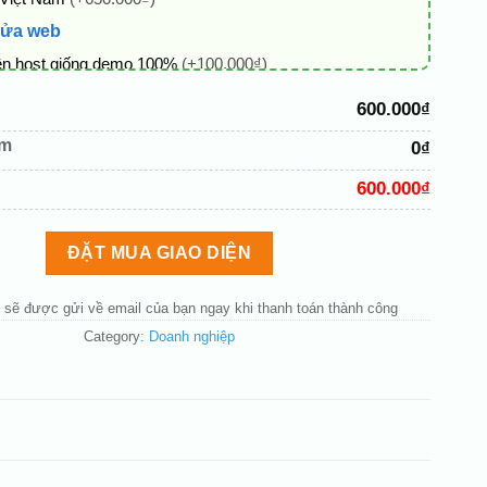
sửa web
ên host giống demo 100%
(+100.000₫)
 + thông tin doanh nghiệp
(+50.000₫)
600.000₫
hủ đạo theo tông của logo
(+200.000₫)
êm
0₫
 mục và sắp xếp lại đề mục menu cho chuẩn
(+200.000₫)
600.000₫
bố cục trang chủ (đơn giản)
(+200.000₫)
nút liên hệ nhanh
(+50.000₫)
ĐẶT MUA GIAO DIỆN
 sẽ được gửi về email của bạn ngay khi thanh toán thành công
Category:
Doanh nghiệp