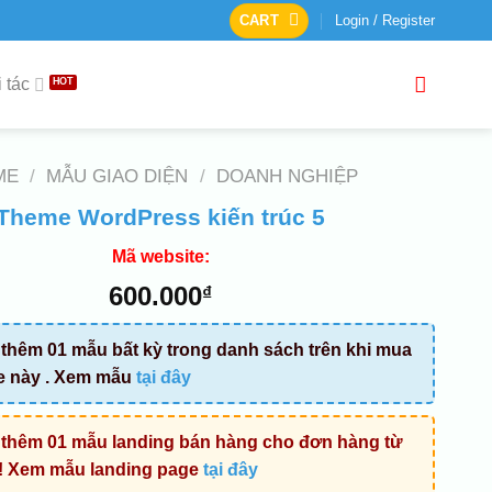
CART
Login / Register
 tác
ME
/
MẪU GIAO DIỆN
/
DOANH NGHIỆP
Theme WordPress kiến trúc 5
Mã website:
600.000
₫
thêm 01 mẫu bất kỳ trong danh sách trên khi mua
e này . Xem mẫu
tại đây
thêm 01 mẫu landing bán hàng cho đơn hàng từ
! Xem mẫu landing page
tại đây