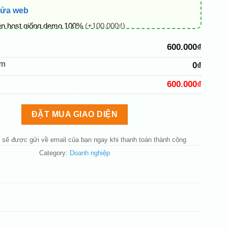
sửa web
ên host giống demo 100%
(+100.000₫)
 + thông tin doanh nghiệp
(+50.000₫)
600.000₫
hủ đạo theo tông của logo
(+200.000₫)
êm
0₫
 mục và sắp xếp lại đề mục menu cho chuẩn
(+200.000₫)
600.000₫
bố cục trang chủ (đơn giản)
(+200.000₫)
nút liên hệ nhanh
(+50.000₫)
ĐẶT MUA GIAO DIỆN
 sẽ được gửi về email của bạn ngay khi thanh toán thành công
Category:
Doanh nghiệp