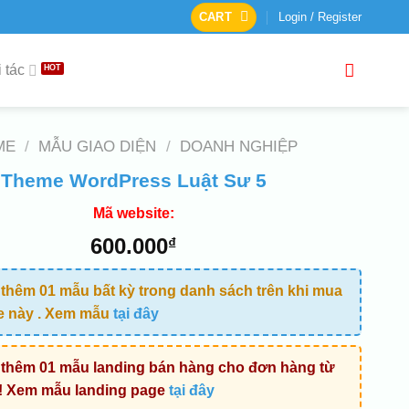
CART
Login / Register
 tác
ME
/
MẪU GIAO DIỆN
/
DOANH NGHIỆP
Theme WordPress Luật Sư 5
Mã website:
600.000
₫
thêm 01 mẫu bất kỳ trong danh sách trên khi mua
e này . Xem mẫu
tại đây
thêm 01 mẫu landing bán hàng cho đơn hàng từ
! Xem mẫu landing page
tại đây