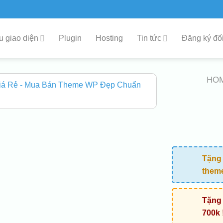
 giao diện
Plugin
Hosting
Tin tức
Đăng ký đối
HO
Tặng 
them
Tặng 
700k 