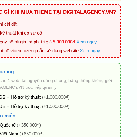
 GÌ KHI MUA THEME TẠI DIGITALAGENCY.VN?
í cài đặt
kỹ thuật khi có sự cố
ay bộ plugin trả phí trị giá
5.000.000đ
Xem ngay
hí bộ video hướng dẫn sử dụng website
Xem ngay
osting
cho 1 web, tài nguyên dùng chung, băng thông không giới
AGENCY.VN trực tiếp quản lý.
GB + Hỗ trợ kỹ thuật
(+1.000.000₫)
GB + Hỗ trợ kỹ thuật
(+1.500.000₫)
n miền
 Quốc tế
(+350.000₫)
 Việt Nam
(+650.000₫)