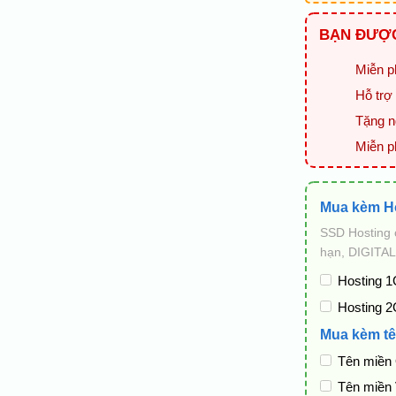
BẠN ĐƯỢC
Miễn ph
Hỗ trợ 
Tặng ng
Miễn p
Mua kèm H
SSD Hosting 
hạn, DIGITAL
Hosting 1
Hosting 2
Mua kèm tê
Tên miền
Tên miền