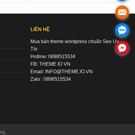
.
LIÊN HỆ
.
Mua bán theme wordpress chuẩn Seo Uy
.
Tín
Hotline: 0898515534
FB: THEME IO VN
Email: INFO@THEME.IO.VN
Zalo : 0898515534
ng.