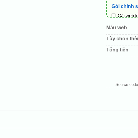
Gói chỉnh 
Cài web l
Thay logo
Mẫu web
Đổi màu c
Tùy chọn th
Sửa danh
Tổng tiền
Thay đổi 
Thêm các 
Source code