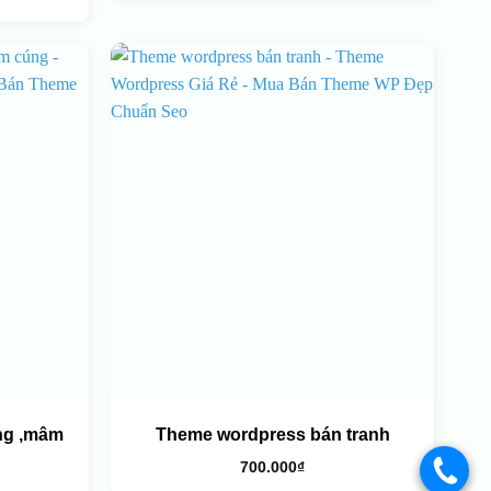
ng ,mâm
Theme wordpress bán tranh
700.000
₫
.