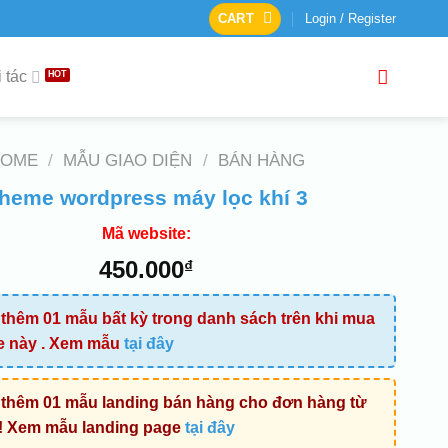
CART
Login / Register
 tác
HOME
/
MẪU GIAO DIỆN
/
BÁN HÀNG
heme wordpress máy lọc khí 3
Mã website:
450.000
₫
thêm 01 mẫu bất kỳ trong danh sách trên khi mua
e này . Xem mẫu
tại đây
thêm 01 mẫu landing bán hàng cho đơn hàng từ
! Xem mẫu landing page
tại đây