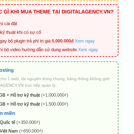
 GÌ KHI MUA THEME TẠI DIGITALAGENCY.VN?
í cài đặt
kỹ thuật khi có sự cố
ay bộ plugin trả phí trị giá
5.000.000đ
Xem ngay
hí bộ video hướng dẫn sử dụng website
Xem ngay
osting
cho 1 web, tài nguyên dùng chung, băng thông không giới
AGENCY.VN trực tiếp quản lý.
GB + Hỗ trợ kỹ thuật
(+1.000.000₫)
GB + Hỗ trợ kỹ thuật
(+1.500.000₫)
n miền
 Quốc tế
(+350.000₫)
 Việt Nam
(+650.000₫)