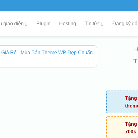
 giao diện
Plugin
Hosting
Tin tức
Đăng ký đối
T
Tặng 
them
Tặng 
700k 