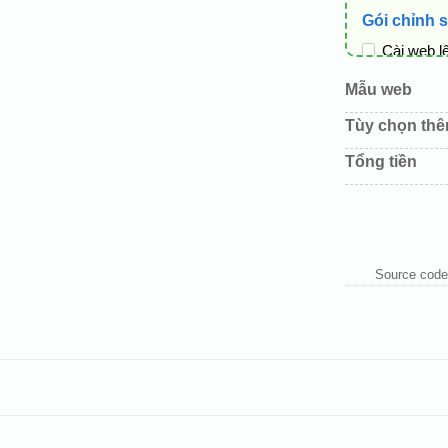
Gói chỉnh 
Cài web l
Thay logo
Mẫu web
Đổi màu c
Tùy chọn th
Sửa danh
Tổng tiền
Thay đổi 
Thêm các 
Source code