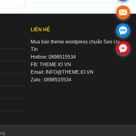
.
LIÊN HỆ
.
Mua bán theme wordpress chuẩn Seo Uy
.
Tín
Hotline: 0898515534
FB: THEME IO VN
Email: INFO@THEME.IO.VN
Zalo : 0898515534
ng.