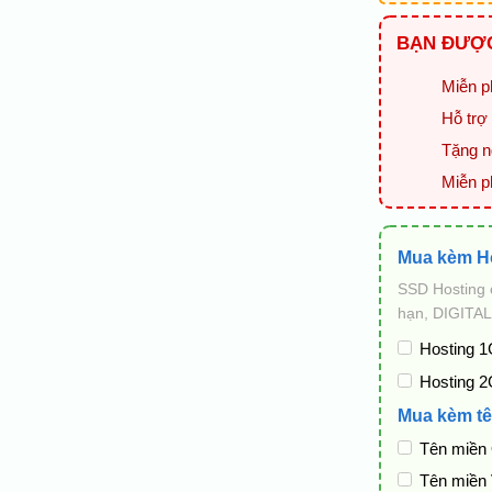
BẠN ĐƯỢC
Miễn ph
Hỗ trợ 
Tặng ng
Miễn p
Mua kèm H
SSD Hosting 
hạn, DIGITAL
Hosting 1
Hosting 2
Mua kèm tê
Tên miền
Tên miền