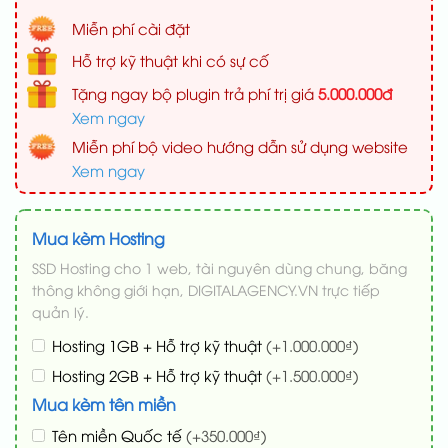
Miễn phí cài đặt
Hỗ trợ kỹ thuật khi có sự cố
Tặng ngay bộ plugin trả phí trị giá
5.000.000đ
Xem ngay
Miễn phí bộ video hướng dẫn sử dụng website
Xem ngay
Mua kèm Hosting
SSD Hosting cho 1 web, tài nguyên dùng chung, băng
thông không giới hạn, DIGITALAGENCY.VN trực tiếp
quản lý.
Hosting 1GB + Hỗ trợ kỹ thuật
(+1.000.000₫)
Hosting 2GB + Hỗ trợ kỹ thuật
(+1.500.000₫)
Mua kèm tên miền
Tên miền Quốc tế
(+350.000₫)