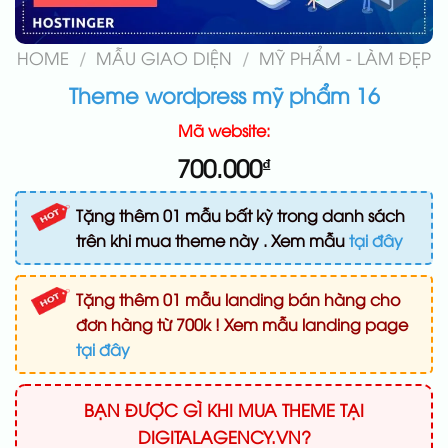
HOME
/
MẪU GIAO DIỆN
/
MỸ PHẨM - LÀM ĐẸP
Theme wordpress mỹ phẩm 16
Mã website:
700.000
₫
Tặng thêm 01 mẫu bất kỳ trong danh sách
trên khi mua theme này . Xem mẫu
tại đây
Tặng thêm 01 mẫu landing bán hàng cho
đơn hàng từ 700k ! Xem mẫu landing page
tại đây
BẠN ĐƯỢC GÌ KHI MUA THEME TẠI
DIGITALAGENCY.VN?