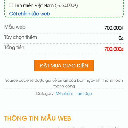
Tên miền Việt Nam
(+650.000₫)
Gói chỉnh sửa web
Cài web lên host giống demo 100%
(+100.000₫)
Mẫu web
700.000₫
Thay logo + thông tin doanh nghiệp
(+50.000₫)
Tùy chọn thêm
0₫
Đổi màu chủ đạo theo tông của logo
(+200.000₫)
Tổng tiền
Sửa danh mục và sắp xếp lại đề mục menu cho
700.000₫
chuẩn
(+200.000₫)
Thay đổi bố cục trang chủ (đơn giản)
(+200.000₫)
ĐẶT MUA GIAO DIỆN
Thêm các nút liên hệ nhanh
(+50.000₫)
Source code sẽ được gửi về email của bạn ngay khi thanh toán
thành công
Category:
Mỹ phẩm - làm đẹp
THÔNG TIN MẪU WEB