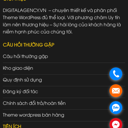
DIGITALAGENCY.VN – chuyên thiết kế và phân phối
Theme WordPress đủ thể loại. Với phương châm Uy tín
làm nên thương hiệu – Sự hài lòng của khách hàng là
niềm hạnh phúc của chúng tôi.
CÂU HỎI THƯỜNG GẶP
Câu hỏi thường gặp
Kho giao diện
.
Quy định sử dụng
.
Đăng ký đối tác
Chính sách đổi trả/hoàn tiền
.
Theme wordpress bán hàng
.
TIỆN ÍCH