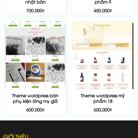
nhật bản
phẩm 9
700.000
₫
450.000
₫
Theme wordpress bàn
Theme wordpress mỹ
phụ kiện lông my giả
phẩm 18
600.000
₫
600.000
₫
GIỚI THIỆU