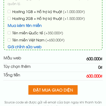
quản lý.
Hosting 1GB + Hỗ trợ kỹ thuật
(+1.000.000₫)
Hosting 2GB + Hỗ trợ kỹ thuật
(+1.500.000₫)
Mua kèm tên miền
Tên miền Quốc tế
(+350.000₫)
Tên miền Việt Nam
(+650.000₫)
Gói chỉnh sửa web
Cài web lên host giống demo 100%
(+100.000₫)
Mẫu web
600.000₫
Thay logo + thông tin doanh nghiệp
(+50.000₫)
Tùy chọn thêm
0₫
Đổi màu chủ đạo theo tông của logo
(+200.000₫)
Tổng tiền
Sửa danh mục và sắp xếp lại đề mục menu cho
600.000₫
chuẩn
(+200.000₫)
Thay đổi bố cục trang chủ (đơn giản)
(+200.000₫)
ĐẶT MUA GIAO DIỆN
Thêm các nút liên hệ nhanh
(+50.000₫)
Source code sẽ được gửi về email của bạn ngay khi thanh toán