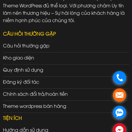
Theme WordPress đủ thể loại. Với phương châm Uy tín
làm nên thương hiệu – Sự hài lòng của khách hàng là
niềm hạnh phúc của chúng tôi.
CÂU HỎI THƯỜNG GẶP
Câu hỏi thường gặp
Kho giao diện
Quy định sử dụng
.
Đăng ký đối tác
Chính sách đổi trả/hoàn tiền
.
Theme wordpress bán hàng
.
TIỆN ÍCH
Hướng dẫn sử dụng
.