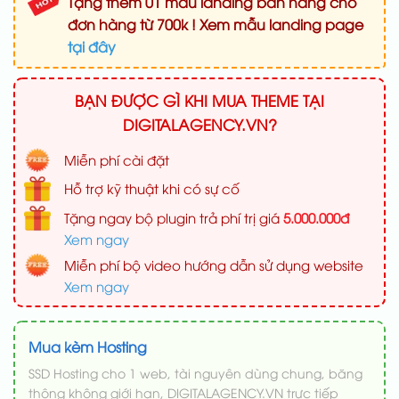
Tặng thêm 01 mẫu landing bán hàng cho
đơn hàng từ 700k ! Xem mẫu landing page
tại đây
BẠN ĐƯỢC GÌ KHI MUA THEME TẠI
DIGITALAGENCY.VN?
Miễn phí cài đặt
Hỗ trợ kỹ thuật khi có sự cố
Tặng ngay bộ plugin trả phí trị giá
5.000.000đ
Xem ngay
Miễn phí bộ video hướng dẫn sử dụng website
Xem ngay
Mua kèm Hosting
SSD Hosting cho 1 web, tài nguyên dùng chung, băng
thông không giới hạn, DIGITALAGENCY.VN trực tiếp