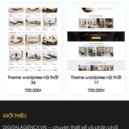
Theme wordpress nội thất
Theme wordpress nội thất
34
17
700.000
₫
700.000
₫
GIỚI THIỆU
DIGITALAGENCY.VN – chuyên thiết kế và phân phối