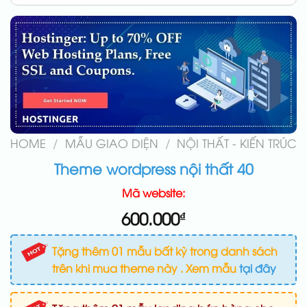
HOME
/
MẪU GIAO DIỆN
/
NỘI THẤT - KIẾN TRÚC
Theme wordpress nội thất 40
Mã website:
600.000
₫
Tặng thêm 01 mẫu bất kỳ trong danh sách
trên khi mua theme này . Xem mẫu
tại đây