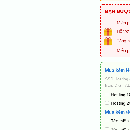
BẠN ĐƯỢC
Miễn ph
Hỗ trợ 
Tặng ng
Miễn p
Mua kèm H
SSD Hosting 
hạn, DIGITAL
Hosting 1
Hosting 2
Mua kèm tê
Tên miền
Tên miền