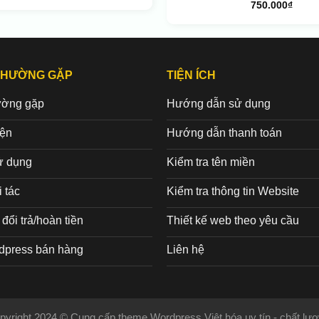
750.000
₫
THƯỜNG GẶP
TIỆN ÍCH
ường gặp
Hướng dẫn sử dụng
iện
Hướng dẫn thanh toán
ử dụng
Kiểm tra tên miền
 tác
Kiểm tra thông tin Website
đổi trả/hoàn tiền
Thiết kế web theo yêu cầu
dpress bán hàng
Liên hệ
pyright 2024 © Cung cấp theme Wordpress Việt hóa uy tín - chất lượ