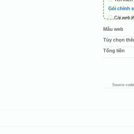
Gói chỉnh 
Cài web l
Thay logo
Mẫu web
Đổi màu c
Tùy chọn th
Sửa danh
Tổng tiền
Thay đổi 
Thêm các 
Source code