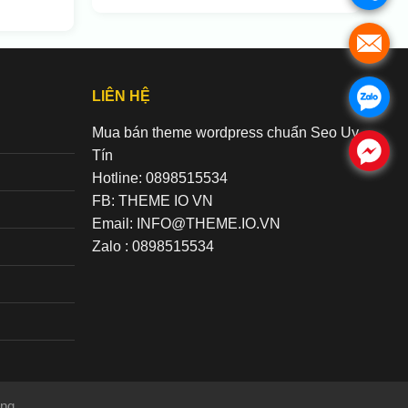
.
LIÊN HỆ
.
Mua bán theme wordpress chuẩn Seo Uy
.
Tín
Hotline: 0898515534
FB: THEME IO VN
Email: INFO@THEME.IO.VN
Zalo : 0898515534
ng.