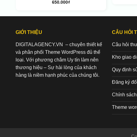
650.000
₫
GIỚI THIỆU
CÂU HỎI 
DIGITALAGENCY.VN – chuyên thiết kế
Câu hỏi th
và phân phối Theme WordPress đủ thể
Kho giao d
loại. Với phương châm Uy tín làm nên
thương hiệu – Sự hài lòng của khách
Quy định s
hàng là niềm hạnh phúc của chúng tôi.
Đăng ký đối
Chính sách 
Theme wor
Co