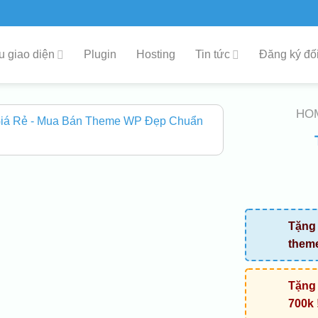
 giao diện
Plugin
Hosting
Tin tức
Đăng ký đối
HO
Tặng 
them
Tặng 
700k 