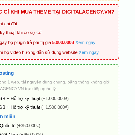
 GÌ KHI MUA THEME TẠI DIGITALAGENCY.VN?
í cài đặt
kỹ thuật khi có sự cố
ay bộ plugin trả phí trị giá
5.000.000đ
Xem ngay
hí bộ video hướng dẫn sử dụng website
Xem ngay
osting
cho 1 web, tài nguyên dùng chung, băng thông không giới
AGENCY.VN trực tiếp quản lý.
GB + Hỗ trợ kỹ thuật
(+1.000.000₫)
GB + Hỗ trợ kỹ thuật
(+1.500.000₫)
n miền
 Quốc tế
(+350.000₫)
 Việt Nam
(+650.000₫)