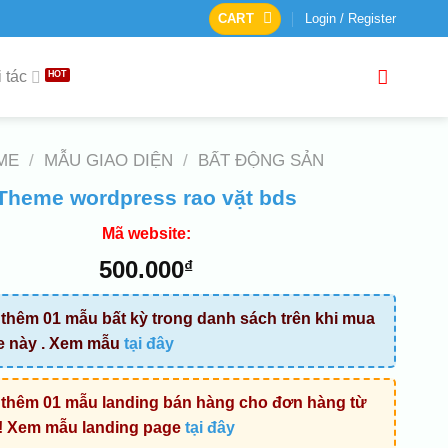
CART
Login / Register
 tác
ME
/
MẪU GIAO DIỆN
/
BẤT ĐỘNG SẢN
Theme wordpress rao vặt bds
Mã website:
500.000
₫
thêm 01 mẫu bất kỳ trong danh sách trên khi mua
e này . Xem mẫu
tại đây
thêm 01 mẫu landing bán hàng cho đơn hàng từ
! Xem mẫu landing page
tại đây