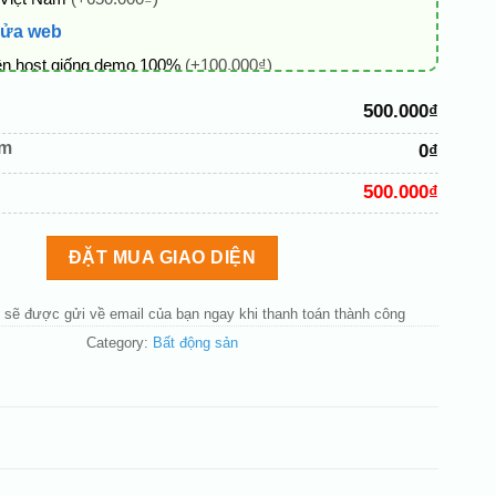
sửa web
ên host giống demo 100%
(+100.000₫)
 + thông tin doanh nghiệp
(+50.000₫)
500.000₫
hủ đạo theo tông của logo
(+200.000₫)
êm
0₫
 mục và sắp xếp lại đề mục menu cho chuẩn
(+200.000₫)
500.000₫
bố cục trang chủ (đơn giản)
(+200.000₫)
nút liên hệ nhanh
(+50.000₫)
ĐẶT MUA GIAO DIỆN
 sẽ được gửi về email của bạn ngay khi thanh toán thành công
Category:
Bất động sản