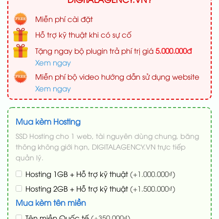
Miễn phí cài đặt
Hỗ trợ kỹ thuật khi có sự cố
Tặng ngay bộ plugin trả phí trị giá
5.000.000đ
Xem ngay
Miễn phí bộ video hướng dẫn sử dụng website
Xem ngay
Mua kèm Hosting
SSD Hosting cho 1 web, tài nguyên dùng chung, băng
thông không giới hạn, DIGITALAGENCY.VN trực tiếp
quản lý.
Hosting 1GB + Hỗ trợ kỹ thuật
(+1.000.000₫)
Hosting 2GB + Hỗ trợ kỹ thuật
(+1.500.000₫)
Mua kèm tên miền
Tên miền Quốc tế
(+350.000₫)