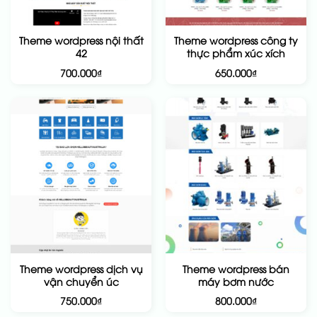
Theme wordpress nội thất
Theme wordpress công ty
42
thực phẩm xúc xích
700.000
₫
650.000
₫
Theme wordpress dịch vụ
Theme wordpress bán
vận chuyển úc
máy bơm nước
750.000
₫
800.000
₫