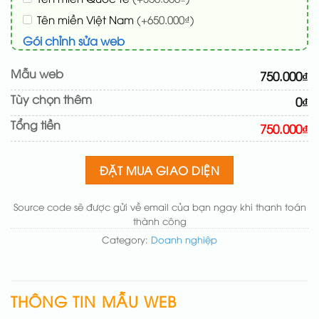
Tên miền Việt Nam
(+650.000₫)
Gói chỉnh sửa web
Cài web lên host giống demo 100%
(+100.000₫)
Mẫu web
750.000₫
Thay logo + thông tin doanh nghiệp
(+50.000₫)
Tùy chọn thêm
0₫
Đổi màu chủ đạo theo tông của logo
(+200.000₫)
Tổng tiền
Sửa danh mục và sắp xếp lại đề mục menu cho
750.000₫
chuẩn
(+200.000₫)
Thay đổi bố cục trang chủ (đơn giản)
(+200.000₫)
ĐẶT MUA GIAO DIỆN
Thêm các nút liên hệ nhanh
(+50.000₫)
Source code sẽ được gửi về email của bạn ngay khi thanh toán
thành công
Category:
Doanh nghiệp
THÔNG TIN MẪU WEB