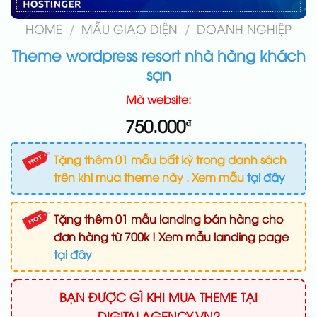
HOME
/
MẪU GIAO DIỆN
/
DOANH NGHIỆP
Theme wordpress resort nhà hàng khách
sạn
Mã website:
750.000
₫
Tặng thêm 01 mẫu bất kỳ trong danh sách
trên khi mua theme này . Xem mẫu
tại đây
Tặng thêm 01 mẫu landing bán hàng cho
đơn hàng từ 700k ! Xem mẫu landing page
tại đây
BẠN ĐƯỢC GÌ KHI MUA THEME TẠI
DIGITALAGENCY.VN?