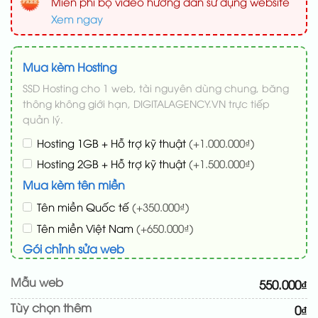
Miễn phí bộ video hướng dẫn sử dụng website
Xem ngay
Mua kèm Hosting
SSD Hosting cho 1 web, tài nguyên dùng chung, băng
thông không giới hạn, DIGITALAGENCY.VN trực tiếp
quản lý.
Hosting 1GB + Hỗ trợ kỹ thuật
(+1.000.000₫)
Hosting 2GB + Hỗ trợ kỹ thuật
(+1.500.000₫)
Mua kèm tên miền
Tên miền Quốc tế
(+350.000₫)
Tên miền Việt Nam
(+650.000₫)
Gói chỉnh sửa web
Cài web lên host giống demo 100%
(+100.000₫)
Mẫu web
550.000₫
Thay logo + thông tin doanh nghiệp
(+50.000₫)
Tùy chọn thêm
0₫
Đổi màu chủ đạo theo tông của logo
(+200.000₫)