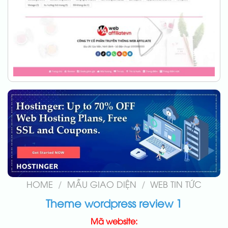
HOME
/
MẪU GIAO DIỆN
/
WEB TIN TỨC
Theme wordpress review 1
Mã website: