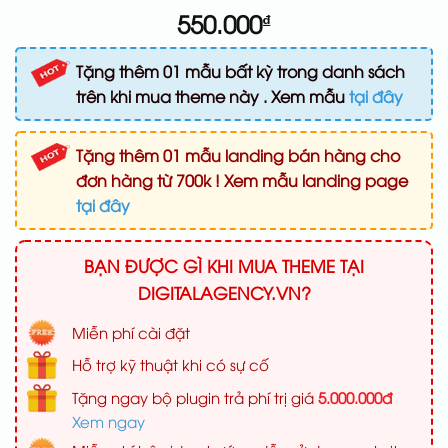
550.000
₫
Tặng thêm 01 mẫu bất kỳ trong danh sách
trên khi mua theme này . Xem mẫu
tại đây
Tặng thêm 01 mẫu landing bán hàng cho
đơn hàng từ 700k ! Xem mẫu landing page
tại đây
BẠN ĐƯỢC GÌ KHI MUA THEME TẠI
DIGITALAGENCY.VN?
Miễn phí cài đặt
Hỗ trợ kỹ thuật khi có sự cố
Tặng ngay bộ plugin trả phí trị giá
5.000.000đ
Xem ngay