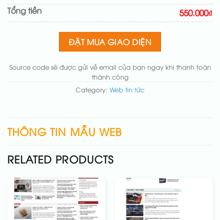
Tổng tiền
Sửa danh mục và sắp xếp lại đề mục menu cho
550.000₫
chuẩn
(+200.000₫)
Thay đổi bố cục trang chủ (đơn giản)
(+200.000₫)
ĐẶT MUA GIAO DIỆN
Thêm các nút liên hệ nhanh
(+50.000₫)
Source code sẽ được gửi về email của bạn ngay khi thanh toán
thành công
Category:
Web tin tức
THÔNG TIN MẪU WEB
RELATED PRODUCTS