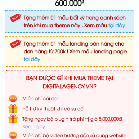
600.000
₫
Tặng thêm 01 mẫu bất kỳ trong danh sách
trên khi mua theme này . Xem mẫu
tại đây
Tặng thêm 01 mẫu landing bán hàng cho
đơn hàng từ 700k ! Xem mẫu landing page
tại đây
BẠN ĐƯỢC GÌ KHI MUA THEME TẠI
DIGITALAGENCY.VN?
Miễn phí cài đặt
Hỗ trợ kỹ thuật khi có sự cố
Tặng ngay bộ plugin trả phí trị giá
5.000.000đ
Xem ngay
Miễn phí bộ video hướng dẫn sử dụng website