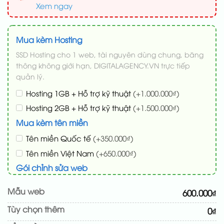
Xem ngay
Mua kèm Hosting
SSD Hosting cho 1 web, tài nguyên dùng chung, băng
thông không giới hạn, DIGITALAGENCY.VN trực tiếp
quản lý.
Hosting 1GB + Hỗ trợ kỹ thuật
(+1.000.000₫)
Hosting 2GB + Hỗ trợ kỹ thuật
(+1.500.000₫)
Mua kèm tên miền
Tên miền Quốc tế
(+350.000₫)
Tên miền Việt Nam
(+650.000₫)
Gói chỉnh sửa web
Cài web lên host giống demo 100%
(+100.000₫)
Mẫu web
600.000₫
Thay logo + thông tin doanh nghiệp
(+50.000₫)
Tùy chọn thêm
0₫
Đổi màu chủ đạo theo tông của logo
(+200.000₫)