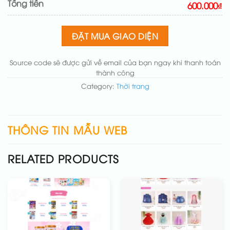
Tổng tiền
Sửa danh mục và sắp xếp lại đề mục menu cho
600.000₫
chuẩn
(+200.000₫)
Thay đổi bố cục trang chủ (đơn giản)
(+200.000₫)
ĐẶT MUA GIAO DIỆN
Thêm các nút liên hệ nhanh
(+50.000₫)
Source code sẽ được gửi về email của bạn ngay khi thanh toán
thành công
Category:
Thời trang
THÔNG TIN MẪU WEB
RELATED PRODUCTS