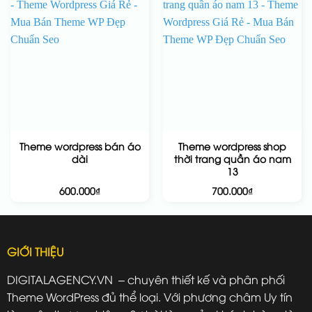
Theme wordpress bán áo
Theme wordpress shop
dài
thời trang quần áo nam
13
600.000
₫
700.000
₫
GIỚI THIỆU
DIGITALAGENCY.VN – chuyên thiết kế và phân phối
Theme WordPress đủ thể loại. Với phương châm Uy tín