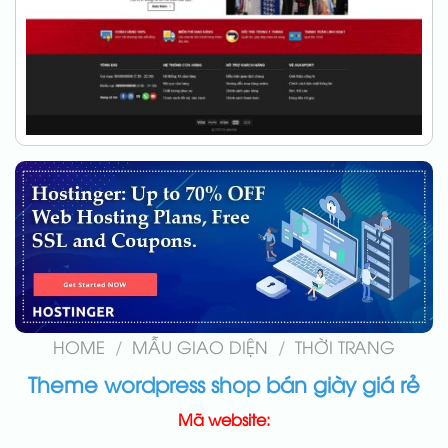
HOME
/
MẪU GIAO DIỆN
/
THỜI TRANG
Theme wordpress shop bán giày giá rẻ
Mã website: