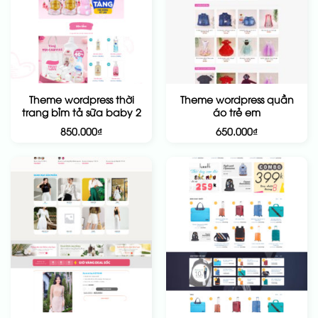
Theme wordpress thời
Theme wordpress quần
trang bỉm tả sữa baby 2
áo trẻ em
850.000
₫
650.000
₫