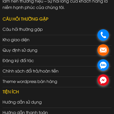
làm nên thương hiệu – Sự hài lòng của khách hàng là
niềm hạnh phúc của chúng tôi.
CÂU HỎI THƯỜNG GẶP
Câu hỏi thường gặp
.
Kho giao diện
Quy định sử dụng
.
Đăng ký đối tác
.
Chính sách đổi trả/hoàn tiền
.
Theme wordpress bán hàng
TIỆN ÍCH
Hướng dẫn sử dụng
Hướng dẫn thanh toán