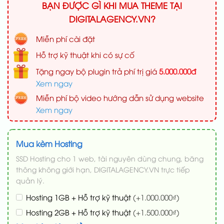
BẠN ĐƯỢC GÌ KHI MUA THEME TẠI
DIGITALAGENCY.VN?
Miễn phí cài đặt
Hỗ trợ kỹ thuật khi có sự cố
Tặng ngay bộ plugin trả phí trị giá
5.000.000đ
Xem ngay
Miễn phí bộ video hướng dẫn sử dụng website
Xem ngay
Mua kèm Hosting
SSD Hosting cho 1 web, tài nguyên dùng chung, băng
thông không giới hạn, DIGITALAGENCY.VN trực tiếp
quản lý.
Hosting 1GB + Hỗ trợ kỹ thuật
(+1.000.000₫)
Hosting 2GB + Hỗ trợ kỹ thuật
(+1.500.000₫)