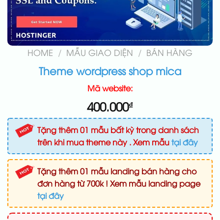
HOME
/
MẪU GIAO DIỆN
/
BÁN HÀNG
Theme wordpress shop mica
Mã website:
400.000
₫
Tặng thêm 01 mẫu bất kỳ trong danh sách
trên khi mua theme này . Xem mẫu
tại đây
Tặng thêm 01 mẫu landing bán hàng cho
đơn hàng từ 700k ! Xem mẫu landing page
tại đây