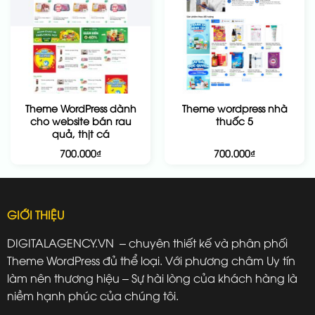
Theme WordPress dành
Theme wordpress nhà
cho website bán rau
thuốc 5
quả, thịt cá
700.000
₫
700.000
₫
GIỚI THIỆU
DIGITALAGENCY.VN – chuyên thiết kế và phân phối
Theme WordPress đủ thể loại. Với phương châm Uy tín
làm nên thương hiệu – Sự hài lòng của khách hàng là
niềm hạnh phúc của chúng tôi.