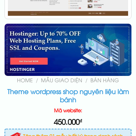
HOME
/
MẪU GIAO DIỆN
/
BÁN HÀNG
Theme wordpress shop nguyên liệu làm
bánh
Mã website:
450.000
₫