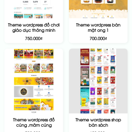
Theme wordpress đồ chơi
Theme wordpress bán
giáo dục thông minh
mật ong 1
750.000
₫
700.000
₫
Theme wordpress đồ
Theme wordpress shop
cúng ,mâm cúng
bán sách