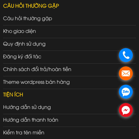
CÂU HỎI THƯỜNG GẶP
Câu hỏi thường gặp
Kho giao diện
Quy định sử dụng
.
Đăng ký đối tác
Chính sách đổi trả/hoàn tiền
.
Theme wordpress bán hàng
.
TIỆN ÍCH
Hướng dẫn sử dụng
.
Hướng dẫn thanh toán
Kiểm tra tên miền