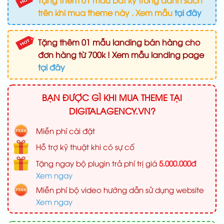
Tặng thêm 01 mẫu bất kỳ trong danh sách
trên khi mua theme này . Xem mẫu
tại đây
Tặng thêm 01 mẫu landing bán hàng cho
đơn hàng từ 700k ! Xem mẫu landing page
tại đây
BẠN ĐƯỢC GÌ KHI MUA THEME TẠI
DIGITALAGENCY.VN?
Miễn phí cài đặt
Hỗ trợ kỹ thuật khi có sự cố
Tặng ngay bộ plugin trả phí trị giá
5.000.000đ
Xem ngay
Miễn phí bộ video hướng dẫn sử dụng website
Xem ngay