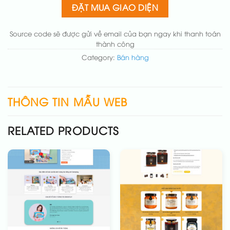
Thay đổi bố cục trang chủ (đơn giản)
(+200.000₫)
ĐẶT MUA GIAO DIỆN
Thêm các nút liên hệ nhanh
(+50.000₫)
Source code sẽ được gửi về email của bạn ngay khi thanh toán
thành công
Category:
Bán hàng
THÔNG TIN MẪU WEB
RELATED PRODUCTS