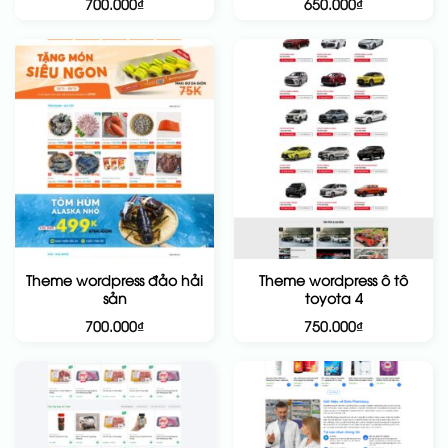
700.000
₫
650.000
₫
Theme wordpress đảo hải
Theme wordpress ô tô
sản
toyota 4
700.000
₫
750.000
₫