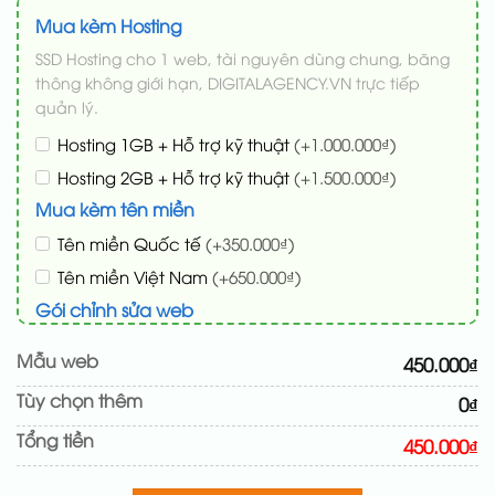
Mua kèm Hosting
SSD Hosting cho 1 web, tài nguyên dùng chung, băng
thông không giới hạn, DIGITALAGENCY.VN trực tiếp
quản lý.
Hosting 1GB + Hỗ trợ kỹ thuật
(+1.000.000₫)
Hosting 2GB + Hỗ trợ kỹ thuật
(+1.500.000₫)
Mua kèm tên miền
Tên miền Quốc tế
(+350.000₫)
Tên miền Việt Nam
(+650.000₫)
Gói chỉnh sửa web
Cài web lên host giống demo 100%
(+100.000₫)
Mẫu web
450.000₫
Thay logo + thông tin doanh nghiệp
(+50.000₫)
Tùy chọn thêm
0₫
Đổi màu chủ đạo theo tông của logo
(+200.000₫)
Tổng tiền
Sửa danh mục và sắp xếp lại đề mục menu cho
450.000₫
chuẩn
(+200.000₫)