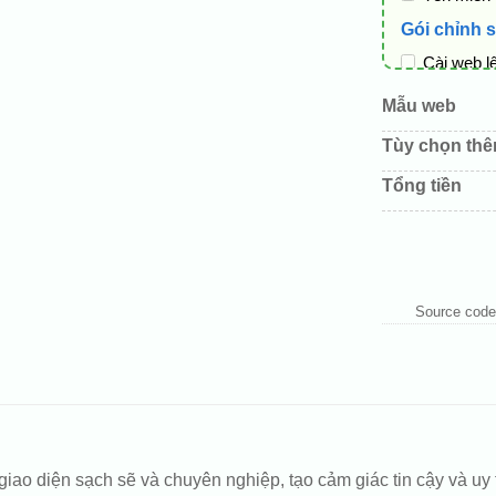
Gói chỉnh 
Cài web l
Thay logo
Mẫu web
Đổi màu c
Tùy chọn th
Sửa danh
Tổng tiền
Thay đổi 
Thêm các 
Source code
 diện sạch sẽ và chuyên nghiệp, tạo cảm giác tin cậy và uy t