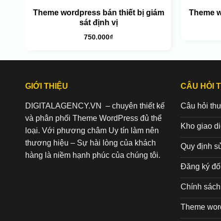
Theme wordpress bán thiết bị giám
Theme w
sát định vị
750.000
₫
GIỚI THIỆU
CÂU HỎI 
DIGITALAGENCY.VN – chuyên thiết kế
Câu hỏi th
và phân phối Theme WordPress đủ thể
Kho giao d
loại. Với phương châm Uy tín làm nên
thương hiệu – Sự hài lòng của khách
Quy định s
hàng là niềm hạnh phúc của chúng tôi.
Đăng ký đối
Chính sách 
Theme wor