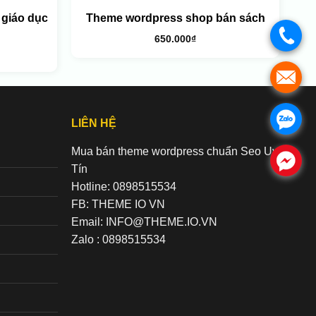
 giáo dục
Theme wordpress shop bán sách
.
650.000
₫
.
.
LIÊN HỆ
Mua bán theme wordpress chuẩn Seo Uy
.
Tín
Hotline: 0898515534
FB: THEME IO VN
Email: INFO@THEME.IO.VN
Zalo : 0898515534