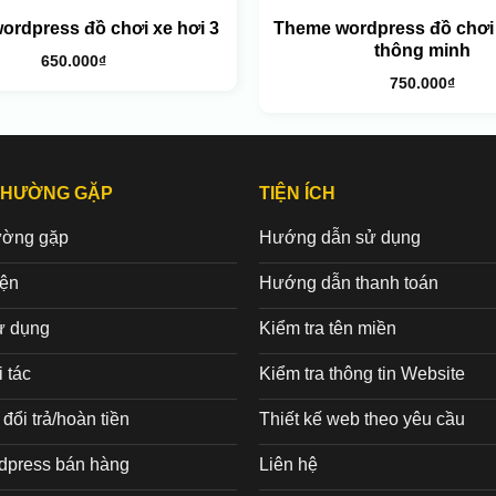
ordpress đồ chơi xe hơi 3
Theme wordpress đồ chơi
thông minh
650.000
₫
750.000
₫
THƯỜNG GẶP
TIỆN ÍCH
ường gặp
Hướng dẫn sử dụng
iện
Hướng dẫn thanh toán
ử dụng
Kiểm tra tên miền
 tác
Kiểm tra thông tin Website
đổi trả/hoàn tiền
Thiết kế web theo yêu cầu
dpress bán hàng
Liên hệ