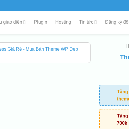
 giao diện
Plugin
Hosting
Tin tức
Đăng ký đối
Th
Tặng 
them
Tặng 
700k 