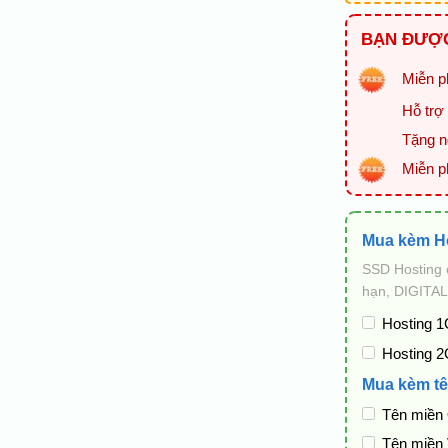
BẠN ĐƯỢC
Miễn ph
Hỗ trợ 
Tặng ng
Miễn p
Mua kèm H
SSD Hosting 
hạn, DIGITAL
Hosting 1
Hosting 2
Mua kèm tê
Tên miền
Tên miền