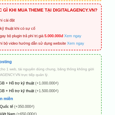
 GÌ KHI MUA THEME TẠI DIGITALAGENCY.VN?
í cài đặt
kỹ thuật khi có sự cố
ay bộ plugin trả phí trị giá
5.000.000đ
Xem ngay
hí bộ video hướng dẫn sử dụng website
Xem ngay
osting
cho 1 web, tài nguyên dùng chung, băng thông không giới
AGENCY.VN trực tiếp quản lý.
GB + Hỗ trợ kỹ thuật
(+1.000.000₫)
GB + Hỗ trợ kỹ thuật
(+1.500.000₫)
n miền
 Quốc tế
(+350.000₫)
 Việt Nam
(+650.000₫)