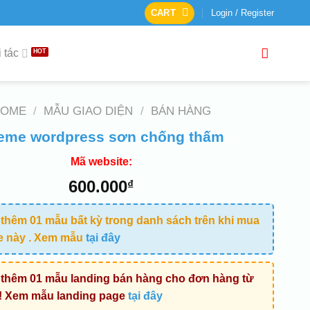
CART
Login / Register
 tác
HOME
/
MẪU GIAO DIỆN
/
BÁN HÀNG
eme wordpress sơn chống thấm
Mã website:
600.000
₫
thêm 01 mẫu bất kỳ trong danh sách trên khi mua
e này . Xem mẫu
tại đây
thêm 01 mẫu landing bán hàng cho đơn hàng từ
! Xem mẫu landing page
tại đây