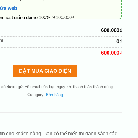
sửa web
ên host giống demo 100%
(+100.000₫)
 + thông tin doanh nghiệp
(+50.000₫)
600.000₫
hủ đạo theo tông của logo
(+200.000₫)
êm
0₫
 mục và sắp xếp lại đề mục menu cho chuẩn
(+200.000₫)
600.000₫
bố cục trang chủ (đơn giản)
(+200.000₫)
nút liên hệ nhanh
(+50.000₫)
ĐẶT MUA GIAO DIỆN
 sẽ được gửi về email của bạn ngay khi thanh toán thành công
Category:
Bán hàng
ín cho khách hàng. Bạn có thể hiển thị danh sách các