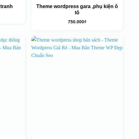
tranh
Theme wordpress gara ,phụ kiện ô
tô
750.000
₫