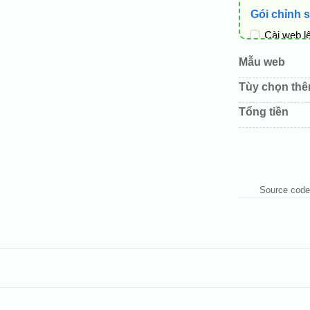
Gói chỉnh 
Cài web l
Thay logo
Mẫu web
Đổi màu c
Tùy chọn th
Sửa danh
Tổng tiền
Thay đổi 
Thêm các 
Source code