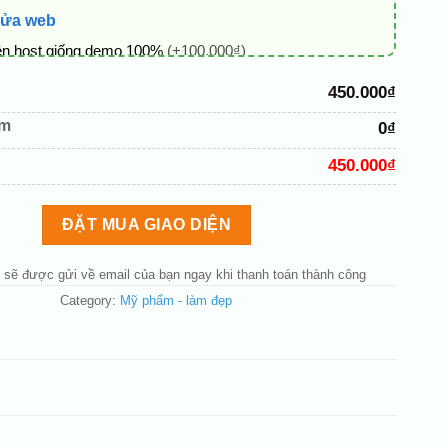
sửa web
ên host giống demo 100%
(+100.000₫)
 + thông tin doanh nghiệp
(+50.000₫)
450.000₫
hủ đạo theo tông của logo
(+200.000₫)
êm
0₫
 mục và sắp xếp lại đề mục menu cho chuẩn
(+200.000₫)
450.000₫
bố cục trang chủ (đơn giản)
(+200.000₫)
nút liên hệ nhanh
(+50.000₫)
ĐẶT MUA GIAO DIỆN
 sẽ được gửi về email của bạn ngay khi thanh toán thành công
Category:
Mỹ phẩm - làm đẹp