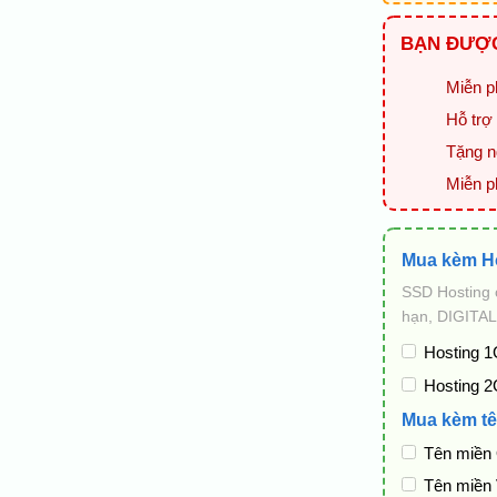
BẠN ĐƯỢC
Miễn ph
Hỗ trợ 
Tặng ng
Miễn p
Mua kèm H
SSD Hosting 
hạn, DIGITAL
Hosting 1
Hosting 2
Mua kèm tê
Tên miền
Tên miền