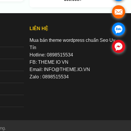
.
LIÊN HỆ
.
Mua bán theme wordpress chuẩn Seo Uy
.
Tín
Hotline: 0898515534
FB: THEME IO VN
Email: INFO@THEME.IO.VN
Zalo : 0898515534
ng.