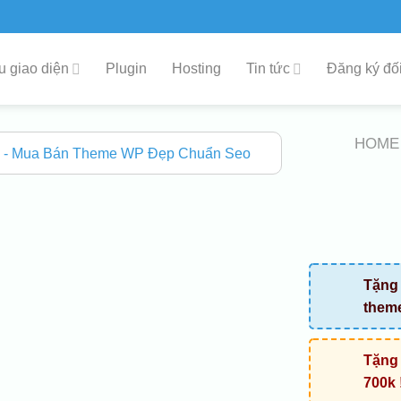
 giao diện
Plugin
Hosting
Tin tức
Đăng ký đối
HOME
Tặng 
them
Tặng 
700k 