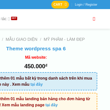
CART
Login / Register
 tác
/
MẪU GIAO DIỆN
/
MỸ PHẨM - LÀM ĐẸP
Theme wordpress spa 6
Mã website:
450.000
₫
thêm 01 mẫu bất kỳ trong danh sách trên khi mua
e này . Xem mẫu
tại đây
thêm 01 mẫu landing bán hàng cho đơn hàng từ
! Xem mẫu landing page
tại đây