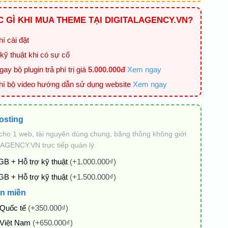
 GÌ KHI MUA THEME TẠI DIGITALAGENCY.VN?
í cài đặt
kỹ thuật khi có sự cố
ay bộ plugin trả phí trị giá
5.000.000đ
Xem ngay
hí bộ video hướng dẫn sử dụng website
Xem ngay
osting
cho 1 web, tài nguyên dùng chung, băng thông không giới
AGENCY.VN trực tiếp quản lý.
GB + Hỗ trợ kỹ thuật
(+1.000.000₫)
GB + Hỗ trợ kỹ thuật
(+1.500.000₫)
n miền
 Quốc tế
(+350.000₫)
 Việt Nam
(+650.000₫)