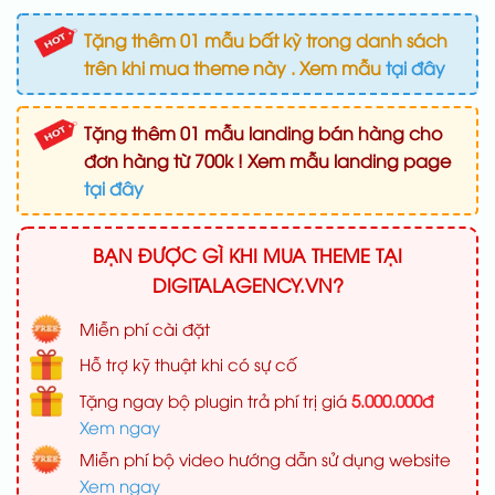
Tặng thêm 01 mẫu bất kỳ trong danh sách
trên khi mua theme này . Xem mẫu
tại đây
Tặng thêm 01 mẫu landing bán hàng cho
đơn hàng từ 700k ! Xem mẫu landing page
tại đây
BẠN ĐƯỢC GÌ KHI MUA THEME TẠI
DIGITALAGENCY.VN?
Miễn phí cài đặt
Hỗ trợ kỹ thuật khi có sự cố
Tặng ngay bộ plugin trả phí trị giá
5.000.000đ
Xem ngay
Miễn phí bộ video hướng dẫn sử dụng website
Xem ngay