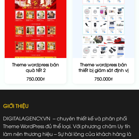
Theme wordpress bán
Theme wordpress bán
quà tết 2
thiết bị giám sát định vị
750.000
₫
750.000
₫
GIỚI THIỆU
DIGITALAGENCY.VN – chuyên thiết kế và phân phối
Theme WordPress đủ thể loại. Với phương châm Uy tín
làm nên thương hiệu – Sự hài lòng của khách hàng là