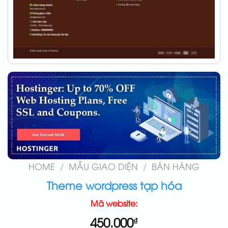
HOME
/
MẪU GIAO DIỆN
/
BÁN HÀNG
Theme wordpress tạp hóa
Mã website:
450.000
₫