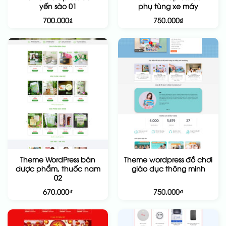
yến sào 01
phụ tùng xe máy
700.000
₫
750.000
₫
Theme WordPress bán
Theme wordpress đồ chơi
dược phẩm, thuốc nam
giáo dục thông minh
02
670.000
₫
750.000
₫