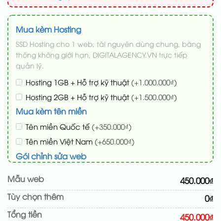
Mua kèm Hosting
SSD Hosting cho 1 web, tài nguyên dùng chung, băng
thông không giới hạn, DIGITALAGENCY.VN trực tiếp
quản lý.
Hosting 1GB + Hỗ trợ kỹ thuật
(+1.000.000₫)
Hosting 2GB + Hỗ trợ kỹ thuật
(+1.500.000₫)
Mua kèm tên miền
Tên miền Quốc tế
(+350.000₫)
Tên miền Việt Nam
(+650.000₫)
Gói chỉnh sửa web
Cài web lên host giống demo 100%
(+100.000₫)
Mẫu web
450.000₫
Thay logo + thông tin doanh nghiệp
(+50.000₫)
Tùy chọn thêm
0₫
Đổi màu chủ đạo theo tông của logo
(+200.000₫)
Tổng tiền
Sửa danh mục và sắp xếp lại đề mục menu cho
450.000₫