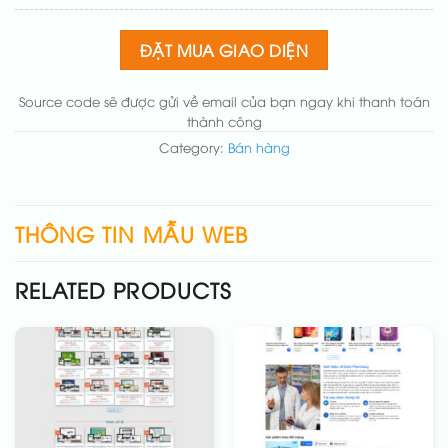
chuẩn
(+200.000₫)
Thay đổi bố cục trang chủ (đơn giản)
(+200.000₫)
ĐẶT MUA GIAO DIỆN
Thêm các nút liên hệ nhanh
(+50.000₫)
Source code sẽ được gửi về email của bạn ngay khi thanh toán
thành công
Category:
Bán hàng
THÔNG TIN MẪU WEB
RELATED PRODUCTS