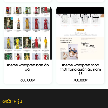
Theme wordpress bán áo
Theme wordpress shop
dài
thời trang quần áo nam
13
600.000
₫
700.000
₫
GIỚI THIỆU