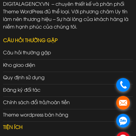
DIGITALAGENCY.VN – chuyên thiết kế và phân phối
Theme WordPress đủ thể loại. Với phương châm Uy tín
làm nên thương hiệu – Sự hài lòng của khách hàng là
niềm hạnh phúc của chúng tôi.
CÂU HỎI THƯỜNG GẶP
Câu hỏi thường gặp
Kho giao diện
Quy định sử dụng
.
Đăng ký đối tác
Chính sách đổi trả/hoàn tiền
.
Theme wordpress bán hàng
.
TIỆN ÍCH