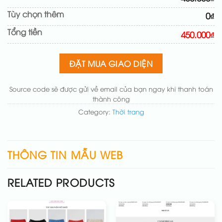
Thay logo + thông tin doanh nghiệp
(+50.000₫)
Tùy chọn thêm
0₫
Đổi màu chủ đạo theo tông của logo
(+200.000₫)
Tổng tiền
Sửa danh mục và sắp xếp lại đề mục menu cho
450.000₫
chuẩn
(+200.000₫)
Thay đổi bố cục trang chủ (đơn giản)
(+200.000₫)
ĐẶT MUA GIAO DIỆN
Thêm các nút liên hệ nhanh
(+50.000₫)
Source code sẽ được gửi về email của bạn ngay khi thanh toán
thành công
Category:
Thời trang
THÔNG TIN MẪU WEB
RELATED PRODUCTS