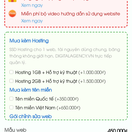
Xem ngay
Miễn phí bộ video hướng dẫn sử dụng website
Xem ngay
Mua kèm Hosting
SSD Hosting cho 1 web, tài nguyên dùng chung, băng
thông không giới hạn, DIGITALAGENCY.VN trực tiếp
quản lý.
Hosting 1GB + Hỗ trợ kỹ thuật
(+1.000.000₫)
Hosting 2GB + Hỗ trợ kỹ thuật
(+1.500.000₫)
Mua kèm tên miền
Tên miền Quốc tế
(+350.000₫)
Tên miền Việt Nam
(+650.000₫)
Gói chỉnh sửa web
Cài web lên host giống demo 100%
(+100.000₫)
Mẫu web
450.000₫