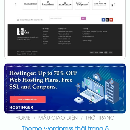
HOME
/
MẪU GIAO DIỆN
/
THỜI TRANG
Theme wordpress thời trang 5