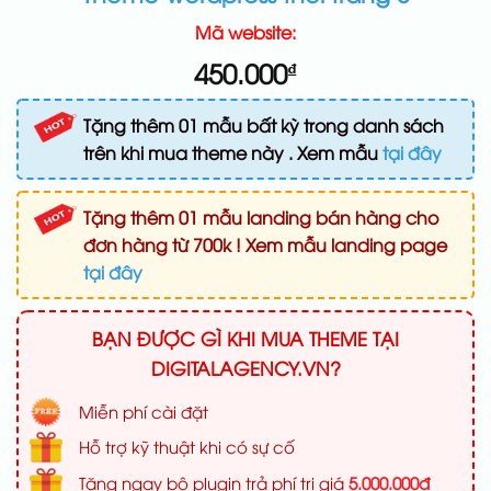
Mã website:
450.000
₫
Tặng thêm 01 mẫu bất kỳ trong danh sách
trên khi mua theme này . Xem mẫu
tại đây
Tặng thêm 01 mẫu landing bán hàng cho
đơn hàng từ 700k ! Xem mẫu landing page
tại đây
BẠN ĐƯỢC GÌ KHI MUA THEME TẠI
DIGITALAGENCY.VN?
Miễn phí cài đặt
Hỗ trợ kỹ thuật khi có sự cố
Tặng ngay bộ plugin trả phí trị giá
5.000.000đ