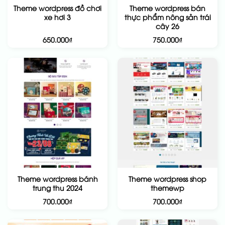
Theme wordpress đồ chơi
Theme wordpress bán
xe hơi 3
thực phẩm nông sản trái
cây 26
650.000
₫
750.000
₫
Theme wordpress bánh
Theme wordpress shop
trung thu 2024
themewp
700.000
₫
700.000
₫