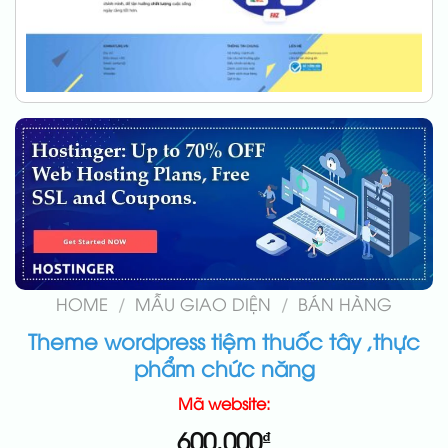
HOME
/
MẪU GIAO DIỆN
/
BÁN HÀNG
Theme wordpress tiệm thuốc tây ,thực
phẩm chức năng
Mã website:
600.000
₫