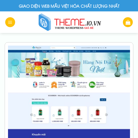
Skip
GIAO DIỆN WEB MẪU VIỆT HÓA CHẤT LƯỢNG NHẤT
to
content