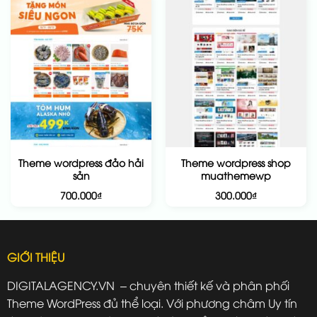
Theme wordpress đảo hải
Theme wordpress shop
sản
muathemewp
700.000
₫
300.000
₫
GIỚI THIỆU
DIGITALAGENCY.VN – chuyên thiết kế và phân phối
Theme WordPress đủ thể loại. Với phương châm Uy tín