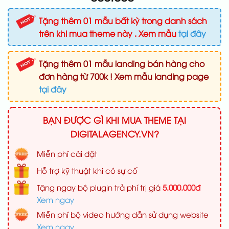
Tặng thêm 01 mẫu bất kỳ trong danh sách
trên khi mua theme này . Xem mẫu
tại đây
Tặng thêm 01 mẫu landing bán hàng cho
đơn hàng từ 700k ! Xem mẫu landing page
tại đây
BẠN ĐƯỢC GÌ KHI MUA THEME TẠI
DIGITALAGENCY.VN?
Miễn phí cài đặt
Hỗ trợ kỹ thuật khi có sự cố
Tặng ngay bộ plugin trả phí trị giá
5.000.000đ
Xem ngay
Miễn phí bộ video hướng dẫn sử dụng website
Xem ngay