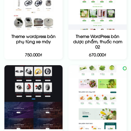
Theme wordpress bán
Theme WordPress bán
phụ tùng xe máy
dược phẩm, thuốc nam
02
750.000
₫
670.000
₫