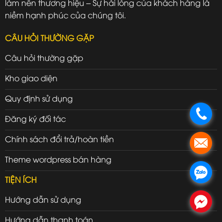
làm nên thương hiệu – Sự hài lòng của khách hàng là
niềm hạnh phúc của chúng tôi.
CÂU HỎI THƯỜNG GẶP
Câu hỏi thường gặp
Kho giao diện
Quy định sử dụng
.
Đăng ký đối tác
Chính sách đổi trả/hoàn tiền
.
Theme wordpress bán hàng
.
TIỆN ÍCH
Hướng dẫn sử dụng
.
Hướng dẫn thanh toán