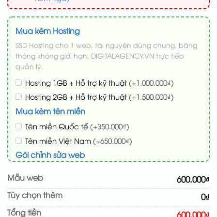
Mua kèm Hosting
SSD Hosting cho 1 web, tài nguyên dùng chung, băng
thông không giới hạn, DIGITALAGENCY.VN trực tiếp
quản lý.
Hosting 1GB + Hỗ trợ kỹ thuật
(+1.000.000₫)
Hosting 2GB + Hỗ trợ kỹ thuật
(+1.500.000₫)
Mua kèm tên miền
Tên miền Quốc tế
(+350.000₫)
Tên miền Việt Nam
(+650.000₫)
Gói chỉnh sửa web
Cài web lên host giống demo 100%
(+100.000₫)
Mẫu web
600.000₫
Thay logo + thông tin doanh nghiệp
(+50.000₫)
Tùy chọn thêm
0₫
Đổi màu chủ đạo theo tông của logo
(+200.000₫)
Tổng tiền
Sửa danh mục và sắp xếp lại đề mục menu cho
600.000₫