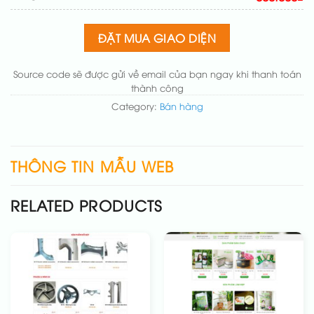
chuẩn
(+200.000₫)
Thay đổi bố cục trang chủ (đơn giản)
(+200.000₫)
ĐẶT MUA GIAO DIỆN
Thêm các nút liên hệ nhanh
(+50.000₫)
Source code sẽ được gửi về email của bạn ngay khi thanh toán
thành công
Category:
Bán hàng
THÔNG TIN MẪU WEB
RELATED PRODUCTS