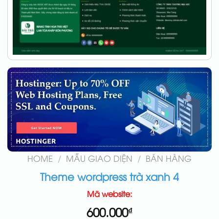
HOME
/
MẪU GIAO DIỆN
/
BÁN HÀNG
Theme wordpress trà xanh 4
Mã website:
600.000
₫