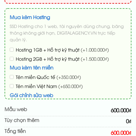
Mua kèm Hosting
SSD Hosting cho 1 web, tài nguyên dùng chung, băng
thông không giới hạn, DIGITALAGENCY.VN trực tiếp
quản lý.
Hosting 1GB + Hỗ trợ kỹ thuật
(+1.000.000₫)
Hosting 2GB + Hỗ trợ kỹ thuật
(+1.500.000₫)
Mua kèm tên miền
Tên miền Quốc tế
(+350.000₫)
Tên miền Việt Nam
(+650.000₫)
Gói chỉnh sửa web
Cài web lên host giống demo 100%
(+100.000₫)
Mẫu web
600.000₫
Thay logo + thông tin doanh nghiệp
(+50.000₫)
Tùy chọn thêm
0₫
Đổi màu chủ đạo theo tông của logo
(+200.000₫)
Tổng tiền
Sửa danh mục và sắp xếp lại đề mục menu cho
600.000₫