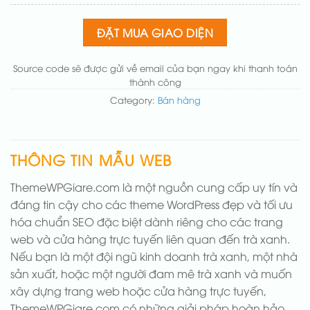
chuẩn
(+200.000₫)
Thay đổi bố cục trang chủ (đơn giản)
(+200.000₫)
ĐẶT MUA GIAO DIỆN
Thêm các nút liên hệ nhanh
(+50.000₫)
Source code sẽ được gửi về email của bạn ngay khi thanh toán
thành công
Category:
Bán hàng
THÔNG TIN MẪU WEB
ThemeWPGiare.com là một nguồn cung cấp uy tín và
đáng tin cậy cho các theme WordPress đẹp và tối ưu
hóa chuẩn SEO đặc biệt dành riêng cho các trang
web và cửa hàng trực tuyến liên quan đến trà xanh.
Nếu bạn là một đội ngũ kinh doanh trà xanh, một nhà
sản xuất, hoặc một người đam mê trà xanh và muốn
xây dựng trang web hoặc cửa hàng trực tuyến,
ThemeWPGiare.com có những giải pháp hoàn hảo