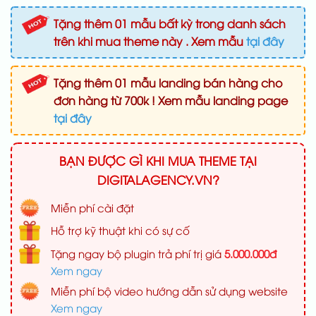
Tặng thêm 01 mẫu bất kỳ trong danh sách
trên khi mua theme này . Xem mẫu
tại đây
Tặng thêm 01 mẫu landing bán hàng cho
đơn hàng từ 700k ! Xem mẫu landing page
tại đây
BẠN ĐƯỢC GÌ KHI MUA THEME TẠI
DIGITALAGENCY.VN?
Miễn phí cài đặt
Hỗ trợ kỹ thuật khi có sự cố
Tặng ngay bộ plugin trả phí trị giá
5.000.000đ
Xem ngay
Miễn phí bộ video hướng dẫn sử dụng website
Xem ngay