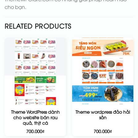
cho bạn.
RELATED PRODUCTS
Theme WordPress dành
Theme wordpress đảo hải
cho website bán rau
sản
quả, thịt cá
700.000
₫
700.000
₫