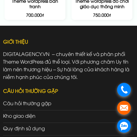
Theme wordpress bán
Theme wordpress đồ chơi
tranh
giáo dục thông minh
700.000
₫
750.000
₫
GIỚI THIỆU
DIGITALAGENCY.VN – chuyên thiết kế và phân phối
Theme WordPress đủ thể loại. Với phương châm Uy tín
làm nên thương hiệu – Sự hài lòng của khách hàng là
niềm hạnh phúc của chúng tôi.
.
CÂU HỎI THƯỜNG GẶP
Câu hỏi thường gặp
.
Kho giao diện
.
Quy định sử dụng