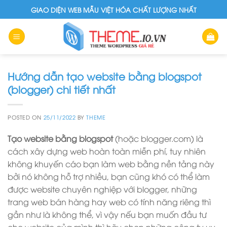
Skip
GIAO DIỆN WEB MẪU VIỆT HÓA CHẤT LƯỢNG NHẤT
to
content
Hướng dẫn tạo website bằng blogspot
(blogger) chi tiết nhất
POSTED ON
25/11/2022
BY
THEME
Tạo website bằng blogspot
(hoặc blogger.com) là
cách xây dựng web hoàn toàn miễn phí, tuy nhiên
không khuyến cáo bạn làm web bằng nền tảng này
bởi nó không hỗ trợ nhiều, bạn cũng khó có thể làm
được website chuyên nghiệp với blogger, những
trang web bán hàng hay web có tính năng riêng thì
gần như là không thể, vì vậy nếu bạn muốn đầu tư