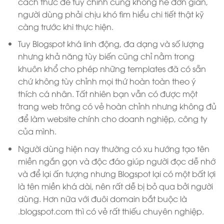
cách thức để tùy chỉnh cũng không hề đơn giản,
người dùng phải chịu khó tìm hiểu chi tiết thật kỹ
càng trước khi thực hiện.
Tuy Blogspot khá linh động, đa dạng và số lượng
nhưng khả năng tùy biến cũng chỉ nằm trong
khuôn khổ cho phép những templates đã có sẵn
chứ không tùy chỉnh mọi thứ hoàn toàn theo ý
thích cá nhân. Tất nhiên bạn vẫn có được một
trang web trông có vẻ hoàn chỉnh nhưng không đủ
để làm website chính cho doanh nghiệp, công ty
của mình.
Người dùng hiện nay thường có xu hướng tạo tên
miền ngắn gọn và độc đáo giúp người đọc dễ nhớ
và để lại ấn tượng nhưng Blogspot lại có một bất lợi
là tên miền khá dài, nên rất dễ bị bỏ qua bởi người
dùng. Hơn nữa với đuôi domain bắt buộc là
.blogspot.com thì có vẻ rất thiếu chuyên nghiệp.