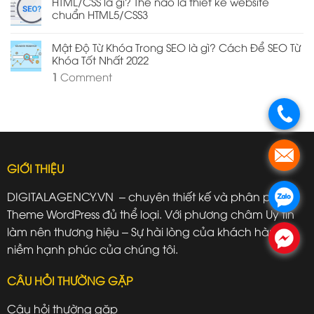
HTML/CSS là gì? Thế nào là thiết kế website
chuẩn HTML5/CSS3
Mật Độ Từ Khóa Trong SEO là gì? Cách Để SEO Từ
Khóa Tốt Nhất 2022
1
Comment
.
.
GIỚI THIỆU
DIGITALAGENCY.VN – chuyên thiết kế và phân phối
.
Theme WordPress đủ thể loại. Với phương châm Uy tín
làm nên thương hiệu – Sự hài lòng của khách hàng là
.
niềm hạnh phúc của chúng tôi.
CÂU HỎI THƯỜNG GẶP
Câu hỏi thường gặp