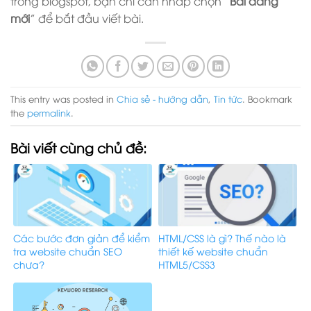
trong blogspot, bạn chỉ cần nhấp chọn “
Bài đăng
mới
” để bắt đầu viết bài.
This entry was posted in
Chia sẻ - hướng dẫn
,
Tin tức
. Bookmark
the
permalink
.
Bài viết cùng chủ đề:
Các bước đơn giản để kiểm
HTML/CSS là gì? Thế nào là
tra website chuẩn SEO
thiết kế website chuẩn
chưa?
HTML5/CSS3