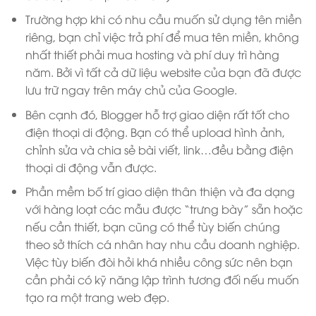
Trường hợp khi có nhu cầu muốn sử dụng tên miền
riêng, bạn chỉ việc trả phí để mua tên miền, không
nhất thiết phải mua hosting và phí duy trì hàng
năm. Bởi vì tất cả dữ liệu website của bạn đã được
lưu trữ ngay trên máy chủ của Google.
Bên cạnh đó, Blogger hỗ trợ giao diện rất tốt cho
điện thoại di động. Bạn có thể upload hình ảnh,
chỉnh sửa và chia sẻ bài viết, link…đều bằng điện
thoại di động vẫn được.
Phần mềm bố trí giao diện thân thiện và đa dạng
với hàng loạt các mẫu được “trưng bày” sẵn hoặc
nếu cần thiết, bạn cũng có thể tùy biến chúng
theo sở thích cá nhân hay nhu cầu doanh nghiệp.
Việc tùy biến đòi hỏi khá nhiều công sức nên bạn
cần phải có kỹ năng lập trình tương đối nếu muốn
tạo ra một trang web đẹp.