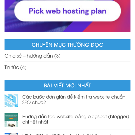
CHUYÊN MỤC THƯỜNG ĐỌC
Chia sẻ – hướng dẫn
(3)
Tin tức
(4)
BÀI VIẾT MỚI NHẤT
Các bước đơn giản để kiểm tra website chuẩn
SEO chưa?
Hướng dẫn tạo website bằng blogspot (blogger)
chi tiết nhất