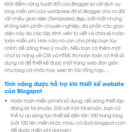
Một điểm cộng tuyệt đối của Blogger so với dịch vụ
blog miễn phí của wordpress đó là Blogger cho ra đời
rất nhiều giao diện (Templates) đẹp, bắt mắt nhưng
không kém phần chuyên nghiệp, đa phần các giao
diện này do các lập trình viên tự viết và chia sẻ hoàn
toàn miễn phí. Hơn nữa nó còn cho phép bạn tùy
chỉnh dễ dàng theo ý muốn. Nếu bạn có thêm một
chút kỹ năng về CSS và HTML thì hoàn toàn có thể sử
dụng nó để thiết kế được một trang web đơn giản
như blog cá nhân hay web tin tức tổng hợp,…
Tính năng được hỗ trợ khi thiết kế website
của Blogspot
Hoàn toàn miễn phí khi sử dụng, dễ dàng thiết lập
đăng ký tài khoản. Đối với một tài khoản, bạn có
thể tự do sáng tạo thiết kế đến tận 100 trang blog
(với 100 tên miền khác nhau có đuôi blogspot.com
để được miễn phí domain)