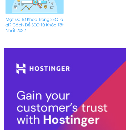
Mật Độ Từ Khóa Trong SEO là
gì? Cách Để SEO Từ Khóa Tốt
Nhất 2022