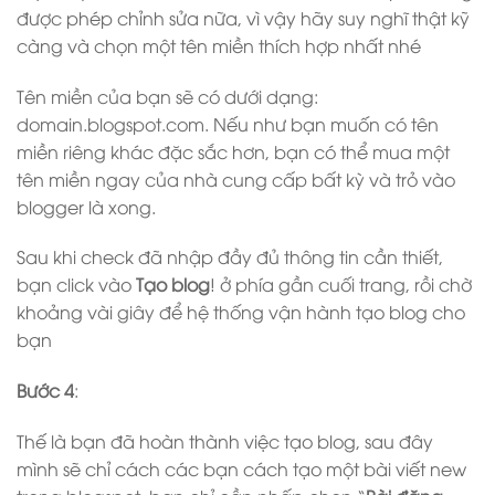
được phép chỉnh sửa nữa, vì vậy hãy suy nghĩ thật kỹ
càng và chọn một tên miền thích hợp nhất nhé
Tên miền của bạn sẽ có dưới dạng:
domain.blogspot.com. Nếu như bạn muốn có tên
miền riêng khác đặc sắc hơn, bạn có thể mua một
tên miền ngay của nhà cung cấp bất kỳ và trỏ vào
blogger là xong.
Sau khi check đã nhập đầy đủ thông tin cần thiết,
bạn click vào
Tạo blog
! ở phía gần cuối trang, rồi chờ
khoảng vài giây để hệ thống vận hành tạo blog cho
bạn
Bước 4
:
Thế là bạn đã hoàn thành việc tạo blog, sau đây
mình sẽ chỉ cách các bạn cách tạo một bài viết new