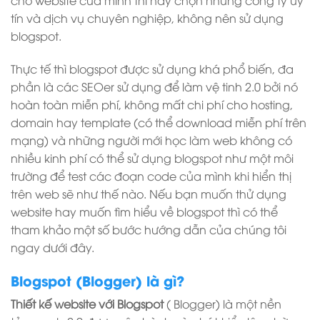
cho website của mình thì hãy chọn những công ty uy
tín và dịch vụ chuyên nghiệp, không nên sử dụng
blogspot.
Thực tế thì blogspot được sử dụng khá phổ biến, đa
phần là các SEOer sử dụng để làm vệ tinh 2.0 bởi nó
hoàn toàn miễn phí, không mất chi phí cho hosting,
domain hay template (có thể download miễn phí trên
mạng) và những người mới học làm web không có
nhiều kinh phí có thể sử dụng blogspot như một môi
trường để test các đoạn code của mình khi hiển thị
trên web sẽ như thế nào. Nếu bạn muốn thử dụng
website hay muốn tìm hiểu về blogspot thì có thể
tham khảo một số bước hướng dẫn của chúng tôi
ngay dưới đây.
Blogspot (Blogger) là gì?
Thiết kế website với Blogspot
( Blogger) là một nền