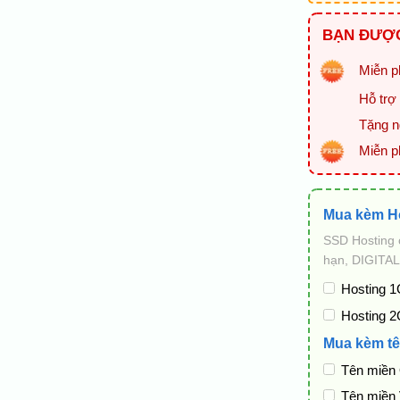
BẠN ĐƯỢC
Miễn ph
Hỗ trợ 
Tặng ng
Miễn p
Mua kèm H
SSD Hosting 
hạn, DIGITAL
Hosting 1
Hosting 2
Mua kèm tê
Tên miền
Tên miền