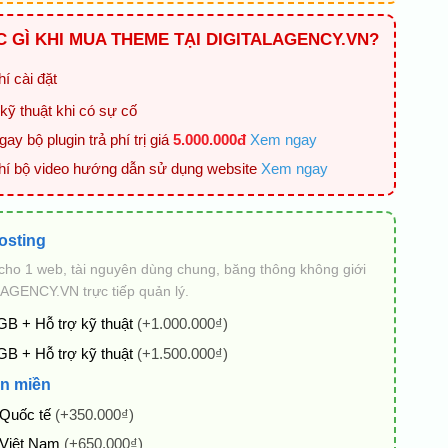
 GÌ KHI MUA THEME TẠI DIGITALAGENCY.VN?
í cài đặt
kỹ thuật khi có sự cố
ay bộ plugin trả phí trị giá
5.000.000đ
Xem ngay
hí bộ video hướng dẫn sử dụng website
Xem ngay
osting
cho 1 web, tài nguyên dùng chung, băng thông không giới
AGENCY.VN trực tiếp quản lý.
GB + Hỗ trợ kỹ thuật
(+1.000.000₫)
GB + Hỗ trợ kỹ thuật
(+1.500.000₫)
n miền
 Quốc tế
(+350.000₫)
 Việt Nam
(+650.000₫)