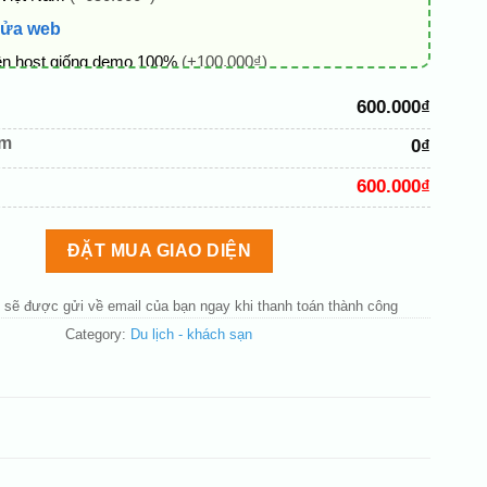
sửa web
ên host giống demo 100%
(+100.000₫)
 + thông tin doanh nghiệp
(+50.000₫)
600.000₫
hủ đạo theo tông của logo
(+200.000₫)
êm
0₫
 mục và sắp xếp lại đề mục menu cho chuẩn
(+200.000₫)
600.000₫
bố cục trang chủ (đơn giản)
(+200.000₫)
nút liên hệ nhanh
(+50.000₫)
ĐẶT MUA GIAO DIỆN
 sẽ được gửi về email của bạn ngay khi thanh toán thành công
Category:
Du lịch - khách sạn