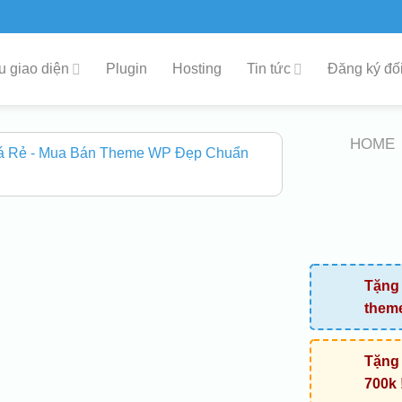
 giao diện
Plugin
Hosting
Tin tức
Đăng ký đối
HOME
Tặng 
them
Tặng 
700k 