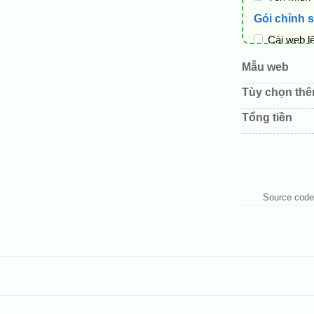
Gói chỉnh 
Cài web l
Thay logo
Mẫu web
Đổi màu c
Tùy chọn th
Sửa danh
Tổng tiền
Thay đổi 
Thêm các 
Source code