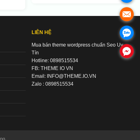
.
LIÊN HỆ
.
Mua bán theme wordpress chuẩn Seo Uy
.
Tín
Hotline: 0898515534
FB: THEME IO VN
Email: INFO@THEME.IO.VN
Zalo : 0898515534
ng.