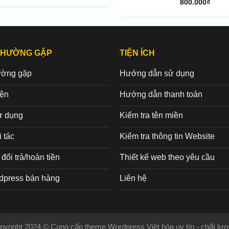
800.000
₫
THƯỜNG GẶP
TIỆN ÍCH
ường gặp
Hướng dẫn sử dụng
iện
Hướng dẫn thanh toán
ử dụng
Kiểm tra tên miền
 tác
Kiểm tra thông tin Website
đổi trả/hoàn tiền
Thiết kế web theo yêu cầu
dpress bán hàng
Liên hệ
pyright 2024 © Cung cấp theme Wordpress Việt hóa uy tín - chất lượ