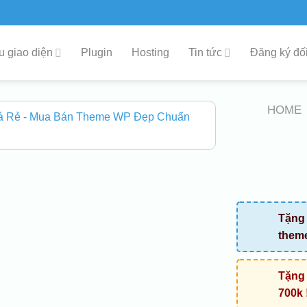
 giao diện
Plugin
Hosting
Tin tức
Đăng ký đối
HOME
Tặng 
them
Tặng 
700k 