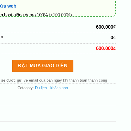
sửa web
ên host giống demo 100%
(+100.000₫)
 + thông tin doanh nghiệp
(+50.000₫)
600.000₫
hủ đạo theo tông của logo
(+200.000₫)
êm
0₫
 mục và sắp xếp lại đề mục menu cho chuẩn
(+200.000₫)
600.000₫
bố cục trang chủ (đơn giản)
(+200.000₫)
nút liên hệ nhanh
(+50.000₫)
ĐẶT MUA GIAO DIỆN
 sẽ được gửi về email của bạn ngay khi thanh toán thành công
Category:
Du lịch - khách sạn