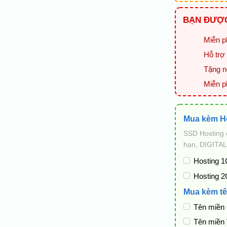
BẠN ĐƯỢC
Miễn ph
Hỗ trợ 
Tặng ng
Miễn p
Mua kèm H
SSD Hosting 
hạn, DIGITAL
Hosting 1
Hosting 2
Mua kèm tê
Tên miền
Tên miền