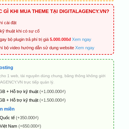
 GÌ KHI MUA THEME TẠI DIGITALAGENCY.VN?
í cài đặt
kỹ thuật khi có sự cố
ay bộ plugin trả phí trị giá
5.000.000đ
Xem ngay
hí bộ video hướng dẫn sử dụng website
Xem ngay
osting
cho 1 web, tài nguyên dùng chung, băng thông không giới
AGENCY.VN trực tiếp quản lý.
GB + Hỗ trợ kỹ thuật
(+1.000.000₫)
GB + Hỗ trợ kỹ thuật
(+1.500.000₫)
n miền
 Quốc tế
(+350.000₫)
 Việt Nam
(+650.000₫)