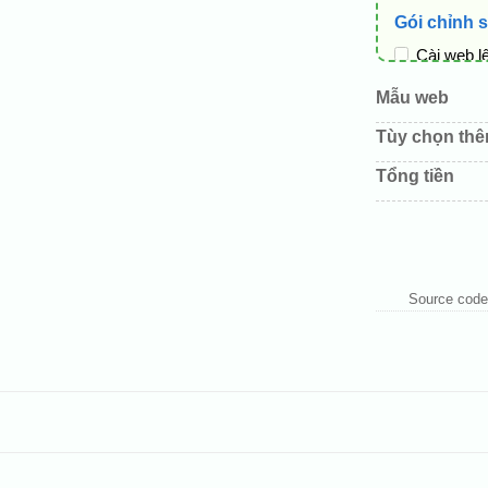
Gói chỉnh 
Cài web l
Thay logo
Mẫu web
Đổi màu c
Tùy chọn th
Sửa danh
Tổng tiền
Thay đổi 
Thêm các 
Source code