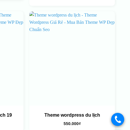
ch 19
Theme wordpress du lịch
.
550.000
₫