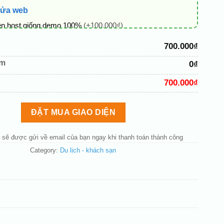
sửa web
ên host giống demo 100%
(+100.000₫)
 + thông tin doanh nghiệp
(+50.000₫)
700.000₫
hủ đạo theo tông của logo
(+200.000₫)
êm
0₫
 mục và sắp xếp lại đề mục menu cho chuẩn
(+200.000₫)
700.000₫
bố cục trang chủ (đơn giản)
(+200.000₫)
nút liên hệ nhanh
(+50.000₫)
ĐẶT MUA GIAO DIỆN
 sẽ được gửi về email của bạn ngay khi thanh toán thành công
Category:
Du lịch - khách sạn