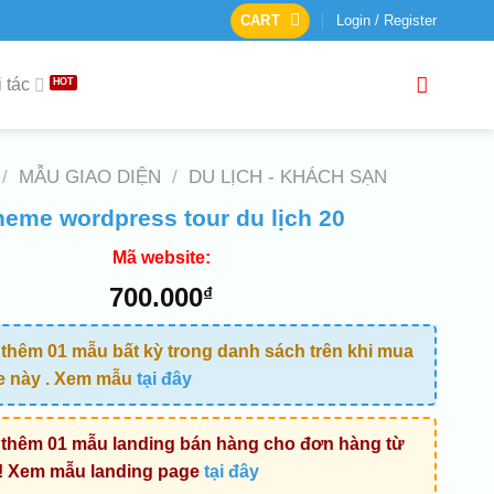
CART
Login / Register
 tác
/
MẪU GIAO DIỆN
/
DU LỊCH - KHÁCH SẠN
heme wordpress tour du lịch 20
Mã website:
700.000
₫
thêm 01 mẫu bất kỳ trong danh sách trên khi mua
e này . Xem mẫu
tại đây
thêm 01 mẫu landing bán hàng cho đơn hàng từ
! Xem mẫu landing page
tại đây