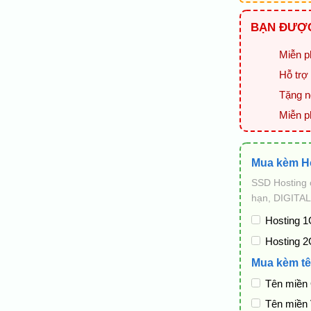
BẠN ĐƯỢC
Miễn ph
Hỗ trợ 
Tặng ng
Miễn p
Mua kèm H
SSD Hosting 
hạn, DIGITAL
Hosting 1
Hosting 2
Mua kèm tê
Tên miền
Tên miền