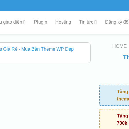
 giao diện
Plugin
Hosting
Tin tức
Đăng ký đối
HOME
T
Tặng 
them
Tặng 
700k 