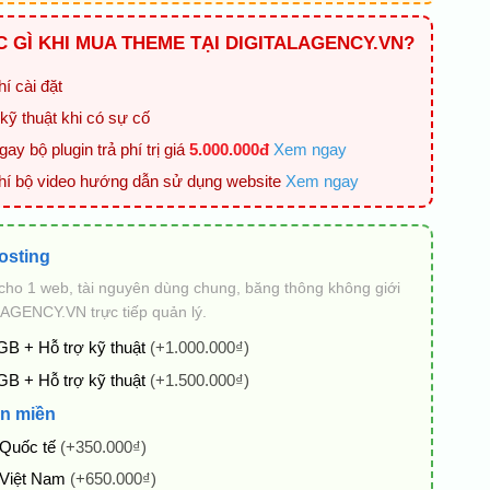
 GÌ KHI MUA THEME TẠI DIGITALAGENCY.VN?
í cài đặt
kỹ thuật khi có sự cố
ay bộ plugin trả phí trị giá
5.000.000đ
Xem ngay
hí bộ video hướng dẫn sử dụng website
Xem ngay
osting
cho 1 web, tài nguyên dùng chung, băng thông không giới
AGENCY.VN trực tiếp quản lý.
GB + Hỗ trợ kỹ thuật
(+1.000.000₫)
GB + Hỗ trợ kỹ thuật
(+1.500.000₫)
n miền
 Quốc tế
(+350.000₫)
 Việt Nam
(+650.000₫)