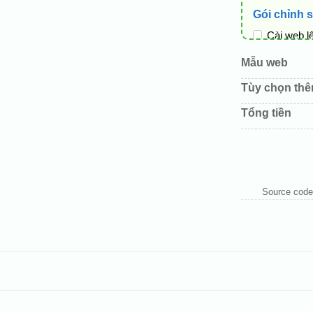
Gói chỉnh 
Cài web l
Thay logo
Mẫu web
Đổi màu c
Tùy chọn th
Sửa danh
Tổng tiền
Thay đổi 
Thêm các 
Source code