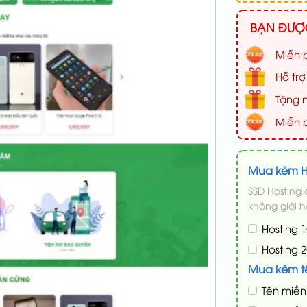
BẠN ĐƯỢC
Miễn p
Hỗ trợ
Tặng n
Miễn 
Mua kèm H
SSD Hosting
không giới h
Hosting 
Hosting 
Mua kèm t
Tên miề