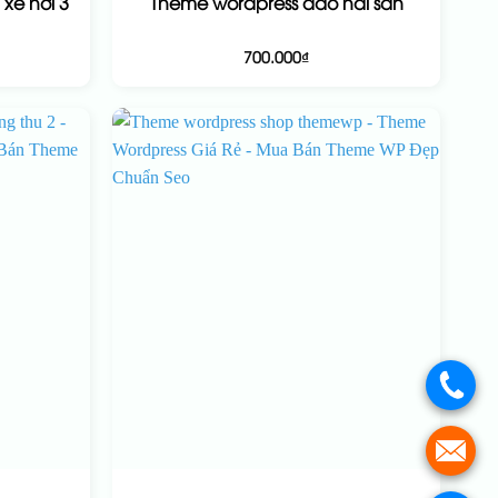
xe hơi 3
Theme wordpress đảo hải sản
700.000
₫
.
.