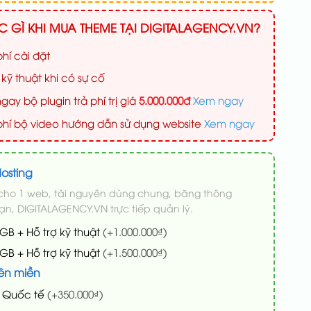
 GÌ KHI MUA THEME TẠI DIGITALAGENCY.VN?
hí cài đặt
 kỹ thuật khi có sự cố
gay bộ plugin trả phí trị giá
5.000.000đ
Xem ngay
phí bộ video hướng dẫn sử dụng website
Xem ngay
osting
 cho 1 web, tài nguyên dùng chung, băng thông
ạn, DIGITALAGENCY.VN trực tiếp quản lý.
1GB + Hỗ trợ kỹ thuật
(+1.000.000₫)
2GB + Hỗ trợ kỹ thuật
(+1.500.000₫)
ên miền
n Quốc tế
(+350.000₫)