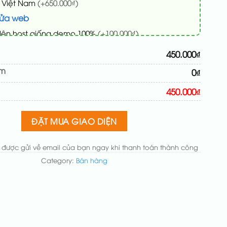
 Việt Nam
(+650.000₫)
sửa web
lên host giống demo 100%
(+100.000₫)
o + thông tin doanh nghiệp
(+50.000₫)
450.000₫
chủ đạo theo tông của logo
(+200.000₫)
êm
0₫
 mục và sắp xếp lại đề mục menu cho chuẩn
450.000₫
 bố cục trang chủ (đơn giản)
(+200.000₫)
 nút liên hệ nhanh
ĐẶT MUA GIAO DIỆN
(+50.000₫)
 được gửi về email của bạn ngay khi thanh toán thành công
Category:
Bán hàng