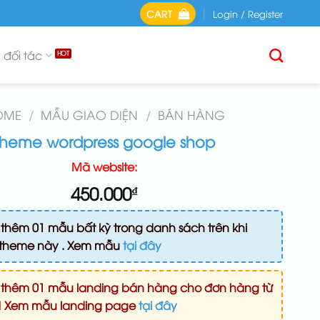
CART
Login / Register
 đối tác
OME
/
MẪU GIAO DIỆN
/
BÁN HÀNG
theme wordpress google shop
Mã website:
450.000
₫
thêm 01 mẫu bất kỳ trong danh sách trên khi
theme này . Xem mẫu
tại đây
 thêm 01 mẫu landing bán hàng cho đơn hàng từ
 ! Xem mẫu landing page
tại đây