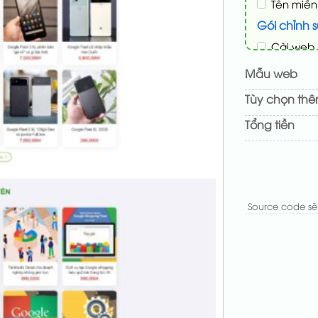
Tên miền
Gói chỉnh 
Cài web 
Thay log
Mẫu web
Đổi màu 
Tùy chọn th
Sửa danh
Tổng tiền
(+200.000₫)
Thay đổi
Thêm các
Source code sẽ