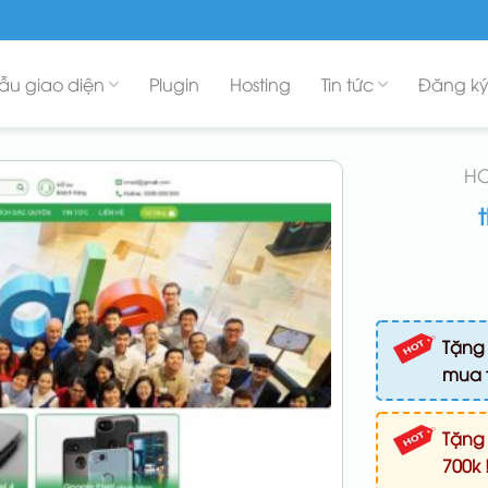
ẫu giao diện
Plugin
Hosting
Tin tức
Đăng ký
H
Tặng 
mua 
Tặng
700k