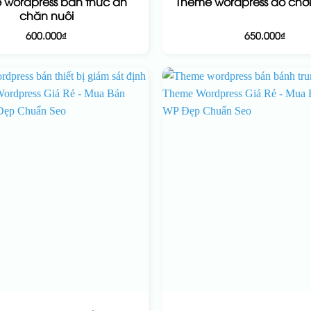
 wordpress bán thức ăn
Theme wordpress đồ chơi 
chăn nuôi
600.000
₫
650.000
₫