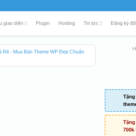
 giao diện
Plugin
Hosting
Tin tức
Đăng ký đối
Tặng 
them
Tặng 
700k 