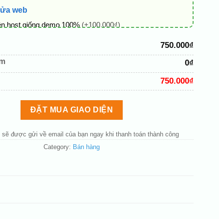
sửa web
ên host giống demo 100%
(+100.000₫)
 + thông tin doanh nghiệp
(+50.000₫)
750.000₫
hủ đạo theo tông của logo
(+200.000₫)
êm
0₫
 mục và sắp xếp lại đề mục menu cho chuẩn
(+200.000₫)
750.000₫
bố cục trang chủ (đơn giản)
(+200.000₫)
nút liên hệ nhanh
(+50.000₫)
ĐẶT MUA GIAO DIỆN
 sẽ được gửi về email của bạn ngay khi thanh toán thành công
Category:
Bán hàng