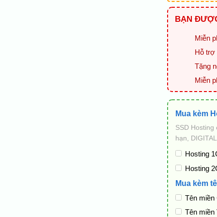
BẠN ĐƯỢC
Miễn ph
Hỗ trợ 
Tặng ng
Miễn p
Mua kèm H
SSD Hosting 
hạn, DIGITAL
Hosting 1
Hosting 2
Mua kèm tê
Tên miền
Tên miền