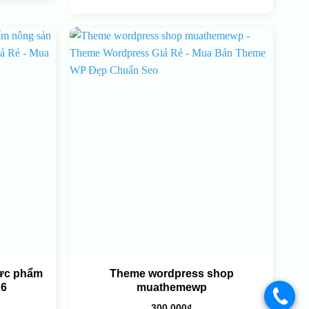
ực phẩm
Theme wordpress shop
26
muathemewp
.
300.000
₫