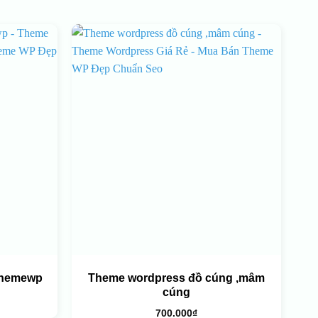
themewp
Theme wordpress đồ cúng ,mâm
cúng
700.000
₫