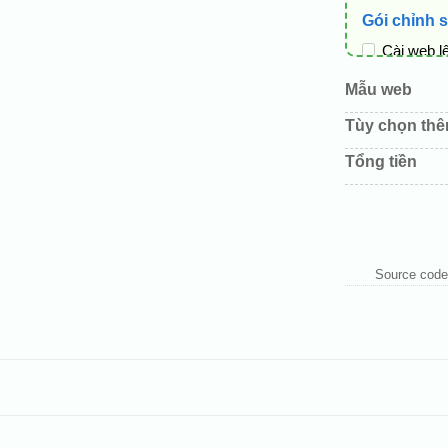
Gói chỉnh 
Cài web l
Thay logo
Mẫu web
Đổi màu c
Tùy chọn th
Sửa danh
Tổng tiền
Thay đổi 
Thêm các 
Source code