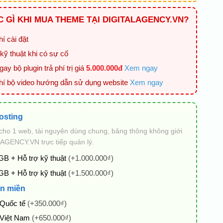
 GÌ KHI MUA THEME TẠI DIGITALAGENCY.VN?
í cài đặt
kỹ thuật khi có sự cố
ay bộ plugin trả phí trị giá
5.000.000đ
Xem ngay
hí bộ video hướng dẫn sử dụng website
Xem ngay
osting
cho 1 web, tài nguyên dùng chung, băng thông không giới
AGENCY.VN trực tiếp quản lý.
GB + Hỗ trợ kỹ thuật
(+1.000.000₫)
GB + Hỗ trợ kỹ thuật
(+1.500.000₫)
n miền
 Quốc tế
(+350.000₫)
 Việt Nam
(+650.000₫)