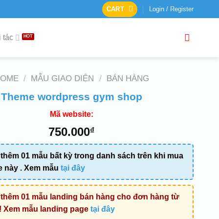
CART
Login / Register
 tác
HOME
/
MẪU GIAO DIỆN
/
BÁN HÀNG
Theme wordpress gym shop
Mã website:
750.000
₫
thêm 01 mẫu bất kỳ trong danh sách trên khi mua
e này . Xem mẫu
tại đây
thêm 01 mẫu landing bán hàng cho đơn hàng từ
! Xem mẫu landing page
tại đây