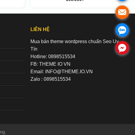
.
LIÊN HỆ
.
Mua bán theme wordpress chuẩn Seo Uy
.
Tín
Hotline: 0898515534
FB: THEME IO VN
Email: INFO@THEME.IO.VN
Zalo : 0898515534
ng.