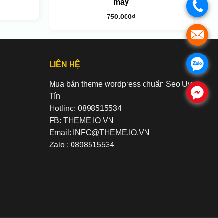
máy
.
750.000
₫
.
.
LIÊN HỆ
Mua bán theme wordpress chuẩn Seo Uy
.
Tín
Hotline: 0898515534
FB: THEME IO VN
Email: INFO@THEME.IO.VN
Zalo : 0898515534