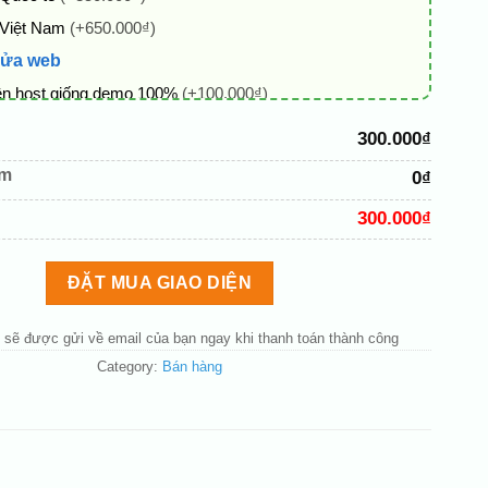
 Việt Nam
(+650.000₫)
sửa web
ên host giống demo 100%
(+100.000₫)
 + thông tin doanh nghiệp
(+50.000₫)
300.000₫
hủ đạo theo tông của logo
(+200.000₫)
êm
0₫
 mục và sắp xếp lại đề mục menu cho chuẩn
(+200.000₫)
300.000₫
bố cục trang chủ (đơn giản)
(+200.000₫)
nút liên hệ nhanh
(+50.000₫)
ĐẶT MUA GIAO DIỆN
 sẽ được gửi về email của bạn ngay khi thanh toán thành công
Category:
Bán hàng