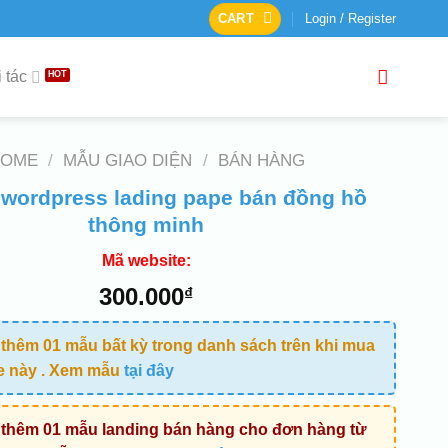
CART
Login / Register
 tác
HOME
/
MẪU GIAO DIỆN
/
BÁN HÀNG
wordpress lading pape bán đồng hồ
thông minh
Mã website:
300.000
₫
thêm 01 mẫu bất kỳ trong danh sách trên khi mua
e này . Xem mẫu
tại đây
thêm 01 mẫu landing bán hàng cho đơn hàng từ