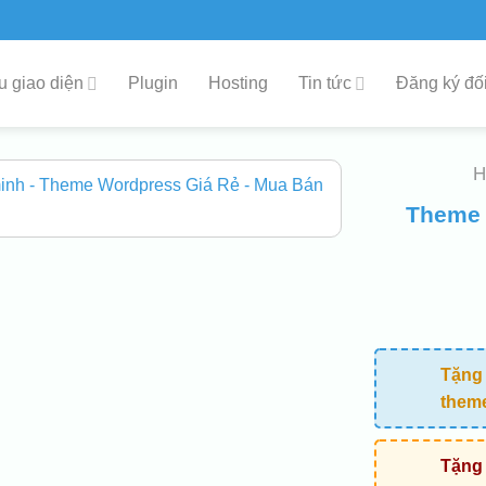
 giao diện
Plugin
Hosting
Tin tức
Đăng ký đối
Theme 
Tặng 
them
Tặng 