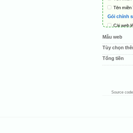
Tên miền
Gói chỉnh 
Cài web l
Thay logo
Mẫu web
Đổi màu c
Tùy chọn th
Sửa danh
Tổng tiền
Thay đổi 
Thêm các 
Source code