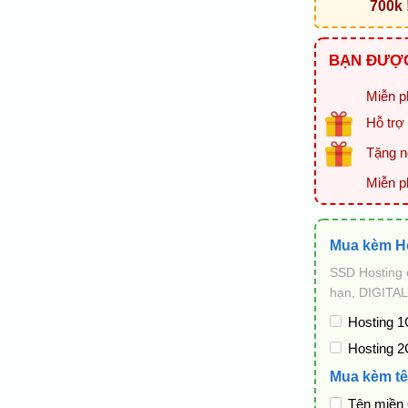
700k 
BẠN ĐƯỢC
Miễn ph
Hỗ trợ 
Tặng ng
Miễn p
Mua kèm H
SSD Hosting 
hạn, DIGITAL
Hosting 1
Hosting 2
Mua kèm tê
Tên miền