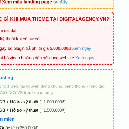
! Xem mẫu landing page
tại đây
 GÌ KHI MUA THEME TẠI DIGITALAGENCY.VN?
í cài đặt
kỹ thuật khi có sự cố
ay bộ plugin trả phí trị giá
5.000.000đ
Xem ngay
hí bộ video hướng dẫn sử dụng website
Xem ngay
osting
cho 1 web, tài nguyên dùng chung, băng thông không giới
AGENCY.VN trực tiếp quản lý.
GB + Hỗ trợ kỹ thuật
(+1.000.000₫)
GB + Hỗ trợ kỹ thuật
(+1.500.000₫)
n miền
 Quốc tế
(+350.000₫)