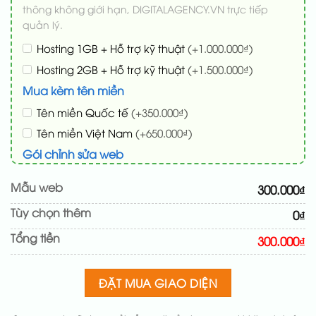
thông không giới hạn, DIGITALAGENCY.VN trực tiếp
quản lý.
Hosting 1GB + Hỗ trợ kỹ thuật
(+1.000.000₫)
Hosting 2GB + Hỗ trợ kỹ thuật
(+1.500.000₫)
Mua kèm tên miền
Tên miền Quốc tế
(+350.000₫)
Tên miền Việt Nam
(+650.000₫)
Gói chỉnh sửa web
Cài web lên host giống demo 100%
(+100.000₫)
Mẫu web
300.000₫
Thay logo + thông tin doanh nghiệp
(+50.000₫)
Tùy chọn thêm
0₫
Đổi màu chủ đạo theo tông của logo
(+200.000₫)
Tổng tiền
Sửa danh mục và sắp xếp lại đề mục menu cho
300.000₫
chuẩn
(+200.000₫)
Thay đổi bố cục trang chủ (đơn giản)
(+200.000₫)
ĐẶT MUA GIAO DIỆN
Thêm các nút liên hệ nhanh
(+50.000₫)