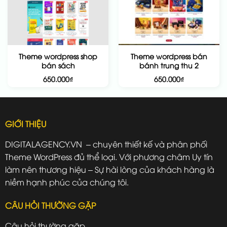
Theme wordpress shop
Theme wordpress bán
bán sách
bánh trung thu 2
650.000
₫
650.000
₫
GIỚI THIỆU
DIGITALAGENCY.VN – chuyên thiết kế và phân phối
Theme WordPress đủ thể loại. Với phương châm Uy tín
làm nên thương hiệu – Sự hài lòng của khách hàng là
niềm hạnh phúc của chúng tôi.
CÂU HỎI THƯỜNG GẶP
Câu hỏi thường gặp