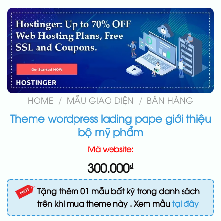
HOME
/
MẪU GIAO DIỆN
/
BÁN HÀNG
Theme wordpress lading pape giới thiệu
bộ mỹ phẩm
Mã website:
300.000
₫
Tặng thêm 01 mẫu bất kỳ trong danh sách
trên khi mua theme này . Xem mẫu
tại đây