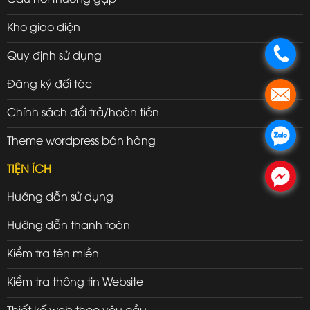
Kho giao diện
.
Quy định sử dụng
Đăng ký đối tác
.
Chính sách đổi trả/hoàn tiền
.
Theme wordpress bán hàng
TIỆN ÍCH
.
Hướng dẫn sử dụng
Hướng dẫn thanh toán
Kiểm tra tên miền
Kiểm tra thông tin Website
Thiết kế web theo yêu cầu