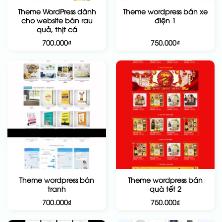
Theme WordPress dành
Theme wordpress bán xe
cho website bán rau
điện 1
quả, thịt cá
700.000
₫
750.000
₫
Theme wordpress bán
Theme wordpress bán
tranh
quà tết 2
700.000
₫
750.000
₫