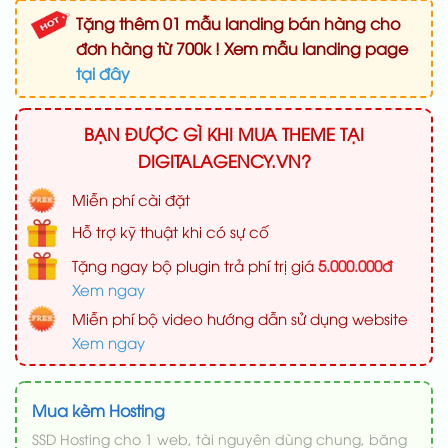
Tặng thêm 01 mẫu landing bán hàng cho
đơn hàng từ 700k ! Xem mẫu landing page
tại đây
BẠN ĐƯỢC GÌ KHI MUA THEME TẠI
DIGITALAGENCY.VN?
Miễn phí cài đặt
Hỗ trợ kỹ thuật khi có sự cố
Tặng ngay bộ plugin trả phí trị giá
5.000.000đ
Xem ngay
Miễn phí bộ video hướng dẫn sử dụng website
Xem ngay
Mua kèm Hosting
SSD Hosting cho 1 web, tài nguyên dùng chung, băng