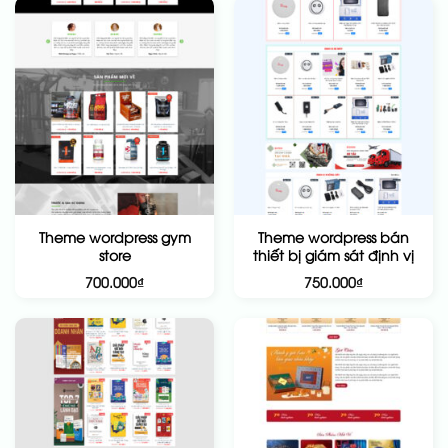
Theme wordpress gym
Theme wordpress bán
store
thiết bị giám sát định vị
700.000
₫
750.000
₫