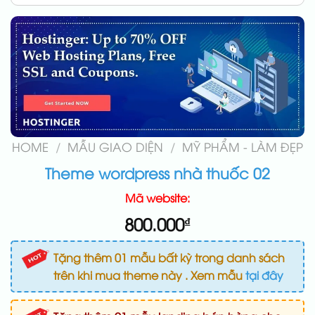
HOME
/
MẪU GIAO DIỆN
/
MỸ PHẨM - LÀM ĐẸP
Theme wordpress nhà thuốc 02
Mã website:
800.000
₫
Tặng thêm 01 mẫu bất kỳ trong danh sách
trên khi mua theme này . Xem mẫu
tại đây