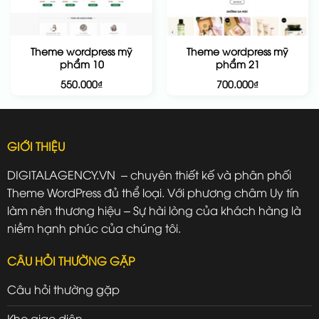
Theme wordpress mỹ
Theme wordpress mỹ
phẩm 10
phẩm 21
550.000
₫
700.000
₫
GIỚI THIỆU
DIGITALAGENCY.VN – chuyên thiết kế và phân phối
Theme WordPress đủ thể loại. Với phương châm Uy tín
làm nên thương hiệu – Sự hài lòng của khách hàng là
niềm hạnh phúc của chúng tôi.
CÂU HỎI THƯỜNG GẶP
Câu hỏi thường gặp
Kho giao diện