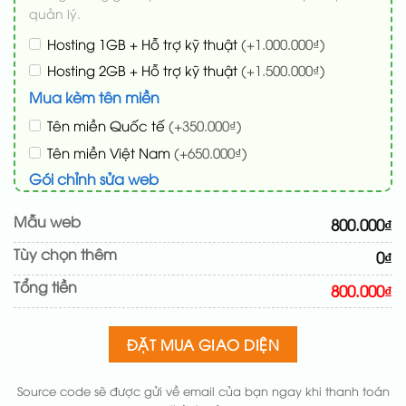
quản lý.
Hosting 1GB + Hỗ trợ kỹ thuật
(+1.000.000₫)
Hosting 2GB + Hỗ trợ kỹ thuật
(+1.500.000₫)
Mua kèm tên miền
Tên miền Quốc tế
(+350.000₫)
Tên miền Việt Nam
(+650.000₫)
Gói chỉnh sửa web
Cài web lên host giống demo 100%
(+100.000₫)
Mẫu web
800.000₫
Thay logo + thông tin doanh nghiệp
(+50.000₫)
Tùy chọn thêm
0₫
Đổi màu chủ đạo theo tông của logo
(+200.000₫)
Tổng tiền
Sửa danh mục và sắp xếp lại đề mục menu cho
800.000₫
chuẩn
(+200.000₫)
Thay đổi bố cục trang chủ (đơn giản)
(+200.000₫)
ĐẶT MUA GIAO DIỆN
Thêm các nút liên hệ nhanh
(+50.000₫)
Source code sẽ được gửi về email của bạn ngay khi thanh toán