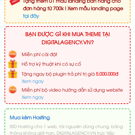
Tặng thêm 01 mẫu landing bán hàng cho
đơn hàng từ 700k ! Xem mẫu landing page
tại đây
BẠN ĐƯỢC GÌ KHI MUA THEME TẠI
DIGITALAGENCY.VN?
Miễn phí cài đặt
Hỗ trợ kỹ thuật khi có sự cố
Tặng ngay bộ plugin trả phí trị giá
5.000.000đ
Xem ngay
Miễn phí bộ video hướng dẫn sử dụng website
Xem ngay
Mua kèm Hosting
SSD Hosting cho 1 web, tài nguyên dùng chung, băng
thông không giới hạn, DIGITALAGENCY.VN trực tiếp