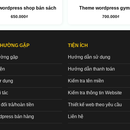
wordpress shop bán sách
Theme wordpress gym 
650.000
₫
700.000
₫
THƯỜNG GẶP
TIỆN ÍCH
ường gặp
Hướng dẫn sử dụng
iện
Hướng dẫn thanh toán
ử dụng
Kiểm tra tên miền
 tác
Kiểm tra thông tin Website
đổi trả/hoàn tiền
Thiết kế web theo yêu cầu
dpress bán hàng
Liên hệ