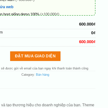
sửa web
ên host giống demo 100%
(+100.000₫)
 + thông tin doanh nghiệp
(+50.000₫)
600.000₫
hủ đạo theo tông của logo
(+200.000₫)
êm
0₫
 mục và sắp xếp lại đề mục menu cho chuẩn
(+200.000₫)
600.000₫
bố cục trang chủ (đơn giản)
(+200.000₫)
nút liên hệ nhanh
(+50.000₫)
ĐẶT MUA GIAO DIỆN
 sẽ được gửi về email của bạn ngay khi thanh toán thành công
Category:
Bán hàng
hàng và tạo thương hiệu cho doanh nghiệp của bạn. Theme