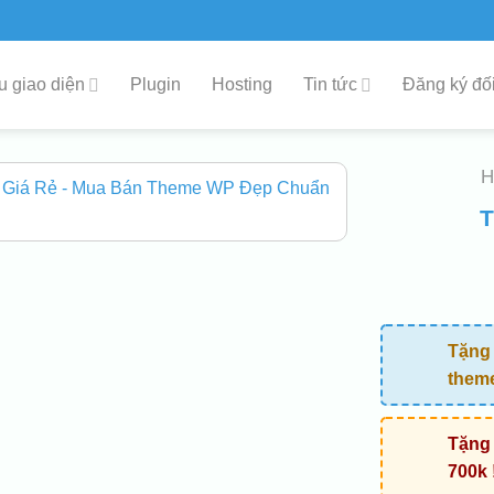
 giao diện
Plugin
Hosting
Tin tức
Đăng ký đối
T
Tặng 
them
Tặng 
700k 