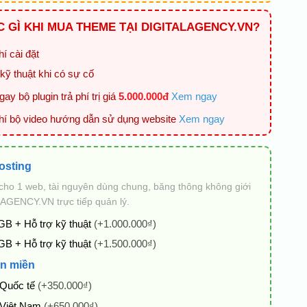
 GÌ KHI MUA THEME TẠI DIGITALAGENCY.VN?
í cài đặt
kỹ thuật khi có sự cố
ay bộ plugin trả phí trị giá
5.000.000đ
Xem ngay
hí bộ video hướng dẫn sử dụng website
Xem ngay
osting
cho 1 web, tài nguyên dùng chung, băng thông không giới
AGENCY.VN trực tiếp quản lý.
GB + Hỗ trợ kỹ thuật
(+1.000.000₫)
GB + Hỗ trợ kỹ thuật
(+1.500.000₫)
n miền
 Quốc tế
(+350.000₫)
 Việt Nam
(+650.000₫)