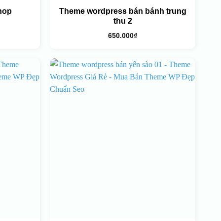
hop
Theme wordpress bán bánh trung
thu 2
650.000
₫