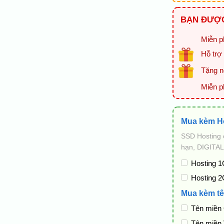
BẠN ĐƯỢC
Miễn ph
Hỗ trợ 
Tặng ng
Miễn p
Mua kèm H
SSD Hosting 
hạn, DIGITAL
Hosting 1
Hosting 2
Mua kèm tê
Tên miền
Tên miền