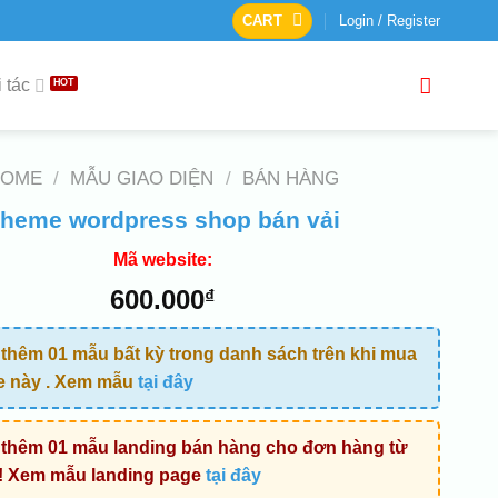
CART
Login / Register
 tác
HOME
/
MẪU GIAO DIỆN
/
BÁN HÀNG
heme wordpress shop bán vải
Mã website:
600.000
₫
thêm 01 mẫu bất kỳ trong danh sách trên khi mua
e này . Xem mẫu
tại đây
thêm 01 mẫu landing bán hàng cho đơn hàng từ
! Xem mẫu landing page
tại đây