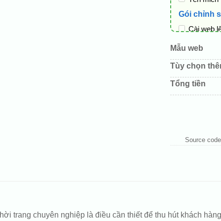
Gói chỉnh 
Cài web l
Thay logo
Mẫu web
Đổi màu c
Tùy chọn th
Sửa danh
Tổng tiền
Thay đổi 
Thêm các 
Source code
b thời trang chuyên nghiệp là điều cần thiết để thu hút khách 