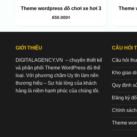
Theme wordpress đồ chơi xe hơi 3
Theme 
650.000
₫
GIỚI THIỆU
CÂU HỎI 
DIGITALAGENCY.VN – chuyên thiết kế
Câu hỏi th
và phân phối Theme WordPress đủ thể
Kho giao d
loại. Với phương châm Uy tín làm nên
thương hiệu – Sự hài lòng của khách
Quy định s
hàng là niềm hạnh phúc của chúng tôi.
Đăng ký đối
Chính sách 
Theme wor