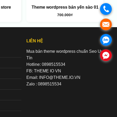
store
Theme wordpress bán yến sào 01
.
700.000
₫
.
.
LIÊN HỆ
Mua bán theme wordpress chuẩn Seo Uy
.
Tín
Hotline: 0898515534
FB: THEME IO VN
Email: INFO@THEME.IO.VN
Zalo : 0898515534