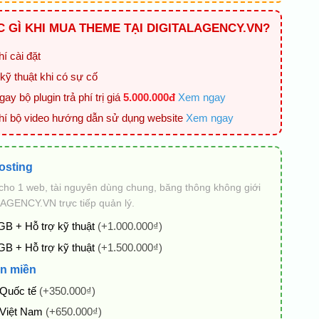
 GÌ KHI MUA THEME TẠI DIGITALAGENCY.VN?
í cài đặt
kỹ thuật khi có sự cố
ay bộ plugin trả phí trị giá
5.000.000đ
Xem ngay
hí bộ video hướng dẫn sử dụng website
Xem ngay
osting
cho 1 web, tài nguyên dùng chung, băng thông không giới
AGENCY.VN trực tiếp quản lý.
GB + Hỗ trợ kỹ thuật
(+1.000.000₫)
GB + Hỗ trợ kỹ thuật
(+1.500.000₫)
n miền
 Quốc tế
(+350.000₫)
 Việt Nam
(+650.000₫)