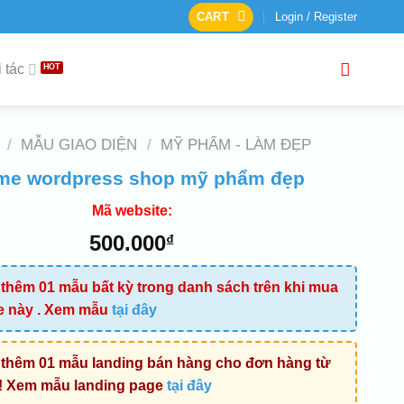
CART
Login / Register
 tác
/
MẪU GIAO DIỆN
/
MỸ PHẨM - LÀM ĐẸP
me wordpress shop mỹ phẩm đẹp
Mã website:
500.000
₫
thêm 01 mẫu bất kỳ trong danh sách trên khi mua
e này . Xem mẫu
tại đây
thêm 01 mẫu landing bán hàng cho đơn hàng từ
! Xem mẫu landing page
tại đây