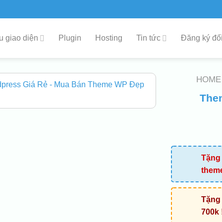
 giao diện
Plugin
Hosting
Tin tức
Đăng ký đối
HOME
The
Tặng 
them
Tặng 
700k 