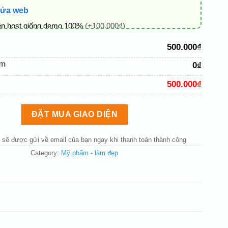
sửa web
ên host giống demo 100%
(+100.000₫)
 + thông tin doanh nghiệp
(+50.000₫)
500.000₫
hủ đạo theo tông của logo
(+200.000₫)
êm
0₫
 mục và sắp xếp lại đề mục menu cho chuẩn
(+200.000₫)
500.000₫
bố cục trang chủ (đơn giản)
(+200.000₫)
nút liên hệ nhanh
(+50.000₫)
ĐẶT MUA GIAO DIỆN
 sẽ được gửi về email của bạn ngay khi thanh toán thành công
Category:
Mỹ phẩm - làm đẹp