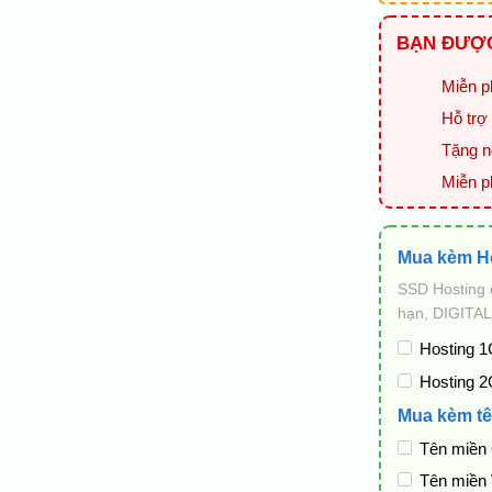
BẠN ĐƯỢC
Miễn ph
Hỗ trợ 
Tặng ng
Miễn p
Mua kèm H
SSD Hosting 
hạn, DIGITAL
Hosting 1
Hosting 2
Mua kèm tê
Tên miền
Tên miền